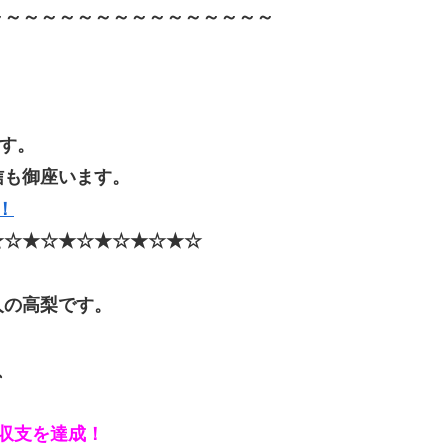
～～～～～～～～～～～～～～～～
、
ます。
信も御座います。
！
★☆★☆★☆★☆★☆★☆
人の高梨です。
、
収支を達成！