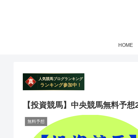
HOME
【投資競馬】中央競馬無料予想20
無料予想