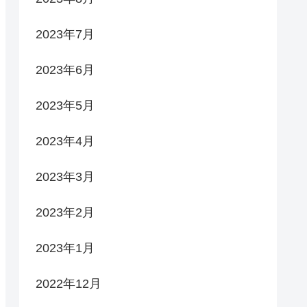
2023年7月
2023年6月
2023年5月
2023年4月
2023年3月
2023年2月
2023年1月
2022年12月