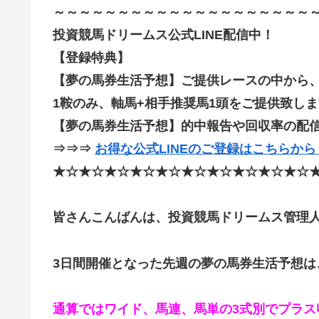
～～～～～～～～～～～～～～～～～～～～
投資競馬ドリームス公式LINE配信中！
【登録特典】
【夢の馬券生活予想】ご提供レースの中から
1鞍のみ、軸馬+相手推奨馬1頭をご提供致し
【夢の馬券生活予想】的中報告や回収率の配
⇒⇒⇒
お得な公式LINEのご登録はこちらから
★☆★☆★☆★☆★☆★☆★☆★☆★☆★☆
皆さんこんばんは、投資競馬ドリームス管理
3日間開催となった先週の夢の馬券生活予想は
通算ではワイド、馬連、馬単の3式別でプラス