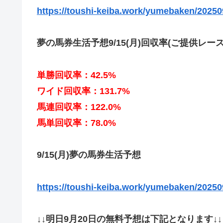
https://toushi-keiba.work/yumebaken/20250
夢の馬券生活予想9/15(月)回収率(ご提供レース:
単勝回収率：42.5%
ワイド回収率：131.7%
馬連回収率：122.0%
馬単回収率：78.0%
9/15(月)夢の馬券生活予想
https://toushi-keiba.work/yumebaken/20250
↓↓明日9月20日の無料予想は下記となります↓↓