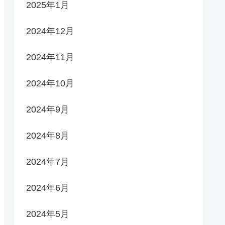
2025年1月
2024年12月
2024年11月
2024年10月
2024年9月
2024年8月
2024年7月
2024年6月
2024年5月