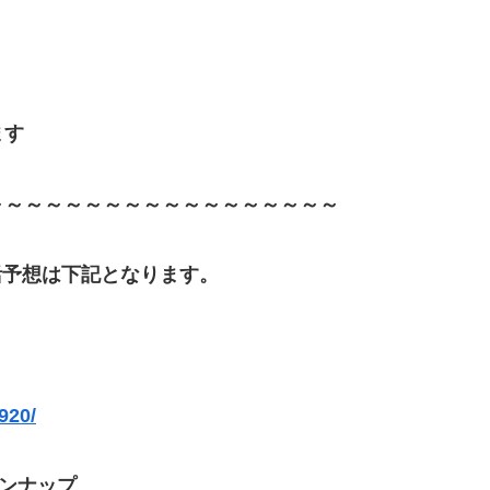
ます
～～～～～～～～～～～～～～～～～～
生活予想は下記となります。
920/
インナップ