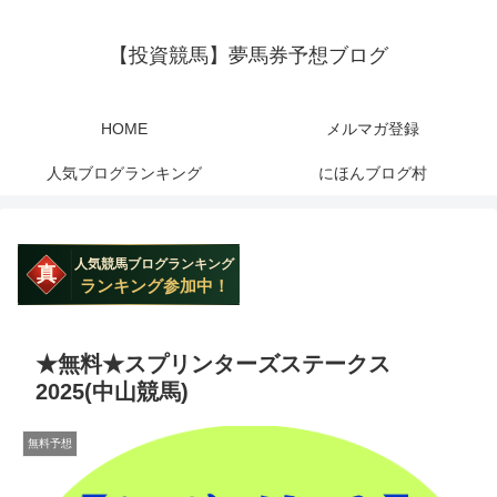
【投資競馬】夢馬券予想ブログ
HOME
メルマガ登録
人気ブログランキング
にほんブログ村
★無料★スプリンターズステークス
2025(中山競馬)
無料予想