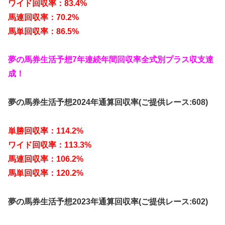
ワイド回収率：83.4%
馬連回収率：70.2%
馬単回収率：86.5%
夢の馬券生活予想7年連続年間回収率全式別プラス収支達
成！
夢の馬券生活予想2024年通算回収率(ご提供レース:608)
単勝回収率：114.2%
ワイド回収率：113.3%
馬連回収率：106.2%
馬単回収率：120.2%
夢の馬券生活予想2023年通算回収率(ご提供レース:602)