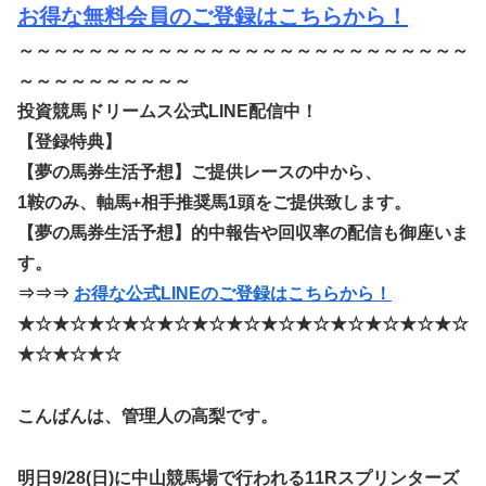
お得な無料会員のご登録はこちらから！
～～～～～～～～～～～～～～～～～～～～～～～～～～
～～～～～～～～～～
投資競馬ドリームス公式LINE配信中！
【登録特典】
【夢の馬券生活予想】ご提供レースの中から、
1鞍のみ、軸馬+相手推奨馬1頭をご提供致します。
【夢の馬券生活予想】的中報告や回収率の配信も御座いま
す。
⇒⇒⇒
お得な公式LINEのご登録はこちらから！
★☆★☆★☆★☆★☆★☆★☆★☆★☆★☆★☆★☆★☆
★☆★☆★☆
こんばんは、管理人の高梨です。
明日9/28(日)に中山競馬場で行われる11Rスプリンターズ