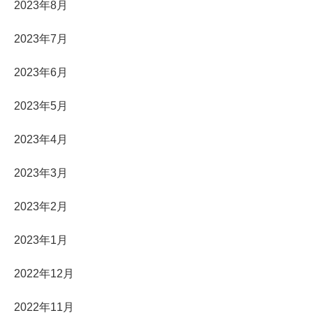
2023年8月
2023年7月
2023年6月
2023年5月
2023年4月
2023年3月
2023年2月
2023年1月
2022年12月
2022年11月