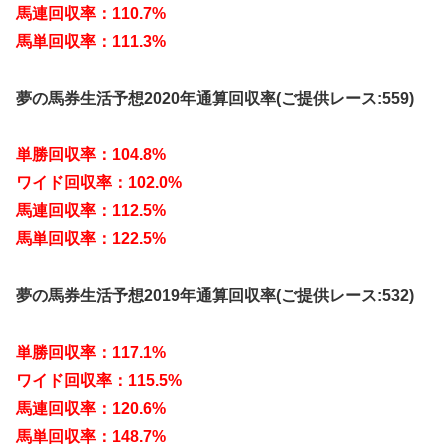
馬連回収率：110.7%
馬単回収率：111.3%
夢の馬券生活予想2020年通算回収率(ご提供レース:559)
単勝回収率：104.8%
ワイド回収率：102.0%
馬連回収率：112.5%
馬単回収率：122.5%
夢の馬券生活予想2019年通算回収率(ご提供レース:532)
単勝回収率：117.1%
ワイド回収率：115.5%
馬連回収率：120.6%
馬単回収率：148.7%