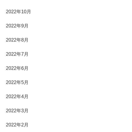
2022年10月
2022年9月
2022年8月
2022年7月
2022年6月
2022年5月
2022年4月
2022年3月
2022年2月