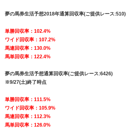
夢の馬券生活予想2018年通算回収率(ご提供レース:510)
単勝回収率：102.4%
ワイド回収率：107.2%
馬連回収率：130.0%
馬単回収率：122.4%
夢の馬券生活予想通算回収率(ご提供レース:6426)
※9/27(土)終了時点
単勝回収率：111.5%
ワイド回収率：105.9%
馬連回収率：112.3%
馬単回収率：126.0%