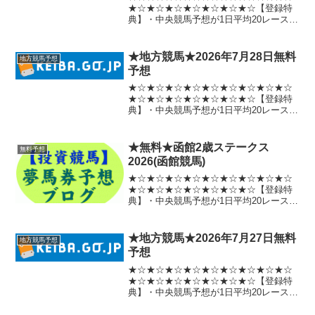
★☆★☆★☆★☆★☆★☆★☆【登録特
典】・中央競馬予想が1日平均20レース無
料提供(無制限)・ばんえいを除く地方競馬
の予想を新馬戦以外全レース無料提供(無
制限)・【夢の馬券生活予想】ご提供レー
★地方競馬★2026年7月28日無料
地方競馬予想
スの中から、...
予想
★☆★☆★☆★☆★☆★☆★☆★☆★☆
★☆★☆★☆★☆★☆★☆★☆【登録特
典】・中央競馬予想が1日平均20レース無
料提供(無制限)・ばんえいを除く地方競馬
の予想を新馬戦以外全レース無料提供(無
制限)・【夢の馬券生活予想】ご提供レー
★無料★函館2歳ステークス
無料予想
スの中から、...
2026(函館競馬)
★☆★☆★☆★☆★☆★☆★☆★☆★☆
★☆★☆★☆★☆★☆★☆★☆【登録特
典】・中央競馬予想が1日平均20レース無
料提供(無制限)・ばんえいを除く地方競馬
の予想を新馬戦以外全レース無料提供(無
制限)・【夢の馬券生活予想】ご提供レー
★地方競馬★2026年7月27日無料
地方競馬予想
スの中から、...
予想
★☆★☆★☆★☆★☆★☆★☆★☆★☆
★☆★☆★☆★☆★☆★☆★☆【登録特
典】・中央競馬予想が1日平均20レース無
料提供(無制限)・ばんえいを除く地方競馬
の予想を新馬戦以外全レース無料提供(無