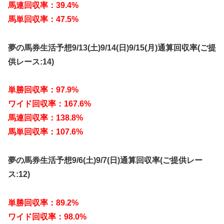
馬連回収率：39.4%
馬単回収率：47.5%
夢の馬券生活予想9/13(土)9/14(日)9/15(月)通算回収率(ご提
供レース:14)
単勝回収率：97.9%
ワイド回収率：167.6%
馬連回収率：138.8%
馬単回収率：107.6%
夢の馬券生活予想9/6(土)9/7(日)通算回収率(ご提供レー
ス:12)
単勝回収率：89.2%
ワイド回収率：98.0%