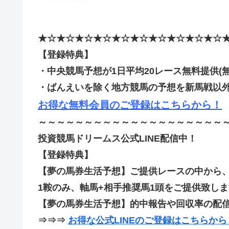
★☆★☆★☆★☆★☆★☆★☆★☆★☆★☆
【登録特典】
・中央競馬予想が1日平均20レース無料提供(無
・ばんえいを除く地方競馬の予想を新馬戦以外
お得な無料会員のご登録はこちらから！
～～～～～～～～～～～～～～～～～～～～
投資競馬ドリームス公式LINE配信中！
【登録特典】
【夢の馬券生活予想】ご提供レースの中から
1鞍のみ、軸馬+相手推奨馬1頭をご提供致し
【夢の馬券生活予想】的中報告や回収率の配
⇒⇒⇒
お得な公式LINEのご登録はこちらから