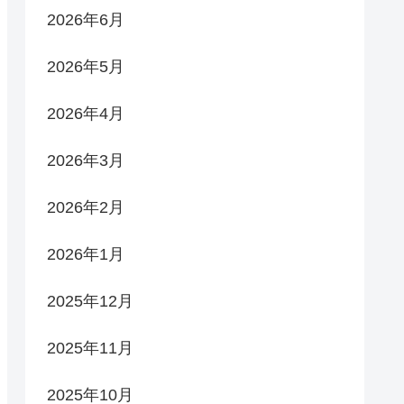
2026年6月
2026年5月
2026年4月
2026年3月
2026年2月
2026年1月
2025年12月
2025年11月
2025年10月