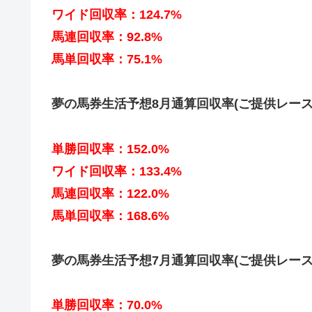
ワイド回収率：124.7%
馬連回収率：92.8%
馬単回収率：75.1%
夢の馬券生活予想8月通算回収率(ご提供レース:
単勝回収率：152.0%
ワイド回収率：133.4%
馬連回収率：122.0%
馬単回収率：168.6%
夢の馬券生活予想7月通算回収率(ご提供レース:
単勝回収率：70.0%