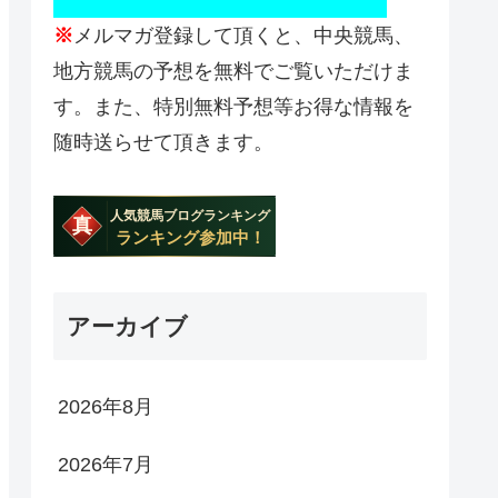
※
メルマガ登録して頂くと、中央競馬、
地方競馬の予想を無料でご覧いただけま
す。また、特別無料予想等お得な情報を
随時送らせて頂きます。
アーカイブ
2026年8月
2026年7月