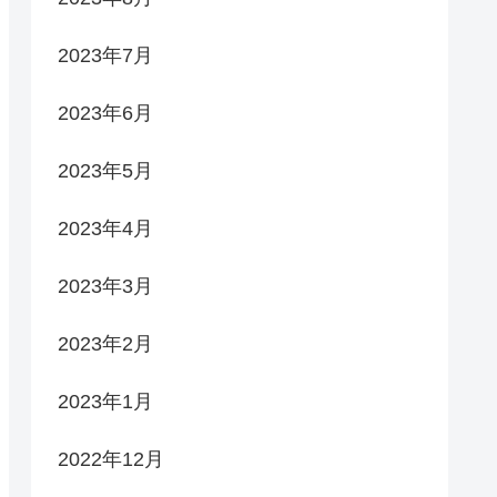
2023年7月
2023年6月
2023年5月
2023年4月
2023年3月
2023年2月
2023年1月
2022年12月