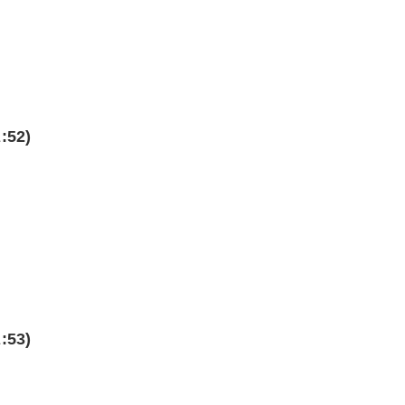
52)
53)