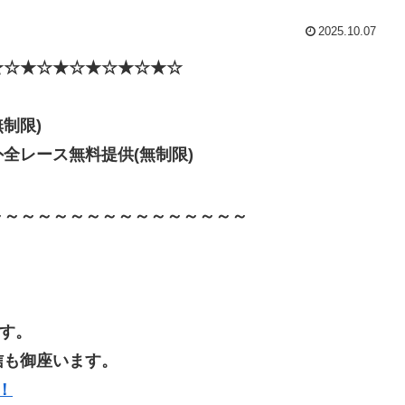
2025.10.07
★☆★☆★☆★☆★☆★☆
制限)
全レース無料提供(無制限)
～～～～～～～～～～～～～～～～
、
ます。
信も御座います。
！