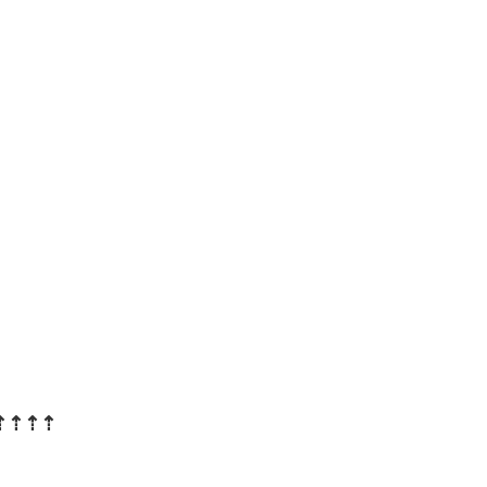
！
⇡⇡⇡⇡