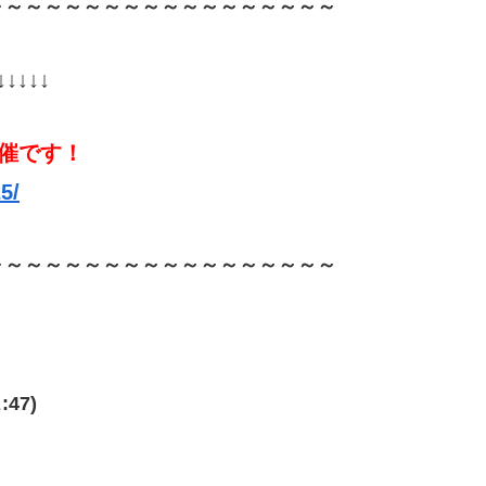
～～～～～～～～～～～～～～～～～～
↓↓↓
催です！
5/
～～～～～～～～～～～～～～～～～～
47)