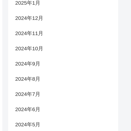
2025年1月
2024年12月
2024年11月
2024年10月
2024年9月
2024年8月
2024年7月
2024年6月
2024年5月