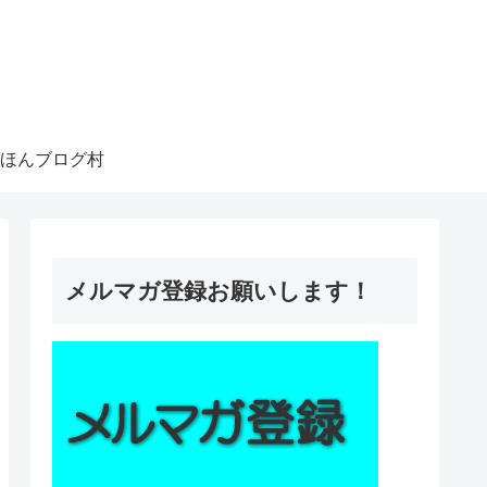
ほんブログ村
メルマガ登録お願いします！