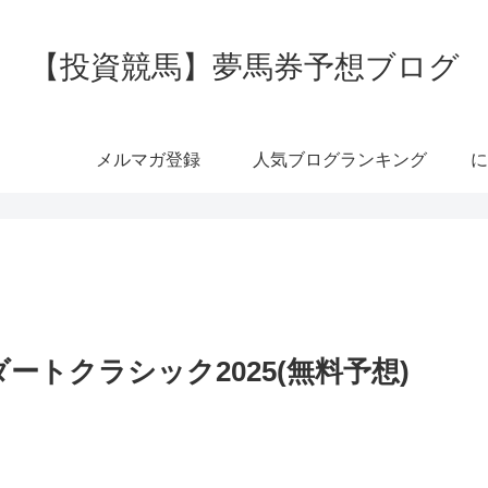
【投資競馬】夢馬券予想ブログ
メルマガ登録
人気ブログランキング
に
ダートクラシック2025(無料予想)