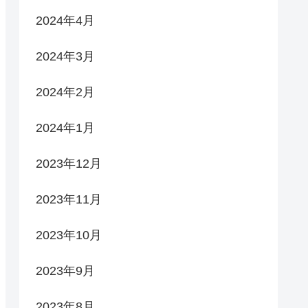
2024年4月
2024年3月
2024年2月
2024年1月
2023年12月
2023年11月
2023年10月
2023年9月
2023年8月