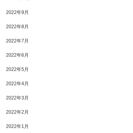
2022年9月
2022年8月
2022年7月
2022年6月
2022年5月
2022年4月
2022年3月
2022年2月
2022年1月