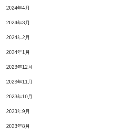
2024年4月
2024年3月
2024年2月
2024年1月
2023年12月
2023年11月
2023年10月
2023年9月
2023年8月