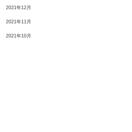
2021年12月
2021年11月
2021年10月