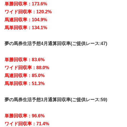
単勝回収率：173.6%
ワイド回収率：120.2%
馬連回収率：104.9%
馬単回収率：134.1%
夢の馬券生活予想4月通算回収率(ご提供レース:47)
単勝回収率：83.6%
ワイド回収率：88.0%
馬連回収率：85.0%
馬単回収率：51.3%
夢の馬券生活予想3月通算回収率(ご提供レース:59)
単勝回収率：96.6%
ワイド回収率：71.4%