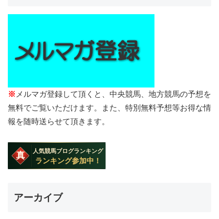
※
メルマガ登録して頂くと、中央競馬、地方競馬の予想を
無料でご覧いただけます。また、特別無料予想等お得な情
報を随時送らせて頂きます。
アーカイブ