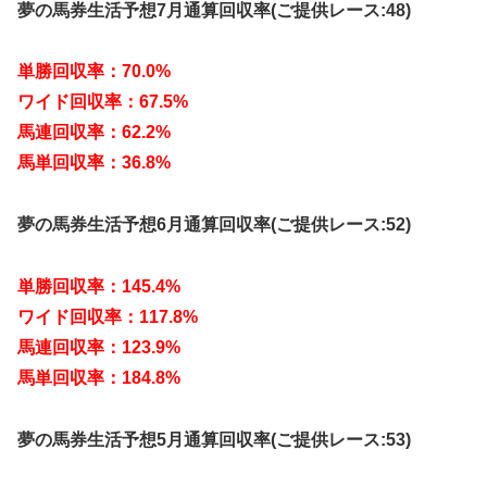
夢の馬券生活予想7月通算回収率(ご提供レース:48)
単勝回収率：70.0%
ワイド回収率：67.5%
馬連回収率：62.2%
馬単回収率：36.8%
夢の馬券生活予想6月通算回収率(ご提供レース:52)
単勝回収率：145.4%
ワイド回収率：117.8%
馬連回収率：123.9%
馬単回収率：184.8%
夢の馬券生活予想5月通算回収率(ご提供レース:53)