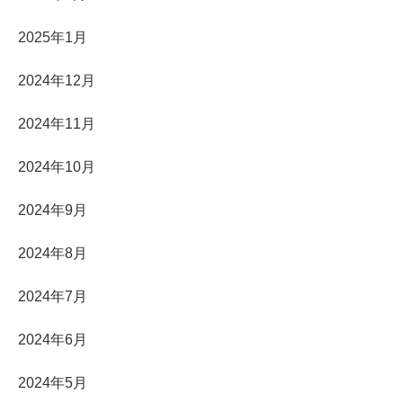
2025年1月
2024年12月
2024年11月
2024年10月
2024年9月
2024年8月
2024年7月
2024年6月
2024年5月