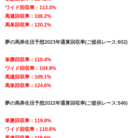
ワイド回収率：113.3%
馬連回収率：106.2%
馬単回収率：120.2%
夢の馬券生活予想2023年通算回収率(ご提供レース:602)
単勝回収率：110.4%
ワイド回収率：104.9%
馬連回収率：109.1%
馬単回収率：124.6%
夢の馬券生活予想2022年通算回収率(ご提供レース:546)
単勝回収率：119.8%
ワイド回収率：110.8%
馬連回収率：116.6%