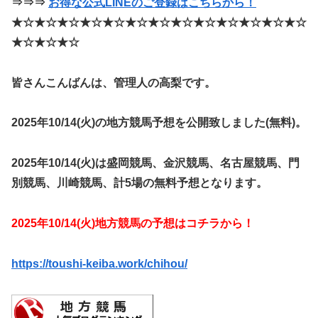
⇒⇒⇒
お得な公式LINEのご登録はこちらから！
★☆★☆★☆★☆★☆★☆★☆★☆★☆★☆★☆★☆★☆
★☆★☆★☆
皆さんこんばんは、管理人の高梨です。
2025年10/14(火)の地方競馬予想を公開致しました(無料)。
2025年10/14(火)は盛岡競馬、金沢競馬、名古屋競馬、門
別競馬、川崎競馬、計5場の無料予想となります。
2025年10/14(火)地方競馬の予想はコチラから！
https://toushi-keiba.work/chihou/