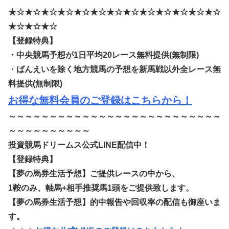
★☆★☆★☆★☆★☆★☆★☆★☆★☆★☆★☆★☆★☆
★☆★☆★☆
【登録特典】
・中央競馬予想が1日平均20レース無料提供(無制限)
・ばんえいを除く地方競馬の予想を新馬戦以外全レース無
料提供(無制限)
お得な無料会員のご登録はこちらから！
～～～～～～～～～～～～～～～～～～～～～～～～～～
～～～～～～～～～～
投資競馬ドリームス公式LINE配信中！
【登録特典】
【夢の馬券生活予想】ご提供レースの中から、
1鞍のみ、軸馬+相手推奨馬1頭をご提供致します。
【夢の馬券生活予想】的中報告や回収率の配信も御座いま
す。