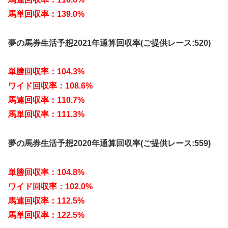
馬単回収率：139.0%
夢の馬券生活予想2021年通算回収率(ご提供レース:520)
単勝回収率：104.3%
ワイド回収率：108.6%
馬連回収率：110.7%
馬単回収率：111.3%
夢の馬券生活予想2020年通算回収率(ご提供レース:559)
単勝回収率：104.8%
ワイド回収率：102.0%
馬連回収率：112.5%
馬単回収率：122.5%