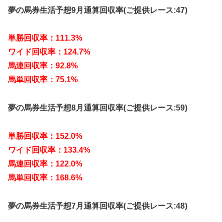
夢の馬券生活予想9月通算回収率(ご提供レース:47)
単勝回収率：111.3%
ワイド回収率：124.7%
馬連回収率：92.8%
馬単回収率：75.1%
夢の馬券生活予想8月通算回収率(ご提供レース:59)
単勝回収率：152.0%
ワイド回収率：133.4%
馬連回収率：122.0%
馬単回収率：168.6%
夢の馬券生活予想7月通算回収率(ご提供レース:48)