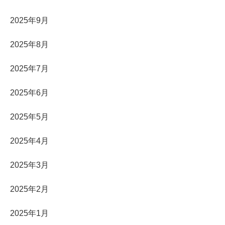
2025年9月
2025年8月
2025年7月
2025年6月
2025年5月
2025年4月
2025年3月
2025年2月
2025年1月