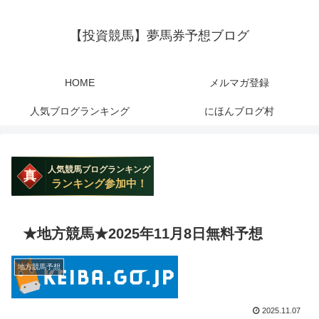
【投資競馬】夢馬券予想ブログ
HOME
メルマガ登録
人気ブログランキング
にほんブログ村
★地方競馬★2025年11月8日無料予想
地方競馬予想
2025.11.07