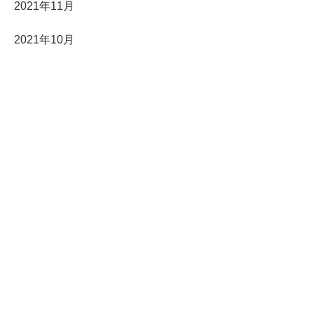
2021年11月
2021年10月