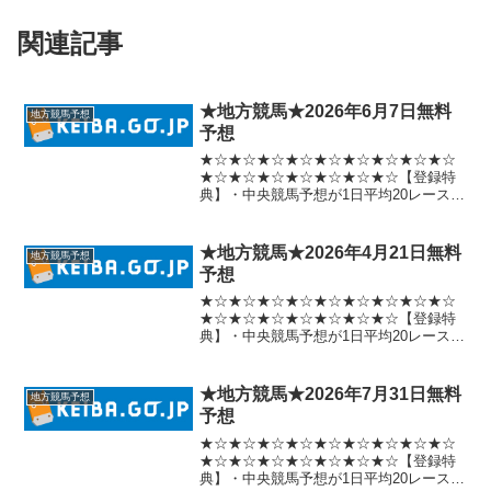
関連記事
★地方競馬★2026年6月7日無料
地方競馬予想
予想
★☆★☆★☆★☆★☆★☆★☆★☆★☆
★☆★☆★☆★☆★☆★☆★☆【登録特
典】・中央競馬予想が1日平均20レース無
料提供(無制限)・ばんえいを除く地方競馬
の予想を新馬戦以外全レース無料提供(無
制限)・【夢の馬券生活予想】ご提供レー
★地方競馬★2026年4月21日無料
地方競馬予想
スの中から、...
予想
★☆★☆★☆★☆★☆★☆★☆★☆★☆
★☆★☆★☆★☆★☆★☆★☆【登録特
典】・中央競馬予想が1日平均20レース無
料提供(無制限)・ばんえいを除く地方競馬
の予想を新馬戦以外全レース無料提供(無
制限)・【夢の馬券生活予想】ご提供レー
★地方競馬★2026年7月31日無料
地方競馬予想
スの中から、...
予想
★☆★☆★☆★☆★☆★☆★☆★☆★☆
★☆★☆★☆★☆★☆★☆★☆【登録特
典】・中央競馬予想が1日平均20レース無