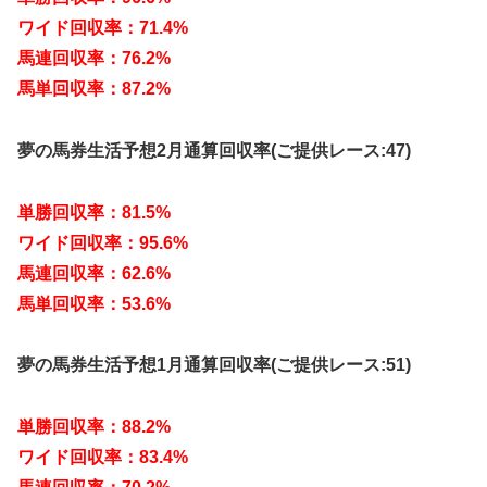
ワイド回収率：71.4%
馬連回収率：76.2%
馬単回収率：87.2%
夢の馬券生活予想2月通算回収率(ご提供レース:47)
単勝回収率：81.5%
ワイド回収率：95.6%
馬連回収率：62.6%
馬単回収率：53.6%
夢の馬券生活予想1月通算回収率(ご提供レース:51)
単勝回収率：88.2%
ワイド回収率：83.4%