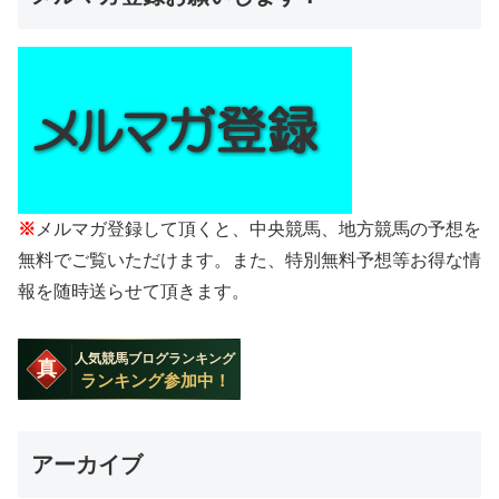
※
メルマガ登録して頂くと、中央競馬、地方競馬の予想を
無料でご覧いただけます。また、特別無料予想等お得な情
報を随時送らせて頂きます。
アーカイブ