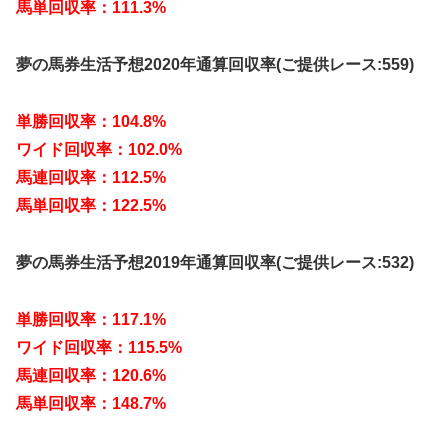
馬単回収率：111.3%
夢の馬券生活予想2020年通算回収率(ご提供レース:559)
単勝回収率：104.8%
ワイド回収率：102.0%
馬連回収率：112.5%
馬単回収率：122.5%
夢の馬券生活予想2019年通算回収率(ご提供レース:532)
単勝回収率：117.1%
ワイド回収率：115.5%
馬連回収率：120.6%
馬単回収率：148.7%