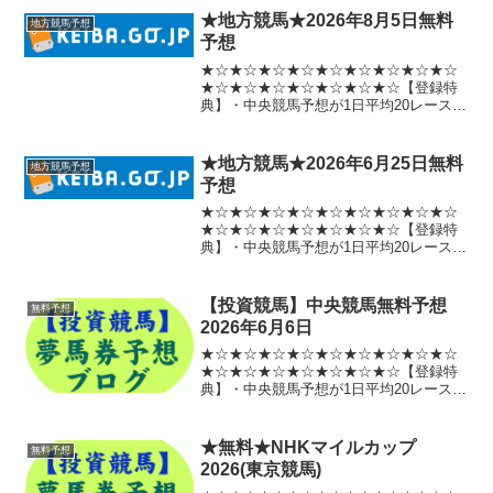
制限)・【夢の馬券生活予想】ご提供レー
★地方競馬★2026年8月5日無料
地方競馬予想
スの中から、...
予想
★☆★☆★☆★☆★☆★☆★☆★☆★☆
★☆★☆★☆★☆★☆★☆★☆【登録特
典】・中央競馬予想が1日平均20レース無
料提供(無制限)・ばんえいを除く地方競馬
の予想を新馬戦以外全レース無料提供(無
制限)・【夢の馬券生活予想】ご提供レー
★地方競馬★2026年6月25日無料
地方競馬予想
スの中から、...
予想
★☆★☆★☆★☆★☆★☆★☆★☆★☆
★☆★☆★☆★☆★☆★☆★☆【登録特
典】・中央競馬予想が1日平均20レース無
料提供(無制限)・ばんえいを除く地方競馬
の予想を新馬戦以外全レース無料提供(無
制限)・【夢の馬券生活予想】ご提供レー
【投資競馬】中央競馬無料予想
無料予想
スの中から、...
2026年6月6日
★☆★☆★☆★☆★☆★☆★☆★☆★☆
★☆★☆★☆★☆★☆★☆★☆【登録特
典】・中央競馬予想が1日平均20レース無
料提供(無制限)・ばんえいを除く地方競馬
の予想を新馬戦以外全レース無料提供(無
制限)・【夢の馬券生活予想】ご提供レー
★無料★NHKマイルカップ
無料予想
スの中から、...
2026(東京競馬)