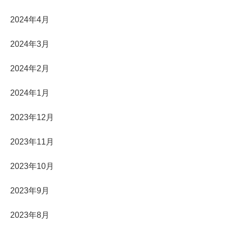
2024年4月
2024年3月
2024年2月
2024年1月
2023年12月
2023年11月
2023年10月
2023年9月
2023年8月