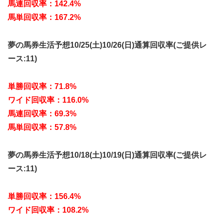
馬連回収率：142.4%
馬単回収率：167.2%
夢の馬券生活予想10/25(土)10/26(日)通算回収率(ご提供レ
ース:11)
単勝回収率：71.8%
ワイド回収率：116.0%
馬連回収率：69.3%
馬単回収率：57.8%
夢の馬券生活予想10/18(土)10/19(日)通算回収率(ご提供レ
ース:11)
単勝回収率：156.4%
ワイド回収率：108.2%