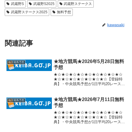
武蔵野S
武蔵野S2025
武蔵野ステークス
武蔵野ステークス2025
無料予想
kawasaki
関連記事
★地方競馬★2026年5月28日無料
地方競馬予想
予想
★☆★☆★☆★☆★☆★☆★☆★☆★☆
★☆★☆★☆★☆★☆★☆★☆【登録特
典】・中央競馬予想が1日平均20レース無
料提供(無制限)・ばんえいを除く地方競馬
の予想を新馬戦以外全レース無料提供(無
制限)・【夢の馬券生活予想】ご提供レー
★地方競馬★2026年7月11日無料
地方競馬予想
スの中から、...
予想
★☆★☆★☆★☆★☆★☆★☆★☆★☆
★☆★☆★☆★☆★☆★☆★☆【登録特
典】・中央競馬予想が1日平均20レース無
料提供(無制限)・ばんえいを除く地方競馬
の予想を新馬戦以外全レース無料提供(無