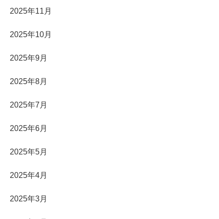
2025年11月
2025年10月
2025年9月
2025年8月
2025年7月
2025年6月
2025年5月
2025年4月
2025年3月