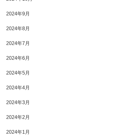
2024年9月
2024年8月
2024年7月
2024年6月
2024年5月
2024年4月
2024年3月
2024年2月
2024年1月