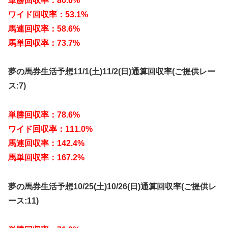
単勝回収率：80.0%
ワイド回収率：53.1%
馬連回収率：58.6%
馬単回収率：73.7%
夢の馬券生活予想11/1(土)11/2(日)通算回収率(ご提供レー
ス:7)
単勝回収率：78.6%
ワイド回収率：111.0%
馬連回収率：142.4%
馬単回収率：167.2%
夢の馬券生活予想10/25(土)10/26(日)通算回収率(ご提供レ
ース:11)