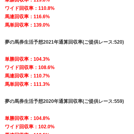
ワイド回収率：110.8%
馬連回収率：116.6%
馬単回収率：139.0%
夢の馬券生活予想2021年通算回収率(ご提供レース:520)
単勝回収率：104.3%
ワイド回収率：108.6%
馬連回収率：110.7%
馬単回収率：111.3%
夢の馬券生活予想2020年通算回収率(ご提供レース:559)
単勝回収率：104.8%
ワイド回収率：102.0%