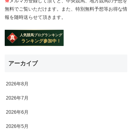
※
メルマガ登録して頂くと、中央競馬、地方競馬の予想を
無料でご覧いただけます。また、特別無料予想等お得な情
報を随時送らせて頂きます。
アーカイブ
2026年8月
2026年7月
2026年6月
2026年5月