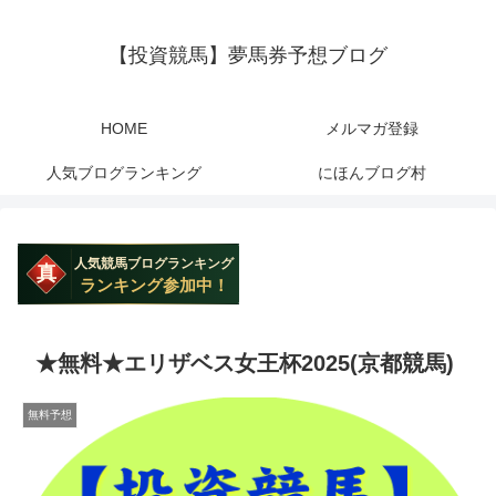
【投資競馬】夢馬券予想ブログ
HOME
メルマガ登録
人気ブログランキング
にほんブログ村
★無料★エリザベス女王杯2025(京都競馬)
無料予想