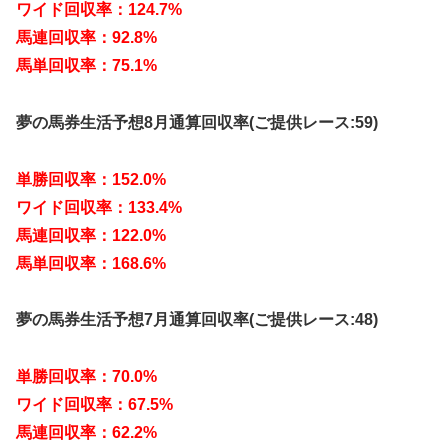
ワイド回収率：124.7%
馬連回収率：92.8%
馬単回収率：75.1%
夢の馬券生活予想8月通算回収率(ご提供レース:59)
単勝回収率：152.0%
ワイド回収率：133.4%
馬連回収率：122.0%
馬単回収率：168.6%
夢の馬券生活予想7月通算回収率(ご提供レース:48)
単勝回収率：70.0%
ワイド回収率：67.5%
馬連回収率：62.2%