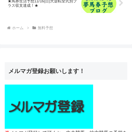
★馬券生活予想11/16(日)大逆転全式別プ
ラス収支達成！★
ホーム
無料予想
メルマガ登録お願いします！