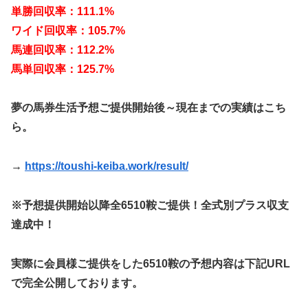
単勝回収率：111.1%
ワイド回収率：105.7%
馬連回収率：112.2%
馬単回収率：125.7%
夢の馬券生活予想ご提供開始後～現在までの実績はこち
ら。
→
https://toushi-keiba.work/result/
※予想提供開始以降全6510鞍ご提供！全式別プラス収支
達成中！
実際に会員様ご提供をした6510鞍の予想内容は下記URL
で完全公開しております。