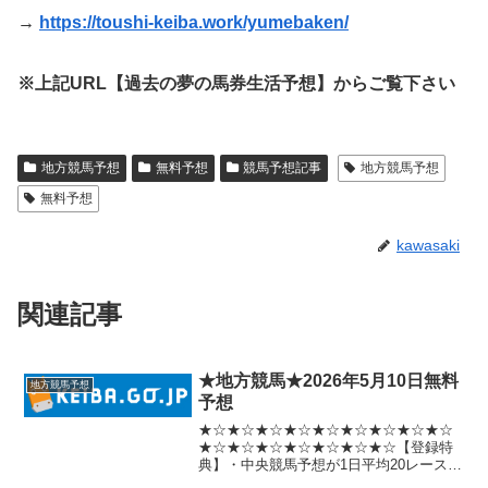
→
https://toushi-keiba.work/yumebaken/
※上記URL【過去の夢の馬券生活予想】からご覧下さい
地方競馬予想
無料予想
競馬予想記事
地方競馬予想
無料予想
kawasaki
関連記事
★地方競馬★2026年5月10日無料
地方競馬予想
予想
★☆★☆★☆★☆★☆★☆★☆★☆★☆
★☆★☆★☆★☆★☆★☆★☆【登録特
典】・中央競馬予想が1日平均20レース無
料提供(無制限)・ばんえいを除く地方競馬