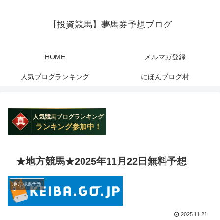
【投資競馬】夢馬券予想ブログ
HOME
メルマガ登録
人気ブログランキング
にほんブログ村
★地方競馬★2025年11月22日無料予想
地方競馬予想
2025.11.21