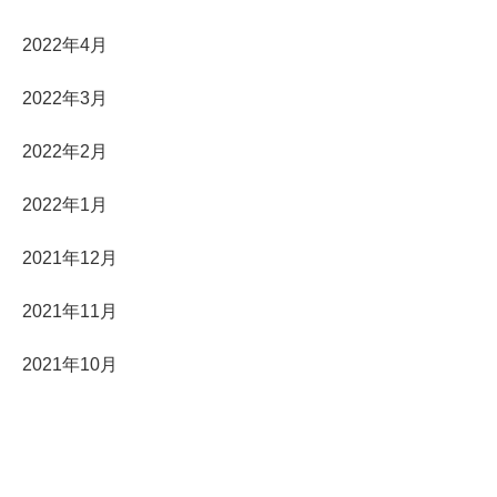
2022年4月
2022年3月
2022年2月
2022年1月
2021年12月
2021年11月
2021年10月