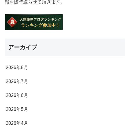
報を随時送らせて頂きます。
アーカイブ
2026年8月
2026年7月
2026年6月
2026年5月
2026年4月