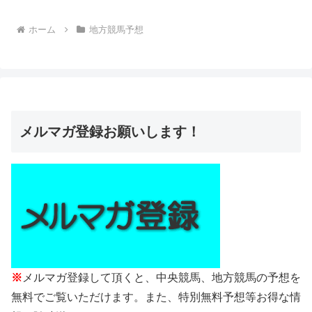
ホーム
地方競馬予想
メルマガ登録お願いします！
※
メルマガ登録して頂くと、中央競馬、地方競馬の予想を
無料でご覧いただけます。また、特別無料予想等お得な情