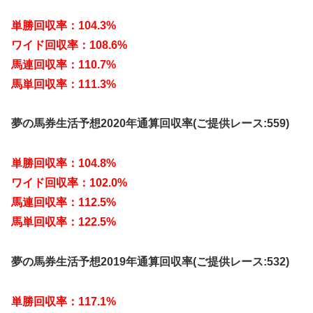
単勝回収率：104.3%
ワイド回収率：108.6%
馬連回収率：110.7%
馬単回収率：111.3%
夢の馬券生活予想2020年通算回収率(ご提供レース:559)
単勝回収率：104.8%
ワイド回収率：102.0%
馬連回収率：112.5%
馬単回収率：122.5%
夢の馬券生活予想2019年通算回収率(ご提供レース:532)
単勝回収率：117.1%