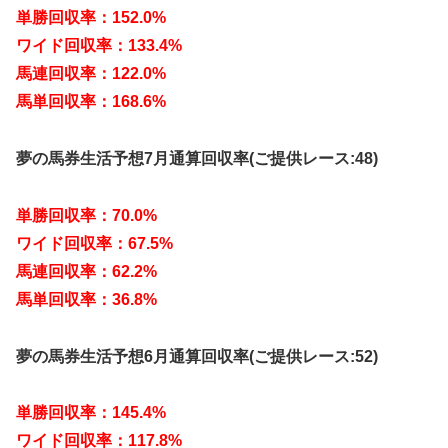
単勝回収率：152.0%
ワイド回収率：133.4%
馬連回収率：122.0%
馬単回収率：168.6%
夢の馬券生活予想7月通算回収率(ご提供レース:48)
単勝回収率：70.0%
ワイド回収率：67.5%
馬連回収率：62.2%
馬単回収率：36.8%
夢の馬券生活予想6月通算回収率(ご提供レース:52)
単勝回収率：145.4%
ワイド回収率：117.8%