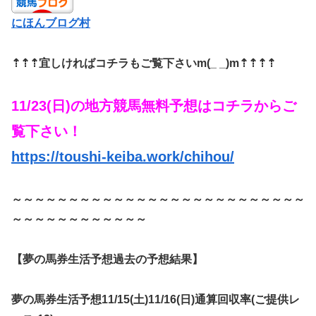
にほんブログ村
⇡⇡⇡宜しければコチラもご覧下さいm(_ _)m⇡⇡⇡⇡
11/23(日)の地方競馬無料予想はコチラからご
覧下さい！
https://toushi-keiba.work/chihou/
～～～～～～～～～～～～～～～～～～～～～～～～～～
～～～～～～～～～～～～
【夢の馬券生活予想過去の予想結果】
夢の馬券生活予想11/15(土)11/16(日)通算回収率(ご提供レ