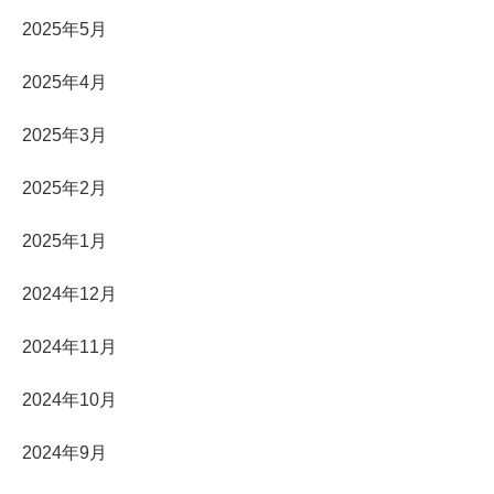
2025年5月
2025年4月
2025年3月
2025年2月
2025年1月
2024年12月
2024年11月
2024年10月
2024年9月