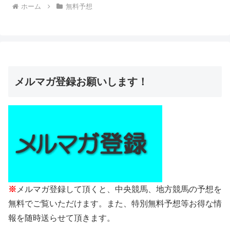
ホーム
無料予想
メルマガ登録お願いします！
※
メルマガ登録して頂くと、中央競馬、地方競馬の予想を
無料でご覧いただけます。また、特別無料予想等お得な情
報を随時送らせて頂きます。