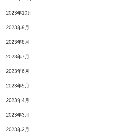
2023年10月
2023年9月
2023年8月
2023年7月
2023年6月
2023年5月
2023年4月
2023年3月
2023年2月