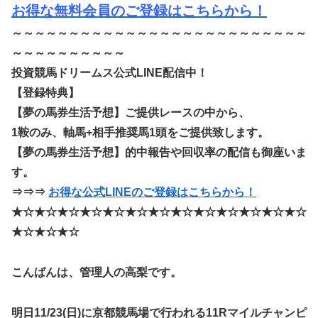
お得な無料会員のご登録はこちらから！
～～～～～～～～～～～～～～～～～～～～～～～～～～
～～～～～～～～～～
投資競馬ドリームス公式LINE配信中！
【登録特典】
【夢の馬券生活予想】ご提供レースの中から、
1鞍のみ、軸馬+相手推奨馬1頭をご提供致します。
【夢の馬券生活予想】的中報告や回収率の配信も御座いま
す。
⇒⇒⇒
お得な公式LINEのご登録はこちらから！
★☆★☆★☆★☆★☆★☆★☆★☆★☆★☆★☆★☆★☆
★☆★☆★☆
こんばんは、管理人の高梨です。
明日11/23(日)に京都競馬場で行われる11Rマイルチャンピ