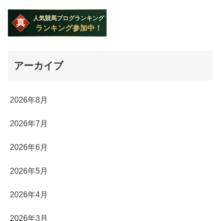
アーカイブ
2026年8月
2026年7月
2026年6月
2026年5月
2026年4月
2026年3月