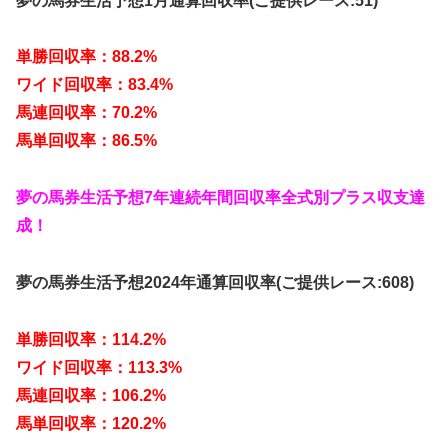
夢の馬券生活予想1月通算回収率(ご提供レース:51)
単勝回収率：88.2%
ワイド回収率：83.4%
馬連回収率：70.2%
馬単回収率：86.5%
夢の馬券生活予想7年連続年間回収率全式別プラス収支達
成！
夢の馬券生活予想2024年通算回収率(ご提供レース:608)
単勝回収率：114.2%
ワイド回収率：113.3%
馬連回収率：106.2%
馬単回収率：120.2%