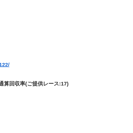
122/
(月)通算回収率(ご提供レース:17)