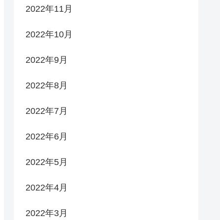
2022年11月
2022年10月
2022年9月
2022年8月
2022年7月
2022年6月
2022年5月
2022年4月
2022年3月