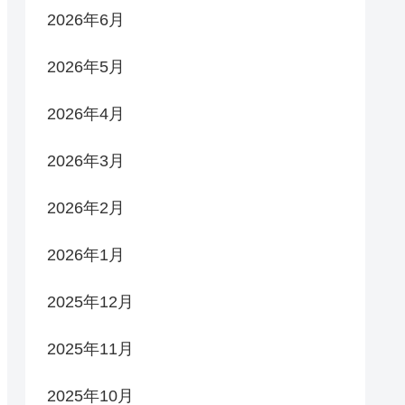
2026年6月
2026年5月
2026年4月
2026年3月
2026年2月
2026年1月
2025年12月
2025年11月
2025年10月