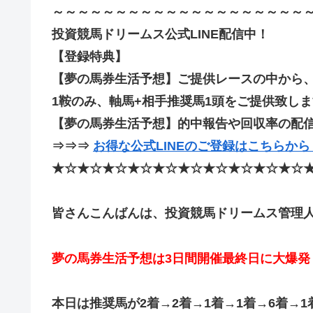
～～～～～～～～～～～～～～～～～～～～
投資競馬ドリームス公式LINE配信中！
【登録特典】
【夢の馬券生活予想】ご提供レースの中から
1鞍のみ、軸馬+相手推奨馬1頭をご提供致し
【夢の馬券生活予想】的中報告や回収率の配
⇒⇒⇒
お得な公式LINEのご登録はこちらから
★☆★☆★☆★☆★☆★☆★☆★☆★☆★☆
皆さんこんばんは、投資競馬ドリームス管理
夢の馬券生活予想は3日間開催最終日に大爆発
本日は推奨馬が2着→2着→1着→1着→6着→1