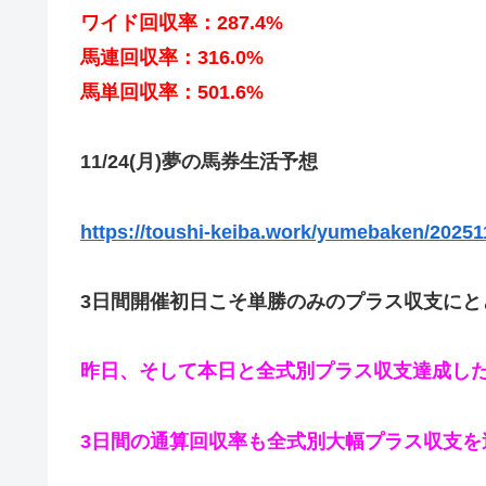
ワイド回収率：287.4%
馬連回収率：316.0%
馬単回収率：501.6%
11/24(月)夢の馬券生活予想
https://toushi-keiba.work/yumebaken/20251
3日間開催初日こそ単勝のみのプラス収支にと
昨日、そして本日と全式別プラス収支達成し
3日間の通算回収率も全式別大幅プラス収支を