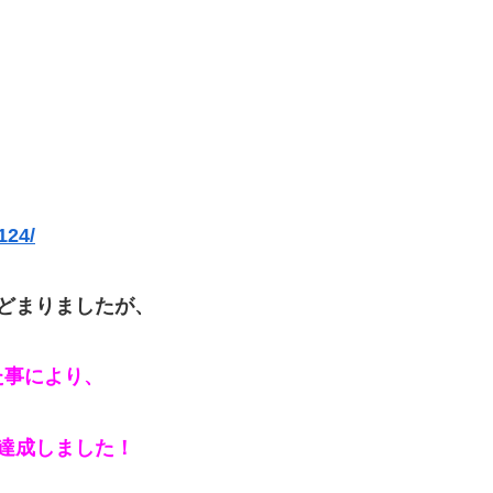
124/
どまりましたが、
た事により、
達成しました！