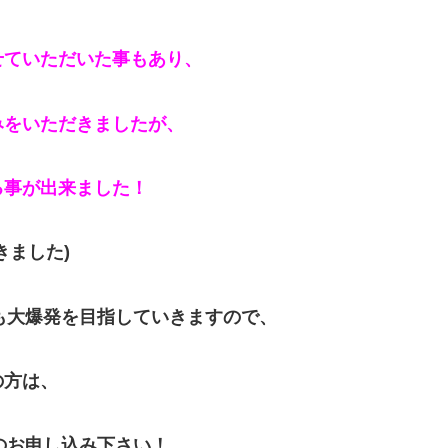
せていただいた事もあり、
みをいただきましたが、
る事が出来ました！
きました)
開催も大爆発を目指していきますので、
の方は、
へのお申し込み下さい！