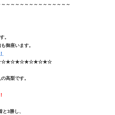
～～～～～～～～～～～～～～～～
、
ます。
信も御座います。
！
★☆★☆★☆★☆★☆★☆
人の高梨です。
！
着と3勝し、