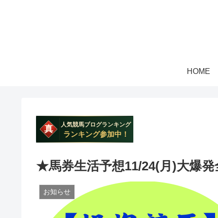
HOME
★馬券生活予想11/24(月)大
お知らせ