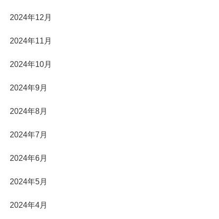
2024年12月
2024年11月
2024年10月
2024年9月
2024年8月
2024年7月
2024年6月
2024年5月
2024年4月