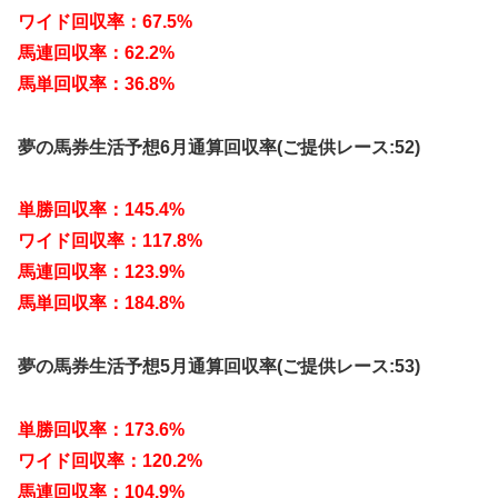
ワイド回収率：67.5%
馬連回収率：62.2%
馬単回収率：36.8%
夢の馬券生活予想6月通算回収率(ご提供レース:52)
単勝回収率：145.4%
ワイド回収率：117.8%
馬連回収率：123.9%
馬単回収率：184.8%
夢の馬券生活予想5月通算回収率(ご提供レース:53)
単勝回収率：173.6%
ワイド回収率：120.2%
馬連回収率：104.9%