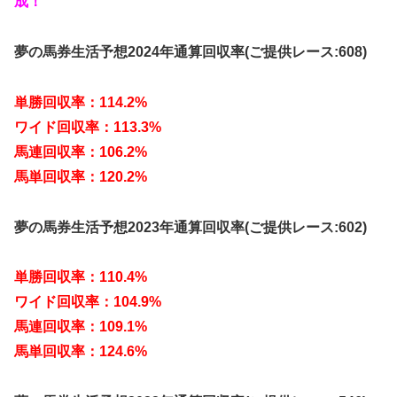
成！
夢の馬券生活予想2024年通算回収率(ご提供レース:608)
単勝回収率：114.2%
ワイド回収率：113.3%
馬連回収率：106.2%
馬単回収率：120.2%
夢の馬券生活予想2023年通算回収率(ご提供レース:602)
単勝回収率：110.4%
ワイド回収率：104.9%
馬連回収率：109.1%
馬単回収率：124.6%