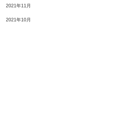
2021年11月
2021年10月