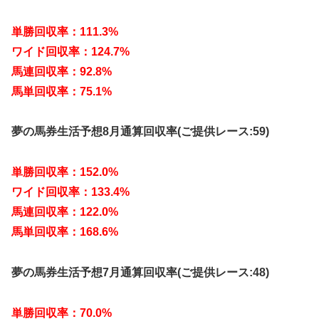
単勝回収率：111.3%
ワイド回収率：124.7%
馬連回収率：92.8%
馬単回収率：75.1%
夢の馬券生活予想8月通算回収率(ご提供レース:59)
単勝回収率：152.0%
ワイド回収率：133.4%
馬連回収率：122.0%
馬単回収率：168.6%
夢の馬券生活予想7月通算回収率(ご提供レース:48)
単勝回収率：70.0%