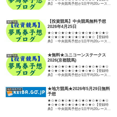
典】・中央競馬予想が1日平均20レース無
料提供(無制限)・ばんえいを除く地方競馬
の予想を新馬戦以外全レース無料提供(無
制限)・【夢の馬券生活予想】ご提供レー
スの中から、...
【投資競馬】中央競馬無料予想
無料予想
2026年4月25日
★☆★☆★☆★☆★☆★☆★☆★☆★☆
★☆★☆★☆★☆★☆★☆★☆【登録特
典】・中央競馬予想が1日平均20レース無
料提供(無制限)・ばんえいを除く地方競馬
の予想を新馬戦以外全レース無料提供(無
制限)・【夢の馬券生活予想】ご提供レー
★無料★ユニコーンステークス
無料予想
スの中から、...
2026(京都競馬)
★☆★☆★☆★☆★☆★☆★☆★☆★☆
★☆★☆★☆★☆★☆★☆★☆【登録特
典】・中央競馬予想が1日平均20レース無
料提供(無制限)・ばんえいを除く地方競馬
の予想を新馬戦以外全レース無料提供(無
制限)・【夢の馬券生活予想】ご提供レー
★地方競馬★2026年5月29日無料
地方競馬予想
スの中から、...
予想
★☆★☆★☆★☆★☆★☆★☆★☆★☆
★☆★☆★☆★☆★☆★☆★☆【登録特
典】・中央競馬予想が1日平均20レース無
料提供(無制限)・ばんえいを除く地方競馬