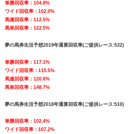
単勝回収率：104.8%
ワイド回収率：102.0%
馬連回収率：112.5%
馬単回収率：122.5%
夢の馬券生活予想2019年通算回収率(ご提供レース:532)
単勝回収率：117.1%
ワイド回収率：115.5%
馬連回収率：120.6%
馬単回収率：148.7%
夢の馬券生活予想2018年通算回収率(ご提供レース:510)
単勝回収率：102.4%
ワイド回収率：107.2%