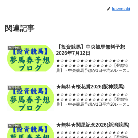
kawasaki
関連記事
【投資競馬】中央競馬無料予想
無料予想
2026年7月12日
★☆★☆★☆★☆★☆★☆★☆★☆★☆
★☆★☆★☆★☆★☆★☆★☆【登録特
典】・中央競馬予想が1日平均20レース無
料提供(無制限)・ばんえいを除く地方競馬
の予想を新馬戦以外全レース無料提供(無
制限)・【夢の馬券生活予想】ご提供レー
★無料★桜花賞2026(阪神競馬)
無料予想
スの中から、...
★☆★☆★☆★☆★☆★☆★☆★☆★☆
★☆★☆★☆★☆★☆★☆★☆【登録特
典】・中央競馬予想が1日平均20レース無
料提供(無制限)・ばんえいを除く地方競馬
の予想を新馬戦以外全レース無料提供(無
制限)・【夢の馬券生活予想】ご提供レー
スの中から、...
★無料★関屋記念2026(新潟競馬)
無料予想
★☆★☆★☆★☆★☆★☆★☆★☆★☆
★☆★☆★☆★☆★☆★☆★☆【登録特