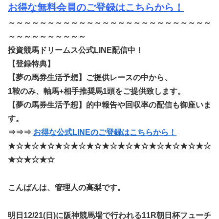
お得な無料会員のご登録はこちらから！
～～～～～～～～～～～～～～～～～～～～～～～～～～
～～～～～～～～～～
投資競馬ドリームス公式LINE配信中！
【登録特典】
【夢の馬券生活予想】ご提供レースの中から、
1鞍のみ、軸馬+相手推奨馬1頭をご提供致します。
【夢の馬券生活予想】的中報告や回収率の配信も御座いま
す。
⇒⇒⇒
お得な公式LINEのご登録はこちらから！
★☆★☆★☆★☆★☆★☆★☆★☆★☆★☆★☆★☆★☆
★☆★☆★☆
こんばんは、管理人の高梨です。
明日12/21(日)に阪神競馬場で行われる11R朝日杯フューチ