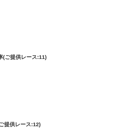
率(ご提供レース:11)
(ご提供レース:12)