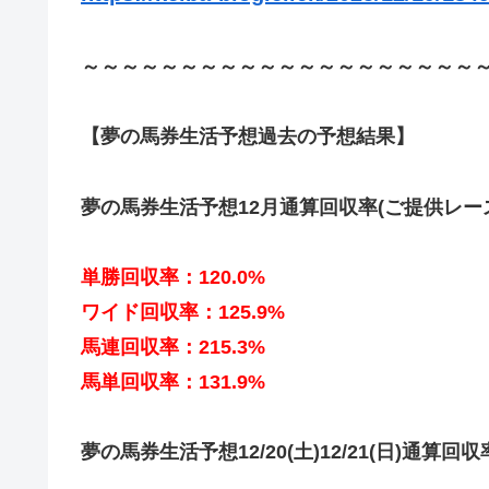
～～～～～～～～～～～～～～～～～～～～
【夢の馬券生活予想過去の予想結果】
夢の馬券生活予想12月通算回収率(ご提供レース:35
単勝回収率：120.0%
ワイド回収率：125.9%
馬連回収率：215.3%
馬単回収率：131.9%
夢の馬券生活予想12/20(土)12/21(日)通算回収