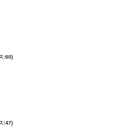
60)
47)