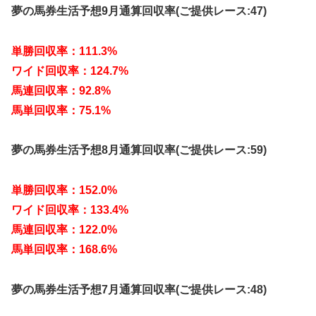
夢の馬券生活予想9月通算回収率(ご提供レース:47)
単勝回収率：111.3%
ワイド回収率：124.7%
馬連回収率：92.8%
馬単回収率：75.1%
夢の馬券生活予想8月通算回収率(ご提供レース:59)
単勝回収率：152.0%
ワイド回収率：133.4%
馬連回収率：122.0%
馬単回収率：168.6%
夢の馬券生活予想7月通算回収率(ご提供レース:48)