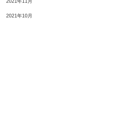
2021年11月
2021年10月