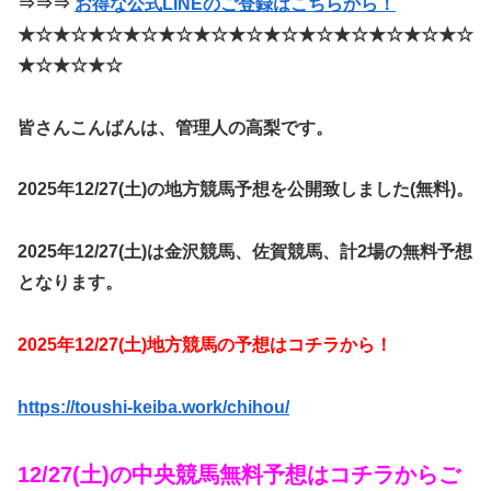
⇒⇒⇒
お得な公式LINEのご登録はこちらから！
★☆★☆★☆★☆★☆★☆★☆★☆★☆★☆★☆★☆★☆
★☆★☆★☆
皆さんこんばんは、管理人の高梨です。
2025年12/27(土)の地方競馬予想を公開致しました(無料)。
2025年12/27(土)は金沢競馬、佐賀競馬、計2場の無料予想
となります。
2025年12/27(土)地方競馬の予想はコチラから！
https://toushi-keiba.work/chihou/
12/27(土)の中央競馬無料予想はコチラからご