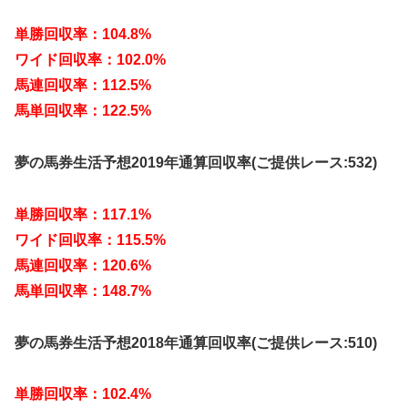
単勝回収率：104.8%
ワイド回収率：102.0%
馬連回収率：112.5%
馬単回収率：122.5%
夢の馬券生活予想2019年通算回収率(ご提供レース:532)
単勝回収率：117.1%
ワイド回収率：115.5%
馬連回収率：120.6%
馬単回収率：148.7%
夢の馬券生活予想2018年通算回収率(ご提供レース:510)
単勝回収率：102.4%