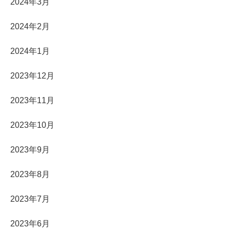
2024年3月
2024年2月
2024年1月
2023年12月
2023年11月
2023年10月
2023年9月
2023年8月
2023年7月
2023年6月