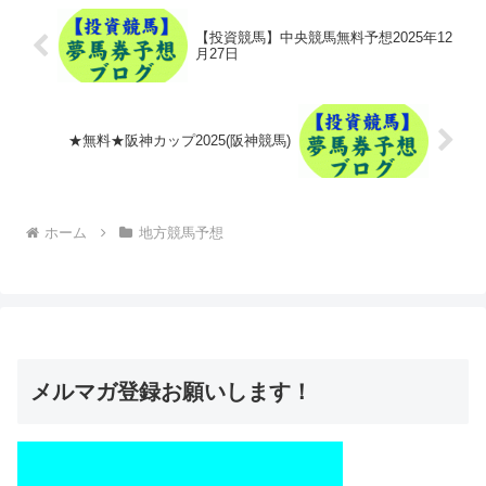
【投資競馬】中央競馬無料予想2025年12
月27日
★無料★阪神カップ2025(阪神競馬)
ホーム
地方競馬予想
メルマガ登録お願いします！