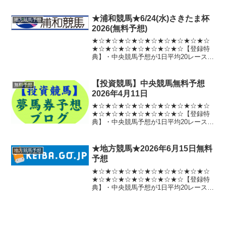
の予想を新馬戦以外全レース無料提供(無
制限)・【夢の馬券生活予想】ご提供レー
★浦和競馬★6/24(水)さきたま杯
地方競馬予想
スの中から、...
2026(無料予想)
★☆★☆★☆★☆★☆★☆★☆★☆★☆
★☆★☆★☆★☆★☆★☆★☆【登録特
典】・中央競馬予想が1日平均20レース無
料提供(無制限)・ばんえいを除く地方競馬
の予想を新馬戦以外全レース無料提供(無
制限)・【夢の馬券生活予想】ご提供レー
【投資競馬】中央競馬無料予想
無料予想
スの中から、...
2026年4月11日
★☆★☆★☆★☆★☆★☆★☆★☆★☆
★☆★☆★☆★☆★☆★☆★☆【登録特
典】・中央競馬予想が1日平均20レース無
料提供(無制限)・ばんえいを除く地方競馬
の予想を新馬戦以外全レース無料提供(無
制限)・【夢の馬券生活予想】ご提供レー
★地方競馬★2026年6月15日無料
地方競馬予想
スの中から、...
予想
★☆★☆★☆★☆★☆★☆★☆★☆★☆
★☆★☆★☆★☆★☆★☆★☆【登録特
典】・中央競馬予想が1日平均20レース無
料提供(無制限)・ばんえいを除く地方競馬
の予想を新馬戦以外全レース無料提供(無
制限)・【夢の馬券生活予想】ご提供レー
スの中から、...