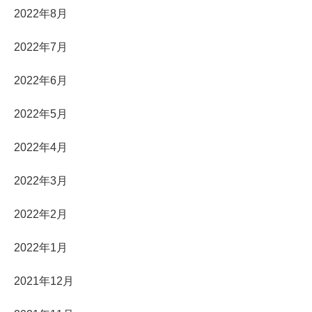
2022年8月
2022年7月
2022年6月
2022年5月
2022年4月
2022年3月
2022年2月
2022年1月
2021年12月