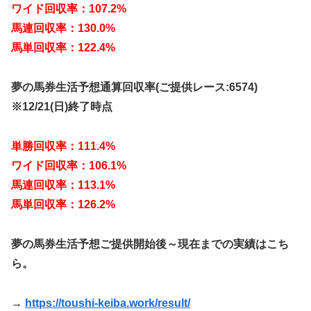
ワイド回収率：107.2%
馬連回収率：130.0%
馬単回収率：122.4%
夢の馬券生活予想通算回収率(ご提供レース:6574)
※12/21(日)終了時点
単勝回収率：111.4%
ワイド回収率：106.1%
馬連回収率：113.1%
馬単回収率：126.2%
夢の馬券生活予想ご提供開始後～現在までの実績はこち
ら。
→
https://toushi-keiba.work/result/