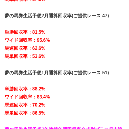
夢の馬券生活予想2月通算回収率(ご提供レース:47)
単勝回収率：81.5%
ワイド回収率：95.6%
馬連回収率：62.6%
馬単回収率：53.6%
夢の馬券生活予想1月通算回収率(ご提供レース:51)
単勝回収率：88.2%
ワイド回収率：83.4%
馬連回収率：70.2%
馬単回収率：86.5%