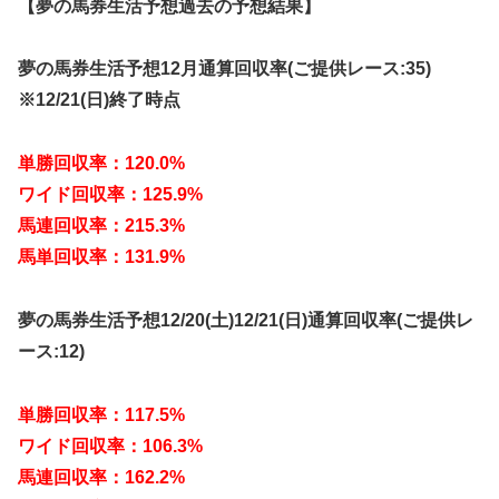
【夢の馬券生活予想過去の予想結果】
夢の馬券生活予想12月通算回収率(ご提供レース:35)
※12/21(日)終了時点
単勝回収率：120.0%
ワイド回収率：125.9%
馬連回収率：215.3%
馬単回収率：131.9%
夢の馬券生活予想12/20(土)12/21(日)通算回収率(ご提供レ
ース:12)
単勝回収率：117.5%
ワイド回収率：106.3%
馬連回収率：162.2%