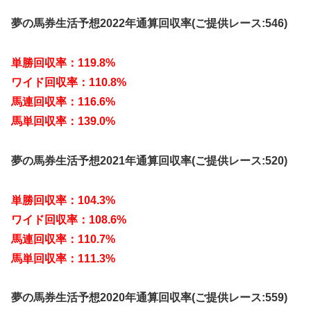
夢の馬券生活予想2022年通算回収率(ご提供レース:546)
単勝回収率：119.8%
ワイド回収率：110.8%
馬連回収率：116.6%
馬単回収率：139.0%
夢の馬券生活予想2021年通算回収率(ご提供レース:520)
単勝回収率：104.3%
ワイド回収率：108.6%
馬連回収率：110.7%
馬単回収率：111.3%
夢の馬券生活予想2020年通算回収率(ご提供レース:559)