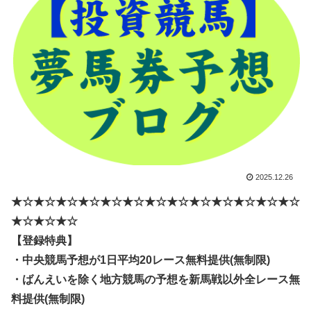
2025.12.26
★☆★☆★☆★☆★☆★☆★☆★☆★☆★☆★☆★☆★☆
★☆★☆★☆
【登録特典】
・中央競馬予想が1日平均20レース無料提供(無制限)
・ばんえいを除く地方競馬の予想を新馬戦以外全レース無
料提供(無制限)