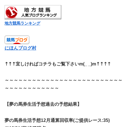
地方競馬ランキング
にほんブログ村
⇡⇡⇡宜しければコチラもご覧下さいm(_ _)m⇡⇡⇡⇡
～～～～～～～～～～～～～～～～～～～～～～～～～～
～～～～～～～～～～～～
【夢の馬券生活予想過去の予想結果】
夢の馬券生活予想12月通算回収率(ご提供レース:35)