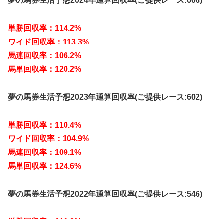
夢の馬券生活予想2024年通算回収率(ご提供レース:608)
単勝回収率：114.2%
ワイド回収率：113.3%
馬連回収率：106.2%
馬単回収率：120.2%
夢の馬券生活予想2023年通算回収率(ご提供レース:602)
単勝回収率：110.4%
ワイド回収率：104.9%
馬連回収率：109.1%
馬単回収率：124.6%
夢の馬券生活予想2022年通算回収率(ご提供レース:546)