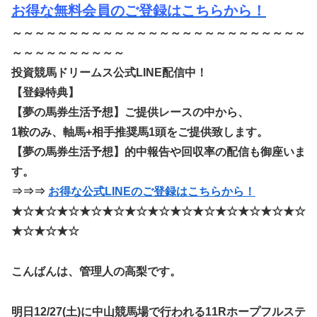
お得な無料会員のご登録はこちらから！
～～～～～～～～～～～～～～～～～～～～～～～～～～
～～～～～～～～～～
投資競馬ドリームス公式LINE配信中！
【登録特典】
【夢の馬券生活予想】ご提供レースの中から、
1鞍のみ、軸馬+相手推奨馬1頭をご提供致します。
【夢の馬券生活予想】的中報告や回収率の配信も御座いま
す。
⇒⇒⇒
お得な公式LINEのご登録はこちらから！
★☆★☆★☆★☆★☆★☆★☆★☆★☆★☆★☆★☆★☆
★☆★☆★☆
こんばんは、管理人の高梨です。
明日12/27(土)に中山競馬場で行われる11Rホープフルステ