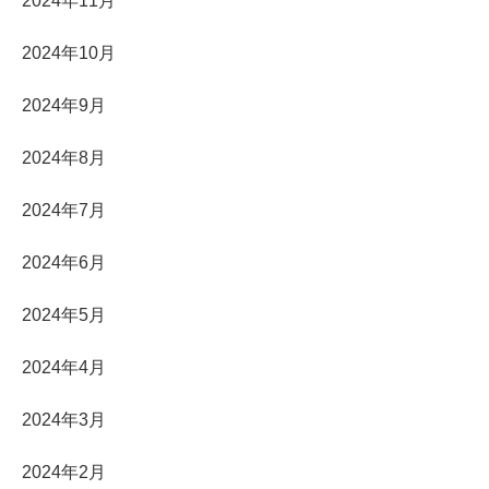
2024年11月
2024年10月
2024年9月
2024年8月
2024年7月
2024年6月
2024年5月
2024年4月
2024年3月
2024年2月