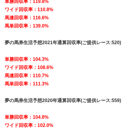
単勝回収率：119.8%
ワイド回収率：110.8%
馬連回収率：116.6%
馬単回収率：139.0%
夢の馬券生活予想2021年通算回収率(ご提供レース:520)
単勝回収率：104.3%
ワイド回収率：108.6%
馬連回収率：110.7%
馬単回収率：111.3%
夢の馬券生活予想2020年通算回収率(ご提供レース:559)
単勝回収率：104.8%
ワイド回収率：102.0%