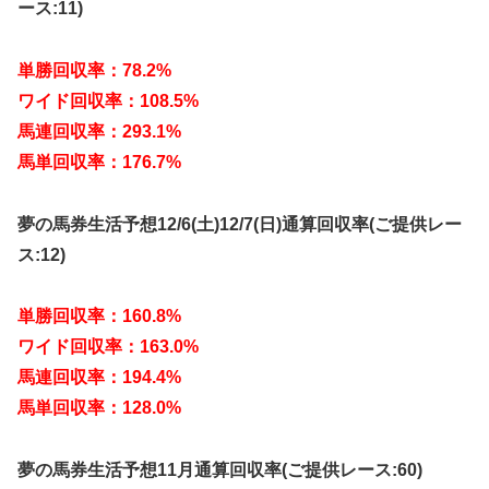
ース:11)
単勝回収率：78.2%
ワイド回収率：108.5%
馬連回収率：293.1%
馬単回収率：176.7%
夢の馬券生活予想12/6(土)12/7(日)通算回収率(ご提供レー
ス:12)
単勝回収率：160.8%
ワイド回収率：163.0%
馬連回収率：194.4%
馬単回収率：128.0%
夢の馬券生活予想11月通算回収率(ご提供レース:60)