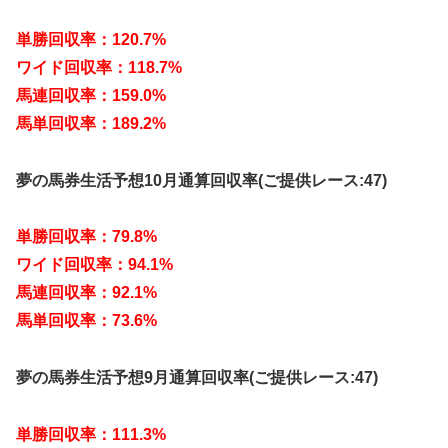
単勝回収率：120.7%
ワイド回収率：118.7%
馬連回収率：159.0%
馬単回収率：189.2%
夢の馬券生活予想10月通算回収率(ご提供レース:47)
単勝回収率：79.8%
ワイド回収率：94.1%
馬連回収率：92.1%
馬単回収率：73.6%
夢の馬券生活予想9月通算回収率(ご提供レース:47)
単勝回収率：111.3%