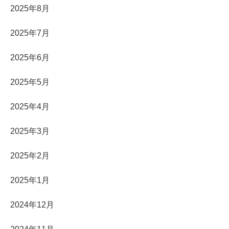
2025年8月
2025年7月
2025年6月
2025年5月
2025年4月
2025年3月
2025年2月
2025年1月
2024年12月