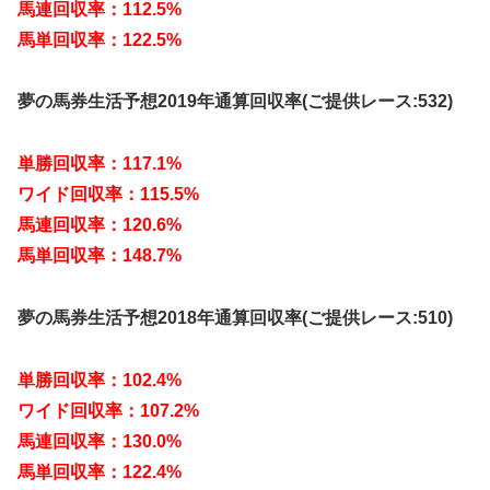
馬連回収率：112.5%
馬単回収率：122.5%
夢の馬券生活予想2019年通算回収率(ご提供レース:532)
単勝回収率：117.1%
ワイド回収率：115.5%
馬連回収率：120.6%
馬単回収率：148.7%
夢の馬券生活予想2018年通算回収率(ご提供レース:510)
単勝回収率：102.4%
ワイド回収率：107.2%
馬連回収率：130.0%
馬単回収率：122.4%