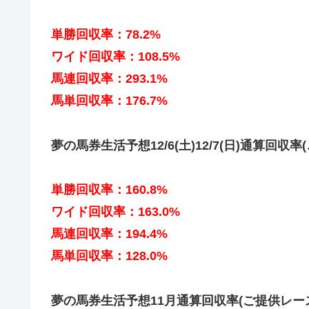
単勝回収率：78.2%
ワイド回収率：108.5%
馬連回収率：293.1%
馬単回収率：176.7%
夢の馬券生活予想12/6(土)12/7(日)通算回収率
単勝回収率：160.8%
ワイド回収率：163.0%
馬連回収率：194.4%
馬単回収率：128.0%
夢の馬券生活予想11月通算回収率(ご提供レース: