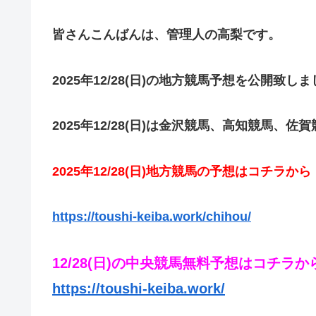
皆さんこんばんは、管理人の高梨です。
2025年12/28(日)の地方競馬予想を公開致しま
2025年12/28(日)は金沢競馬、高知競馬、
2025年12/28(日)地方競馬の予想はコチラから
https://toushi-keiba.work/chihou/
12/28(日)の中央競馬無料予想はコチラ
https://toushi-keiba.work/