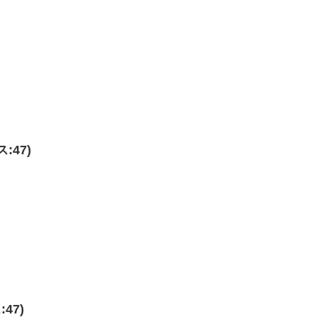
47)
47)