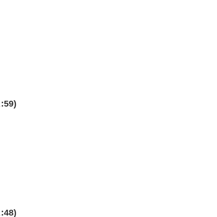
59)
48)