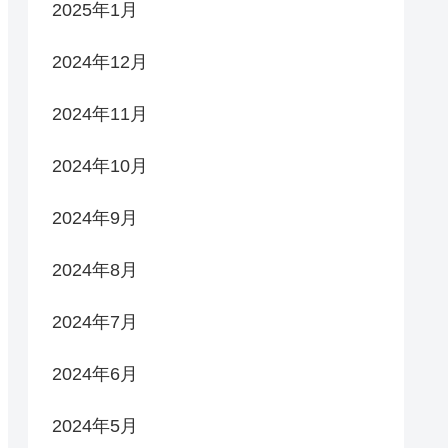
2025年1月
2024年12月
2024年11月
2024年10月
2024年9月
2024年8月
2024年7月
2024年6月
2024年5月