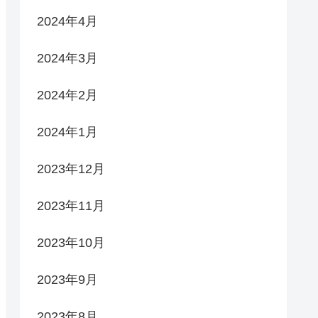
2024年4月
2024年3月
2024年2月
2024年1月
2023年12月
2023年11月
2023年10月
2023年9月
2023年8月