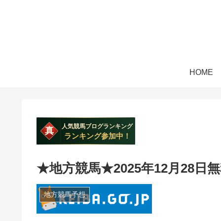
HOME
★地方競馬★2025年12月28日
地方競馬予想