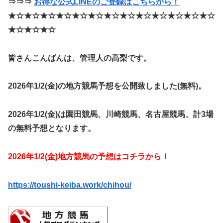
⇒⇒⇒
お得な公式LINEのご登録はこちらから！
★☆★☆★☆★☆★☆★☆★☆★☆★☆★☆★☆★☆★☆
★☆★☆★☆
皆さんこんばんは、管理人の高梨です。
2026年1/2(金)の地方競馬予想を公開致しました(無料)。
2026年1/2(金)は園田競馬、川崎競馬、名古屋競馬、計3場
の無料予想となります。
2026年1/2(金)地方競馬の予想はコチラから！
https://toushi-keiba.work/chihou/