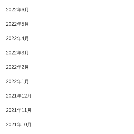
2022年6月
2022年5月
2022年4月
2022年3月
2022年2月
2022年1月
2021年12月
2021年11月
2021年10月