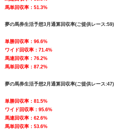
馬単回収率：51.3%
夢の馬券生活予想3月通算回収率(ご提供レース:59)
単勝回収率：96.6%
ワイド回収率：71.4%
馬連回収率：76.2%
馬単回収率：87.2%
夢の馬券生活予想2月通算回収率(ご提供レース:47)
単勝回収率：81.5%
ワイド回収率：95.6%
馬連回収率：62.6%
馬単回収率：53.6%