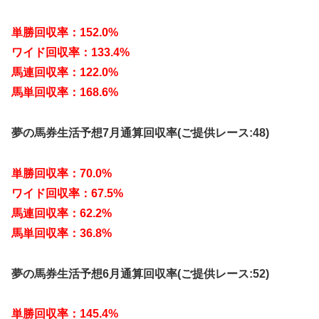
単勝回収率：152.0%
ワイド回収率：133.4%
馬連回収率：122.0%
馬単回収率：168.6%
夢の馬券生活予想7月通算回収率(ご提供レース:48)
単勝回収率：70.0%
ワイド回収率：67.5%
馬連回収率：62.2%
馬単回収率：36.8%
夢の馬券生活予想6月通算回収率(ご提供レース:52)
単勝回収率：145.4%