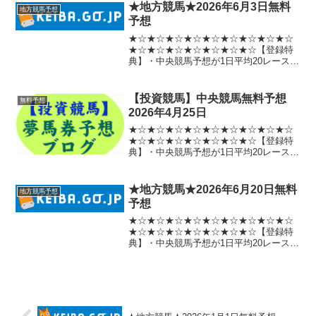
制限)・【夢の馬券生活予想】ご提供レー
★地方競馬★2026年6月3日無料
地方競馬予想
スの中から、...
予想
★☆★☆★☆★☆★☆★☆★☆★☆★☆
★☆★☆★☆★☆★☆★☆★☆【登録特
典】・中央競馬予想が1日平均20レース無
料提供(無制限)・ばんえいを除く地方競馬
の予想を新馬戦以外全レース無料提供(無
制限)・【夢の馬券生活予想】ご提供レー
【投資競馬】中央競馬無料予想
無料予想
スの中から、...
2026年4月25日
★☆★☆★☆★☆★☆★☆★☆★☆★☆
★☆★☆★☆★☆★☆★☆★☆【登録特
典】・中央競馬予想が1日平均20レース無
料提供(無制限)・ばんえいを除く地方競馬
の予想を新馬戦以外全レース無料提供(無
制限)・【夢の馬券生活予想】ご提供レー
★地方競馬★2026年6月20日無料
地方競馬予想
スの中から、...
予想
★☆★☆★☆★☆★☆★☆★☆★☆★☆
★☆★☆★☆★☆★☆★☆★☆【登録特
典】・中央競馬予想が1日平均20レース無
料提供(無制限)・ばんえいを除く地方競馬
の予想を新馬戦以外全レース無料提供(無
制限)・【夢の馬券生活予想】ご提供レー
スの中から、...