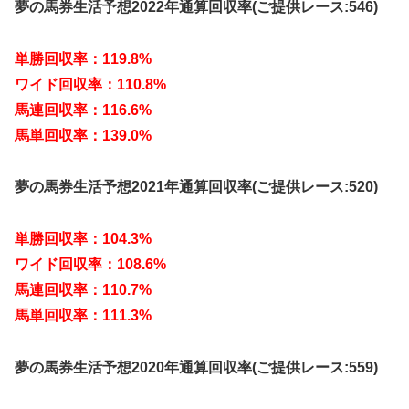
夢の馬券生活予想2022年通算回収率(ご提供レース:546)
単勝回収率：119.8%
ワイド回収率：110.8%
馬連回収率：116.6%
馬単回収率：139.0%
夢の馬券生活予想2021年通算回収率(ご提供レース:520)
単勝回収率：104.3%
ワイド回収率：108.6%
馬連回収率：110.7%
馬単回収率：111.3%
夢の馬券生活予想2020年通算回収率(ご提供レース:559)