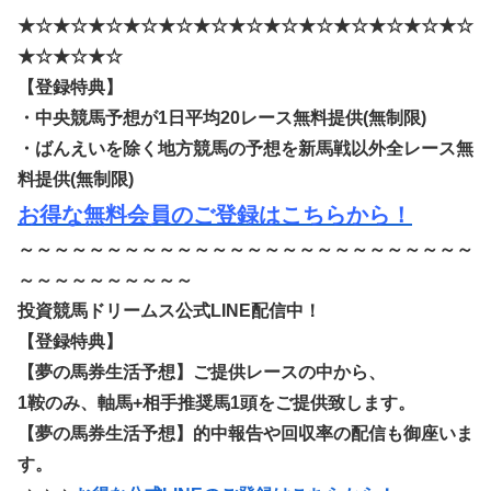
★☆★☆★☆★☆★☆★☆★☆★☆★☆★☆★☆★☆★☆
★☆★☆★☆
【登録特典】
・中央競馬予想が1日平均20レース無料提供(無制限)
・ばんえいを除く地方競馬の予想を新馬戦以外全レース無
料提供(無制限)
お得な無料会員のご登録はこちらから！
～～～～～～～～～～～～～～～～～～～～～～～～～～
～～～～～～～～～～
投資競馬ドリームス公式LINE配信中！
【登録特典】
【夢の馬券生活予想】ご提供レースの中から、
1鞍のみ、軸馬+相手推奨馬1頭をご提供致します。
【夢の馬券生活予想】的中報告や回収率の配信も御座いま
す。