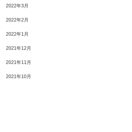
2022年3月
2022年2月
2022年1月
2021年12月
2021年11月
2021年10月