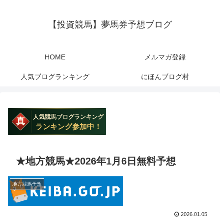
【投資競馬】夢馬券予想ブログ
HOME
メルマガ登録
人気ブログランキング
にほんブログ村
★地方競馬★2026年1月6日無料予想
地方競馬予想
2026.01.05