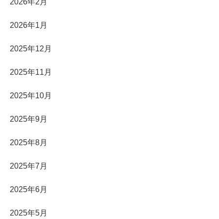
2026年2月
2026年1月
2025年12月
2025年11月
2025年10月
2025年9月
2025年8月
2025年7月
2025年6月
2025年5月