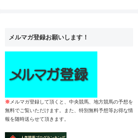
メルマガ登録お願いします！
※
メルマガ登録して頂くと、中央競馬、地方競馬の予想を
無料でご覧いただけます。また、特別無料予想等お得な情
報を随時送らせて頂きます。