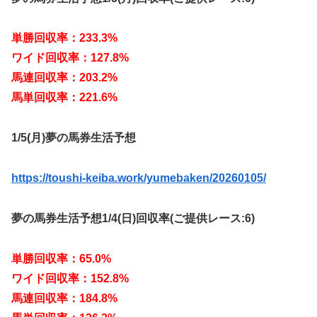
単勝回収率：233.3%
ワイド回収率：127.8%
馬連回収率：203.2%
馬単回収率：221.6%
1/5(月)夢の馬券生活予想
https://toushi-keiba.work/yumebaken/20260105/
夢の馬券生活予想1/4(日)回収率(ご提供レース:6)
単勝回収率：65.0%
ワイド回収率：152.8%
馬連回収率：184.8%