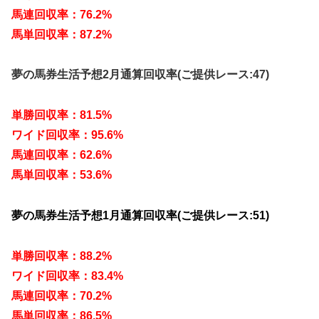
馬連回収率：76.2%
馬単回収率：87.2%
夢の馬券生活予想2月通算回収率(ご提供レース:47)
単勝回収率：81.5%
ワイド回収率：95.6%
馬連回収率：62.6%
馬単回収率：53.6%
夢の馬券生活予想1月通算回収率(ご提供レース:51)
単勝回収率：88.2%
ワイド回収率：83.4%
馬連回収率：70.2%
馬単回収率：86.5%