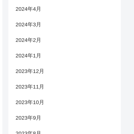
2024年4月
2024年3月
2024年2月
2024年1月
2023年12月
2023年11月
2023年10月
2023年9月
2023年8月