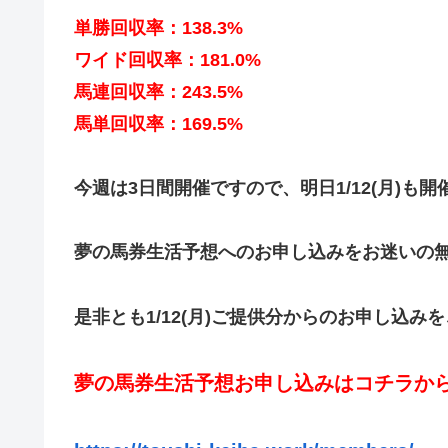
単勝回収率：138.3%
ワイド回収率：181.0%
馬連回収率：243.5%
馬単回収率：169.5%
今週は3日間開催ですので、明日1/12(月)も
夢の馬券生活予想へのお申し込みをお迷いの
是非とも1/12(月)ご提供分からのお申し込み
夢の馬券生活予想お申し込みはコチラか