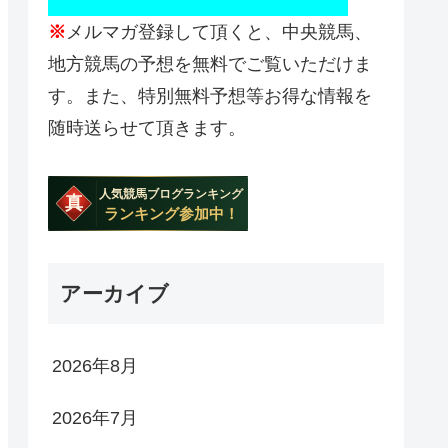
※
メルマガ登録して頂くと、中央競馬、
地方競馬の予想を無料でご覧いただけま
す。また、特別無料予想等お得な情報を
随時送らせて頂きます。
アーカイブ
2026年8月
2026年7月