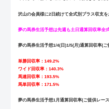
沢山の会員様に2日続けて全式別プラス収支を
夢の馬券生活予想は先週も土日通算回収率全
夢の馬券生活予想1/4(日)1/5(月)通算回収率(ご
単勝回収率：149.2%
ワイド回収率：140.3%
馬連回収率：193.5%
馬単回収率：171.5%
夢の馬券生活予想1月通算回収率(ご提供レース:24