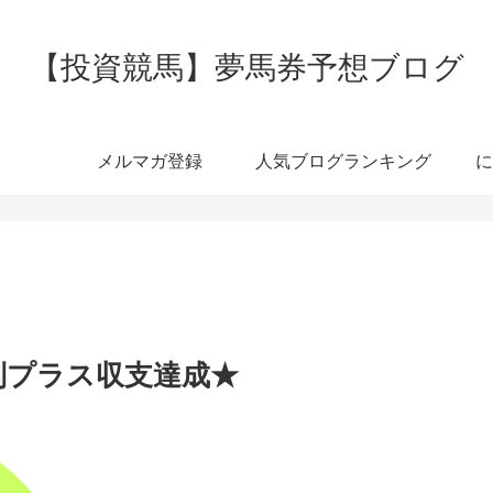
【投資競馬】夢馬券予想ブログ
メルマガ登録
人気ブログランキング
に
式別プラス収支達成★