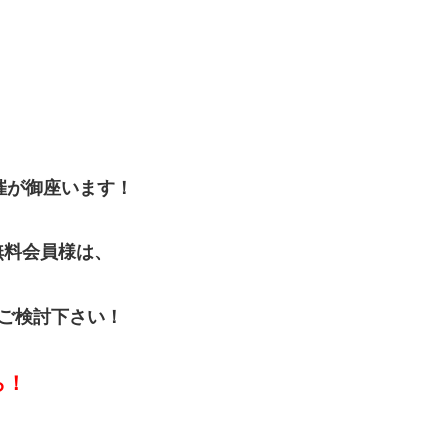
開催が御座います！
無料会員様は、
をご検討下さい！
ら！