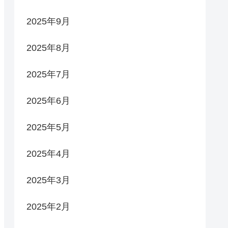
2025年9月
2025年8月
2025年7月
2025年6月
2025年5月
2025年4月
2025年3月
2025年2月