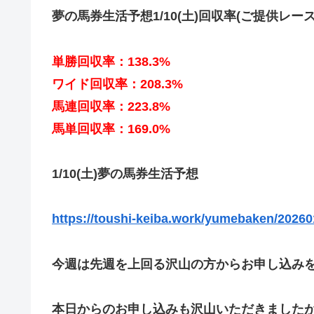
夢の馬券生活予想1/10(土)回収率(ご提供レース:
単勝回収率：138.3%
ワイド回収率：208.3%
馬連回収率：223.8%
馬単回収率：169.0%
1/10(土)夢の馬券生活予想
https://toushi-keiba.work/yumebaken/20260
今週は先週を上回る沢山の方からお申し込み
本日からのお申し込みも沢山いただきました