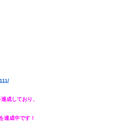
111/
を達成しており、
を達成中です！