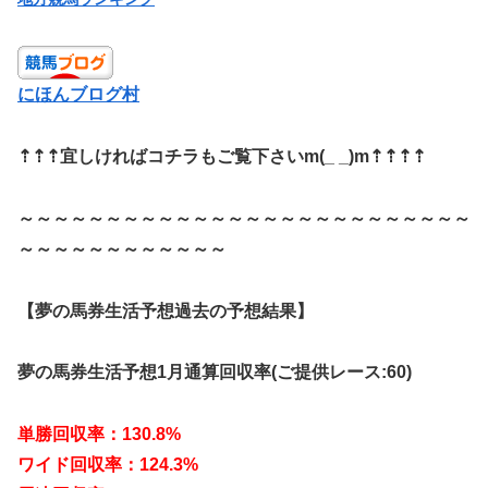
にほんブログ村
⇡⇡⇡宜しければコチラもご覧下さいm(_ _)m⇡⇡⇡⇡
～～～～～～～～～～～～～～～～～～～～～～～～～～
～～～～～～～～～～～～
【夢の馬券生活予想過去の予想結果】
夢の馬券生活予想1月通算回収率(ご提供レース:60)
単勝回収率：130.8%
ワイド回収率：124.3%