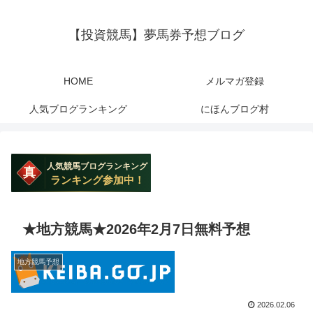
【投資競馬】夢馬券予想ブログ
HOME
メルマガ登録
人気ブログランキング
にほんブログ村
★地方競馬★2026年2月7日無料予想
地方競馬予想
2026.02.06