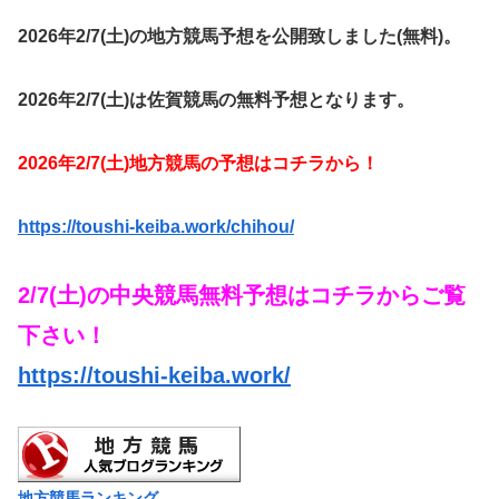
2026年2/7(土)の地方競馬予想を公開致しました(無料)。
2026年2/7(土)は佐賀競馬の無料予想となります。
2026年2/7(土)地方競馬の予想はコチラから！
https://toushi-keiba.work/chihou/
2/7(土)の中央競馬無料予想はコチラからご覧
下さい！
https://toushi-keiba.work/
地方競馬ランキング