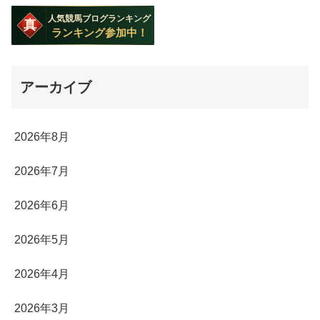
アーカイブ
2026年8月
2026年7月
2026年6月
2026年5月
2026年4月
2026年3月