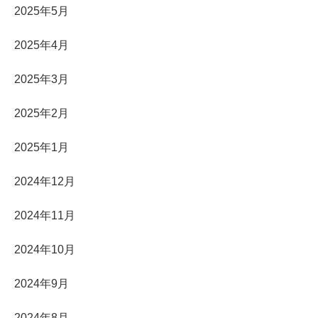
2025年5月
2025年4月
2025年3月
2025年2月
2025年1月
2024年12月
2024年11月
2024年10月
2024年9月
2024年8月