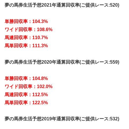
夢の馬券生活予想2021年通算回収率(ご提供レース:520)
単勝回収率：104.3%
ワイド回収率：108.6%
馬連回収率：110.7%
馬単回収率：111.3%
夢の馬券生活予想2020年通算回収率(ご提供レース:559)
単勝回収率：104.8%
ワイド回収率：102.0%
馬連回収率：112.5%
馬単回収率：122.5%
夢の馬券生活予想2019年通算回収率(ご提供レース:532)