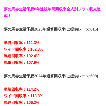
夢の馬券生活予想8年連続年間回収率全式別プラス収支達
成！
夢の馬券生活予想2025年通算回収率(ご提供レース:616)
単勝回収率：111.3%
ワイド回収率：102.3%
馬連回収率：102.4%
馬単回収率：107.9%
夢の馬券生活予想2024年通算回収率(ご提供レース:608)
単勝回収率：114.2%
ワイド回収率：113.3%
馬連回収率：106.2%