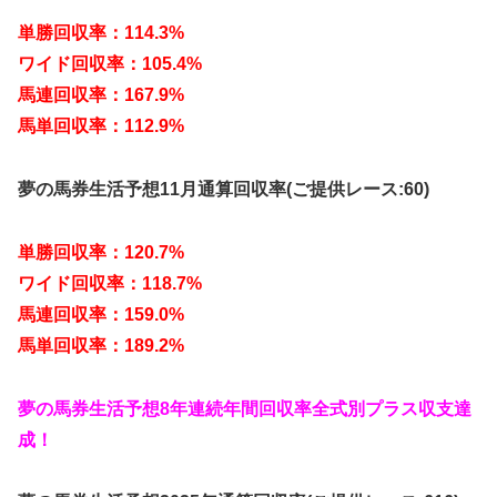
単勝回収率：114.3%
ワイド回収率：105.4%
馬連回収率：167.9%
馬単回収率：112.9%
夢の馬券生活予想11月通算回収率(ご提供レース:60)
単勝回収率：120.7%
ワイド回収率：118.7%
馬連回収率：159.0%
馬単回収率：189.2%
夢の馬券生活予想8年連続年間回収率全式別プラス収支達
成！