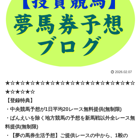
2026.02.07
★☆★☆★☆★☆★☆★☆★☆★☆★☆★☆★☆★☆★☆
★☆★☆★☆
【登録特典】
・中央競馬予想が1日平均20レース無料提供(無制限)
・ばんえいを除く地方競馬の予想を新馬戦以外全レース無
料提供(無制限)
・【夢の馬券生活予想】ご提供レースの中から、1鞍の