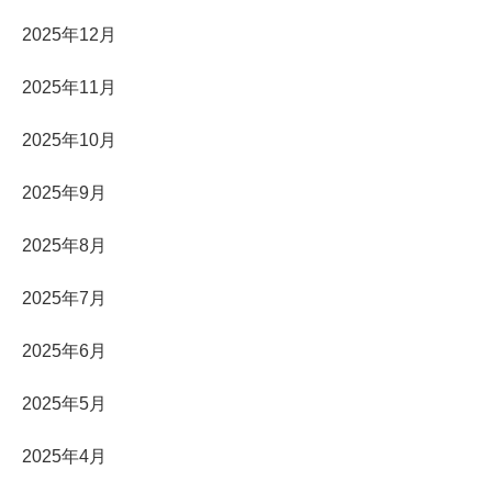
2025年12月
2025年11月
2025年10月
2025年9月
2025年8月
2025年7月
2025年6月
2025年5月
2025年4月