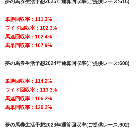
夢の馬券生活予想2025年通算回収率(ご提供レース:616)
単勝回収率：111.3%
ワイド回収率：102.3%
馬連回収率：102.4%
馬単回収率：107.9%
夢の馬券生活予想2024年通算回収率(ご提供レース:608)
単勝回収率：114.2%
ワイド回収率：113.3%
馬連回収率：106.2%
馬単回収率：120.2%
夢の馬券生活予想2023年通算回収率(ご提供レース:602)