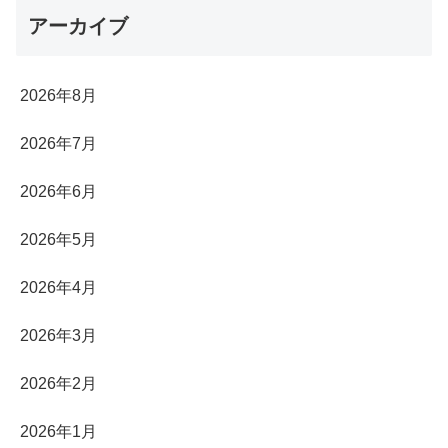
アーカイブ
2026年8月
2026年7月
2026年6月
2026年5月
2026年4月
2026年3月
2026年2月
2026年1月