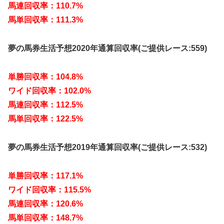
馬連回収率：110.7%
馬単回収率：111.3%
夢の馬券生活予想2020年通算回収率(ご提供レース:559)
単勝回収率：104.8%
ワイド回収率：102.0%
馬連回収率：112.5%
馬単回収率：122.5%
夢の馬券生活予想2019年通算回収率(ご提供レース:532)
単勝回収率：117.1%
ワイド回収率：115.5%
馬連回収率：120.6%
馬単回収率：148.7%