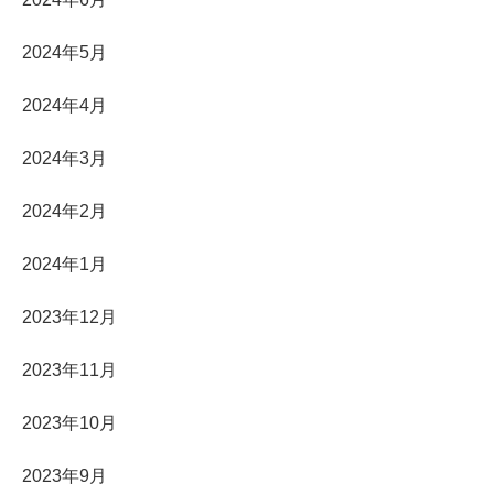
2024年5月
2024年4月
2024年3月
2024年2月
2024年1月
2023年12月
2023年11月
2023年10月
2023年9月