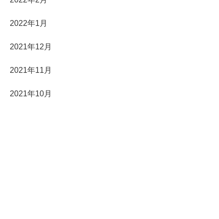
2022年1月
2021年12月
2021年11月
2021年10月