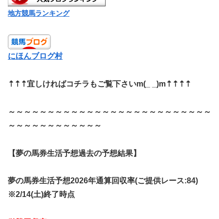
地方競馬ランキング
にほんブログ村
⇡⇡⇡宜しければコチラもご覧下さいm(_ _)m⇡⇡⇡⇡
～～～～～～～～～～～～～～～～～～～～～～～～～～
～～～～～～～～～～～～
【夢の馬券生活予想過去の予想結果】
夢の馬券生活予想2026年通算回収率(ご提供レース:84)
※2/14(土)終了時点