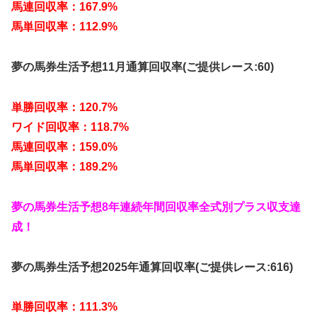
馬連回収率：167.9%
馬単回収率：112.9%
夢の馬券生活予想11月通算回収率(ご提供レース:60)
単勝回収率：120.7%
ワイド回収率：118.7%
馬連回収率：159.0%
馬単回収率：189.2%
夢の馬券生活予想8年連続年間回収率全式別プラス収支達
成！
夢の馬券生活予想2025年通算回収率(ご提供レース:616)
単勝回収率：111.3%