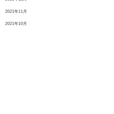
2021年11月
2021年10月