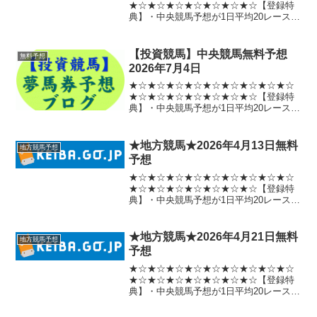
★☆★☆★☆★☆★☆★☆★☆【登録特
典】・中央競馬予想が1日平均20レース無
料提供(無制限)・ばんえいを除く地方競馬
の予想を新馬戦以外全レース無料提供(無
制限)・【夢の馬券生活予想】ご提供レー
【投資競馬】中央競馬無料予想
無料予想
スの中から、...
2026年7月4日
★☆★☆★☆★☆★☆★☆★☆★☆★☆
★☆★☆★☆★☆★☆★☆★☆【登録特
典】・中央競馬予想が1日平均20レース無
料提供(無制限)・ばんえいを除く地方競馬
の予想を新馬戦以外全レース無料提供(無
制限)・【夢の馬券生活予想】ご提供レー
★地方競馬★2026年4月13日無料
地方競馬予想
スの中から、...
予想
★☆★☆★☆★☆★☆★☆★☆★☆★☆
★☆★☆★☆★☆★☆★☆★☆【登録特
典】・中央競馬予想が1日平均20レース無
料提供(無制限)・ばんえいを除く地方競馬
の予想を新馬戦以外全レース無料提供(無
制限)・【夢の馬券生活予想】ご提供レー
★地方競馬★2026年4月21日無料
地方競馬予想
スの中から、...
予想
★☆★☆★☆★☆★☆★☆★☆★☆★☆
★☆★☆★☆★☆★☆★☆★☆【登録特
典】・中央競馬予想が1日平均20レース無
料提供(無制限)・ばんえいを除く地方競馬
の予想を新馬戦以外全レース無料提供(無