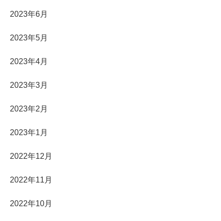
2023年6月
2023年5月
2023年4月
2023年3月
2023年2月
2023年1月
2022年12月
2022年11月
2022年10月