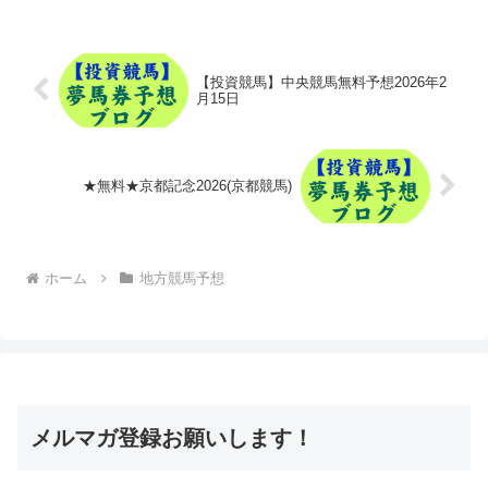
制限)・【夢の馬券生活予想】ご提供レー
スの中から、...
【投資競馬】中央競馬無料予想2026年2
月15日
★無料★京都記念2026(京都競馬)
ホーム
地方競馬予想
メルマガ登録お願いします！