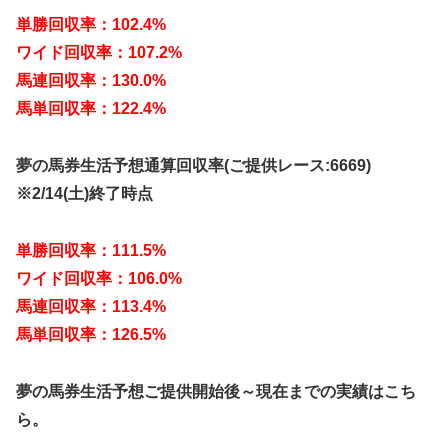
単勝回収率：102.4%
ワイド回収率：107.2%
馬連回収率：130.0%
馬単回収率：122.4%
夢の馬券生活予想通算回収率(ご提供レース:6669)
※2/14(土)終了時点
単勝回収率：111.5%
ワイド回収率：106.0%
馬連回収率：113.4%
馬単回収率：126.5%
夢の馬券生活予想ご提供開始後～現在までの実績はこち
ら。