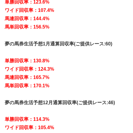
単勝回収率：123.6%
ワイド回収率：107.4%
馬連回収率：144.4%
馬単回収率：156.5%
夢の馬券生活予想1月通算回収率(ご提供レース:60)
単勝回収率：130.8%
ワイド回収率：124.3%
馬連回収率：165.7%
馬単回収率：170.1%
夢の馬券生活予想12月通算回収率(ご提供レース:46)
単勝回収率：114.3%
ワイド回収率：105.4%