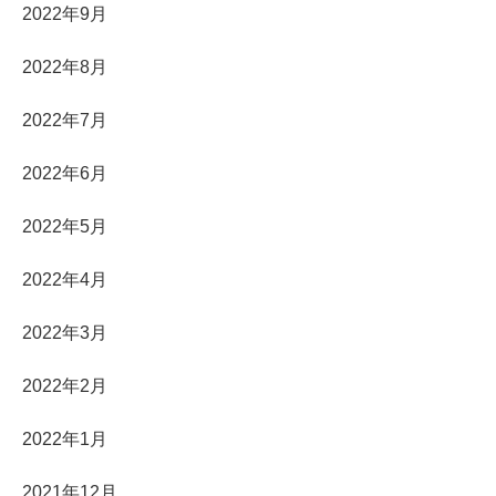
2022年9月
2022年8月
2022年7月
2022年6月
2022年5月
2022年4月
2022年3月
2022年2月
2022年1月
2021年12月