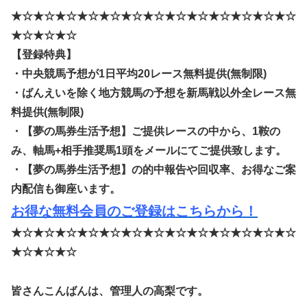
★☆★☆★☆★☆★☆★☆★☆★☆★☆★☆★☆★☆★☆
★☆★☆★☆
【登録特典】
・中央競馬予想が1日平均20レース無料提供(無制限)
・ばんえいを除く地方競馬の予想を新馬戦以外全レース無
料提供(無制限)
・【夢の馬券生活予想】ご提供レースの中から、1鞍の
み、軸馬+相手推奨馬1頭をメールにてご提供致します。
・【夢の馬券生活予想】の的中報告や回収率、お得なご案
内配信も御座います。
お得な無料会員のご登録はこちらから！
★☆★☆★☆★☆★☆★☆★☆★☆★☆★☆★☆★☆★☆
★☆★☆★☆
皆さんこんばんは、管理人の高梨です。