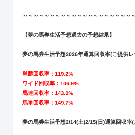
～～～～～～～～～～～～～～～～～～～～
【夢の馬券生活予想過去の予想結果】
夢の馬券生活予想2026年通算回収率(ご提供レース:
単勝回収率：119.2%
ワイド回収率：106.9%
馬連回収率：143.0%
馬単回収率：149.7%
夢の馬券生活予想2/14(土)2/15(日)通算回収率