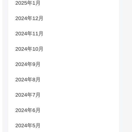
2025年1月
2024年12月
2024年11月
2024年10月
2024年9月
2024年8月
2024年7月
2024年6月
2024年5月