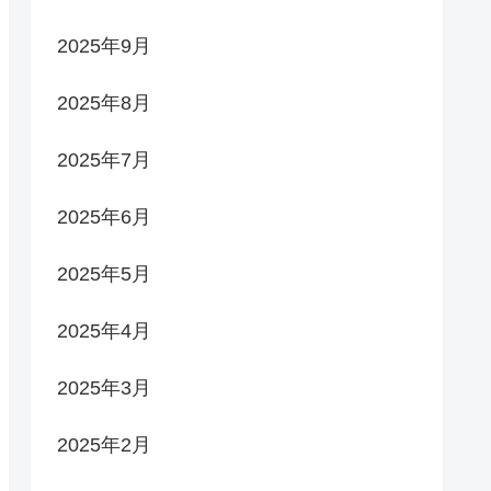
2025年9月
2025年8月
2025年7月
2025年6月
2025年5月
2025年4月
2025年3月
2025年2月