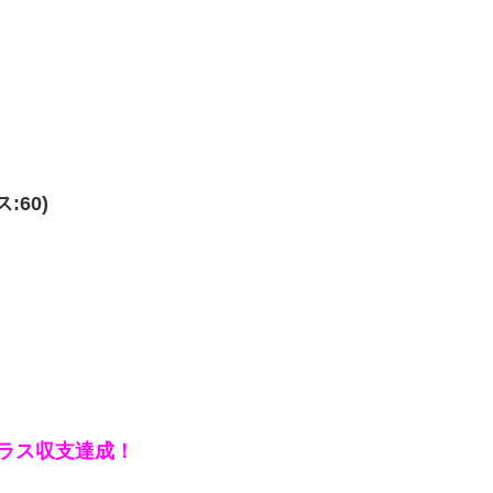
60)
ラス収支達成！