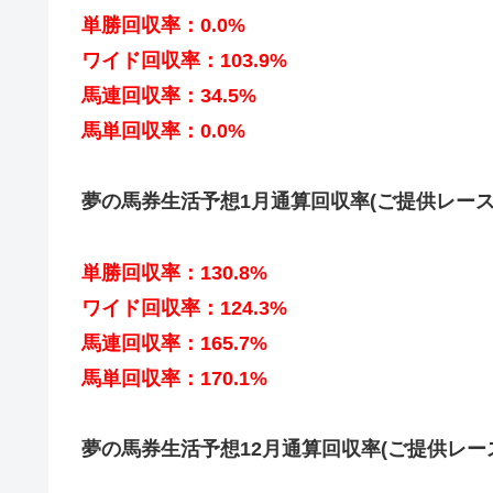
単勝回収率：0.0%
ワイド回収率：103.9%
馬連回収率：34.5%
馬単回収率：0.0%
夢の馬券生活予想1月通算回収率(ご提供レース:
単勝回収率：130.8%
ワイド回収率：124.3%
馬連回収率：165.7%
馬単回収率：170.1%
夢の馬券生活予想12月通算回収率(ご提供レース: