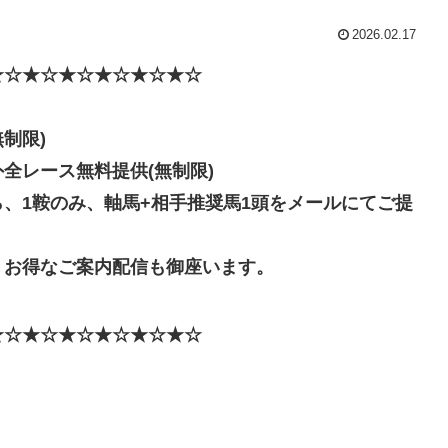
2026.02.17
★☆★☆★☆★☆★☆★☆
制限)
全レース無料提供(無制限)
、1鞍のみ、軸馬+相手推奨馬1頭をメールにてご提
、お得なご案内配信も御座います。
★☆★☆★☆★☆★☆★☆