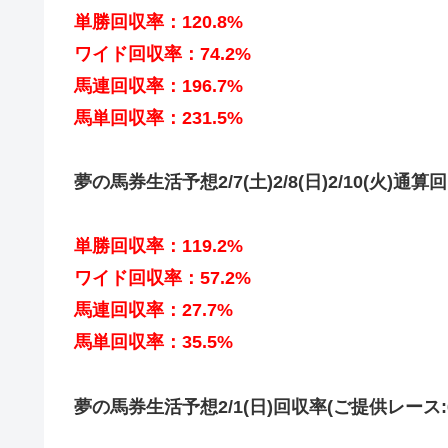
単勝回収率：120.8%
ワイド回収率：74.2%
馬連回収率：196.7%
馬単回収率：231.5%
夢の馬券生活予想2/7(土)2/8(日)2/10(火)通
単勝回収率：119.2%
ワイド回収率：57.2%
馬連回収率：27.7%
馬単回収率：35.5%
夢の馬券生活予想2/1(日)回収率(ご提供レース: