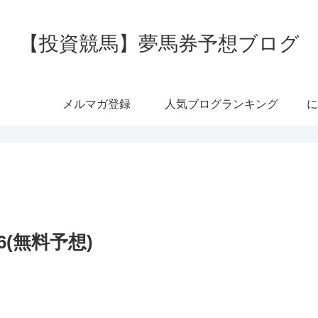
【投資競馬】夢馬券予想ブログ
メルマガ登録
人気ブログランキング
に
6(無料予想)