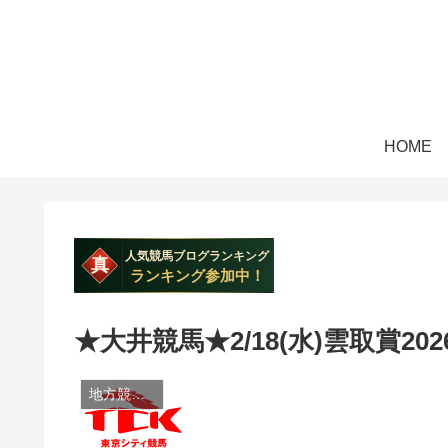
HOME
★大井競馬★2/18(水)雲取賞202
地方競馬予想