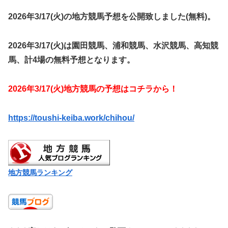
2026年3/17(火)の地方競馬予想を公開致しました(無料)。
2026年3/17(火)は園田競馬、浦和競馬、水沢競馬、高知競
馬、計4場の無料予想となります。
2026年3/17(火)地方競馬の予想はコチラから！
https://toushi-keiba.work/chihou/
地方競馬ランキング