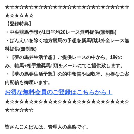
★☆★☆★☆★☆★☆★☆★☆★☆★☆★☆★☆★☆★☆
★☆★☆★☆
【登録特典】
・中央競馬予想が1日平均20レース無料提供(無制限)
・ばんえいを除く地方競馬の予想を新馬戦以外全レース無
料提供(無制限)
・【夢の馬券生活予想】ご提供レースの中から、1鞍の
み、軸馬+相手推奨馬1頭をメールにてご提供致します。
・【夢の馬券生活予想】の的中報告や回収率、お得なご案
内配信も御座います。
お得な無料会員のご登録はこちらから！
★☆★☆★☆★☆★☆★☆★☆★☆★☆★☆★☆★☆★☆
★☆★☆★☆
皆さんこんばんは、管理人の高梨です。