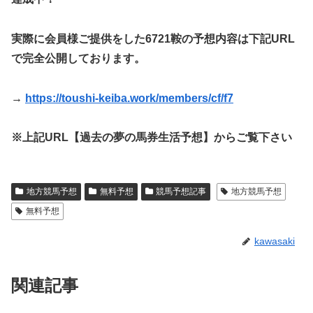
実際に会員様ご提供をした6721鞍の予想内容は下記URL
で完全公開しております。
→
https://toushi-keiba.work/members/cf/f7
※上記URL【過去の夢の馬券生活予想】からご覧下さい
地方競馬予想
無料予想
競馬予想記事
地方競馬予想
無料予想
kawasaki
関連記事