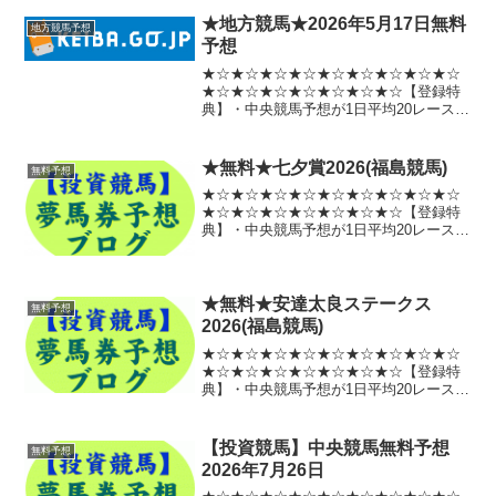
★地方競馬★2026年5月17日無料
地方競馬予想
予想
★☆★☆★☆★☆★☆★☆★☆★☆★☆
★☆★☆★☆★☆★☆★☆★☆【登録特
典】・中央競馬予想が1日平均20レース無
料提供(無制限)・ばんえいを除く地方競馬
の予想を新馬戦以外全レース無料提供(無
制限)・【夢の馬券生活予想】ご提供レー
★無料★七夕賞2026(福島競馬)
無料予想
スの中から、...
★☆★☆★☆★☆★☆★☆★☆★☆★☆
★☆★☆★☆★☆★☆★☆★☆【登録特
典】・中央競馬予想が1日平均20レース無
料提供(無制限)・ばんえいを除く地方競馬
の予想を新馬戦以外全レース無料提供(無
制限)・【夢の馬券生活予想】ご提供レー
スの中から、...
★無料★安達太良ステークス
無料予想
2026(福島競馬)
★☆★☆★☆★☆★☆★☆★☆★☆★☆
★☆★☆★☆★☆★☆★☆★☆【登録特
典】・中央競馬予想が1日平均20レース無
料提供(無制限)・ばんえいを除く地方競馬
の予想を新馬戦以外全レース無料提供(無
制限)・【夢の馬券生活予想】ご提供レー
【投資競馬】中央競馬無料予想
無料予想
スの中から、...
2026年7月26日