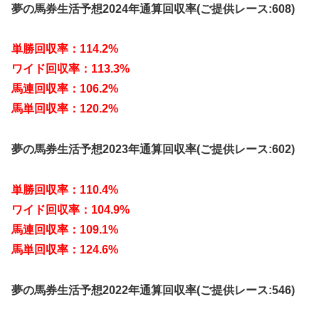
夢の馬券生活予想2024年通算回収率(ご提供レース:608)
単勝回収率：114.2%
ワイド回収率：113.3%
馬連回収率：106.2%
馬単回収率：120.2%
夢の馬券生活予想2023年通算回収率(ご提供レース:602)
単勝回収率：110.4%
ワイド回収率：104.9%
馬連回収率：109.1%
馬単回収率：124.6%
夢の馬券生活予想2022年通算回収率(ご提供レース:546)