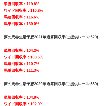
単勝回収率：119.8%
ワイド回収率：110.8%
馬連回収率：116.6%
馬単回収率：139.0%
夢の馬券生活予想2021年通算回収率(ご提供レース:520)
単勝回収率：104.3%
ワイド回収率：108.6%
馬連回収率：110.7%
馬単回収率：111.3%
夢の馬券生活予想2020年通算回収率(ご提供レース:559)
単勝回収率：104.8%
ワイド回収率：102.0%