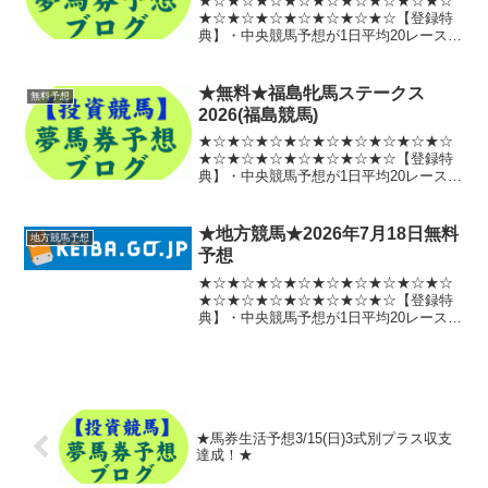
★☆★☆★☆★☆★☆★☆★☆★☆★☆
★☆★☆★☆★☆★☆★☆★☆【登録特
典】・中央競馬予想が1日平均20レース無
料提供(無制限)・ばんえいを除く地方競馬
の予想を新馬戦以外全レース無料提供(無
制限)・【夢の馬券生活予想】ご提供レー
★無料★福島牝馬ステークス
無料予想
スの中から、...
2026(福島競馬)
★☆★☆★☆★☆★☆★☆★☆★☆★☆
★☆★☆★☆★☆★☆★☆★☆【登録特
典】・中央競馬予想が1日平均20レース無
料提供(無制限)・ばんえいを除く地方競馬
の予想を新馬戦以外全レース無料提供(無
制限)・【夢の馬券生活予想】ご提供レー
★地方競馬★2026年7月18日無料
地方競馬予想
スの中から、...
予想
★☆★☆★☆★☆★☆★☆★☆★☆★☆
★☆★☆★☆★☆★☆★☆★☆【登録特
典】・中央競馬予想が1日平均20レース無
料提供(無制限)・ばんえいを除く地方競馬
の予想を新馬戦以外全レース無料提供(無
制限)・【夢の馬券生活予想】ご提供レー
スの中から、...
★馬券生活予想3/15(日)3式別プラス収支
達成！★