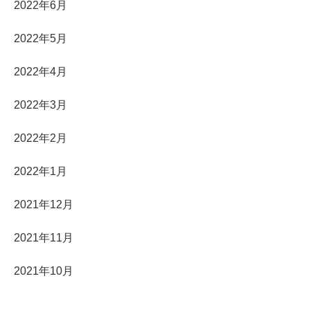
2022年6月
2022年5月
2022年4月
2022年3月
2022年2月
2022年1月
2021年12月
2021年11月
2021年10月