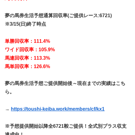
夢の馬券生活予想通算回収率(ご提供レース:6721)
※3/15(日)終了時点
単勝回収率：111.4%
ワイド回収率：105.9%
馬連回収率：113.3%
馬単回収率：126.6%
夢の馬券生活予想ご提供開始後～現在までの実績はこち
ら。
→
https://toushi-keiba.work/members/cf/kx1
※予想提供開始以降全6721鞍ご提供！全式別プラス収支
達成中！