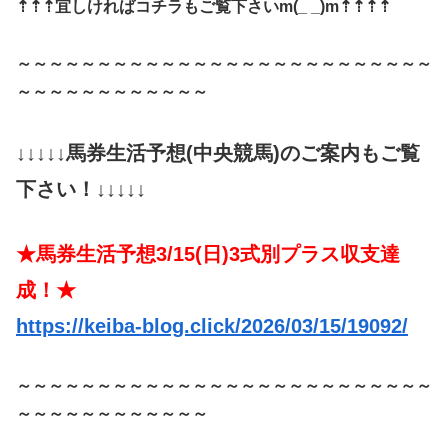
⇡⇡⇡宜しければコチラもご覧下さいm(_ _)m⇡⇡⇡⇡
～～～～～～～～～～～～～～～～～～～～～～～～～～
～～～～～～～～～～～～
↓↓↓↓↓馬券生活予想(中央競馬)のご案内もご覧
下さい！↓↓↓↓↓
★馬券生活予想3/15(日)3式別プラス収支達
成！★
https://keiba-blog.click/2026/03/15/19092/
～～～～～～～～～～～～～～～～～～～～～～～～～～
～～～～～～～～～～～～