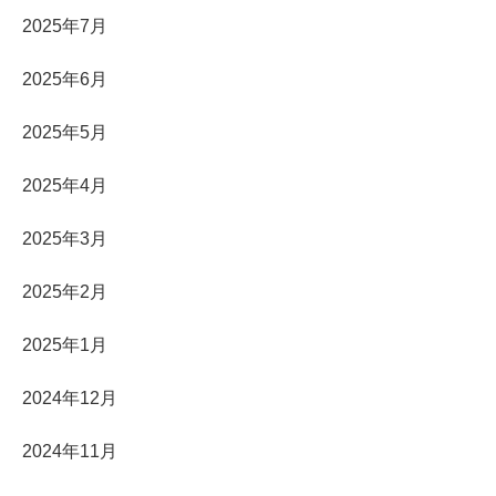
2025年7月
2025年6月
2025年5月
2025年4月
2025年3月
2025年2月
2025年1月
2024年12月
2024年11月