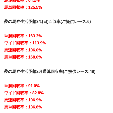
馬連回収率：64.2%
馬単回収率：125.5%
夢の馬券生活予想3/1(日)回収率(ご提供レース:6)
単勝回収率：163.3%
ワイド回収率：113.9%
馬連回収率：106.0%
馬単回収率：168.0%
夢の馬券生活予想2月通算回収率(ご提供レース:48)
単勝回収率：91.0%
ワイド回収率：82.8%
馬連回収率：106.9%
馬単回収率：136.8%