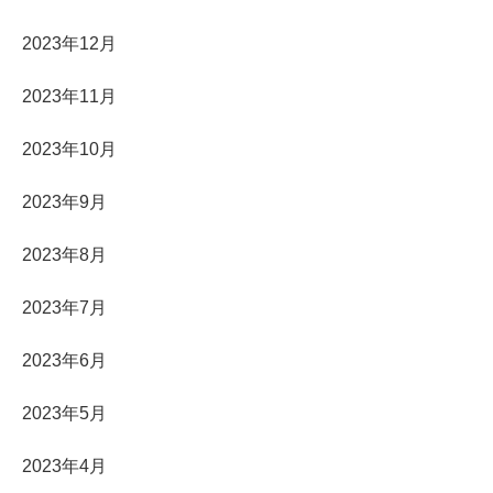
2023年12月
2023年11月
2023年10月
2023年9月
2023年8月
2023年7月
2023年6月
2023年5月
2023年4月