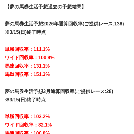
【夢の馬券生活予想過去の予想結果】
夢の馬券生活予想2026年通算回収率(ご提供レース:136)
※3/15(日)終了時点
単勝回収率：111.1%
ワイド回収率：100.9%
馬連回収率：131.1%
馬単回収率：151.3%
夢の馬券生活予想3月通算回収率(ご提供レース:28)
※3/15(日)終了時点
単勝回収率：103.2%
ワイド回収率：82.1%
馬連回収率：100.8%