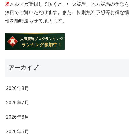
※
メルマガ登録して頂くと、中央競馬、地方競馬の予想を
無料でご覧いただけます。また、特別無料予想等お得な情
報を随時送らせて頂きます。
アーカイブ
2026年8月
2026年7月
2026年6月
2026年5月