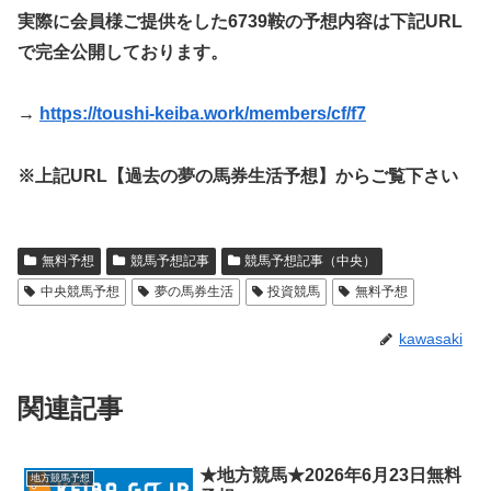
実際に会員様ご提供をした6739鞍の予想内容は下記URL
で完全公開しております。
→
https://toushi-keiba.work/members/cf/f7
※上記URL【過去の夢の馬券生活予想】からご覧下さい
無料予想
競馬予想記事
競馬予想記事（中央）
中央競馬予想
夢の馬券生活
投資競馬
無料予想
kawasaki
関連記事
★地方競馬★2026年6月23日無料
地方競馬予想