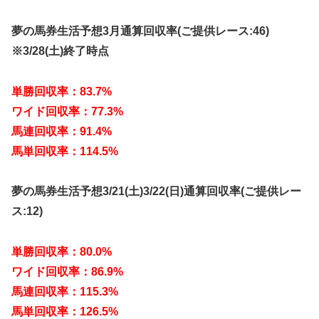
夢の馬券生活予想3月通算回収率(ご提供レース:46)
※3/28(土)終了時点
単勝回収率：83.7%
ワイド回収率：77.3%
馬連回収率：91.4%
馬単回収率：114.5%
夢の馬券生活予想3/21(土)3/22(日)通算回収率(ご提供レー
ス:12)
単勝回収率：80.0%
ワイド回収率：86.9%
馬連回収率：115.3%
馬単回収率：126.5%