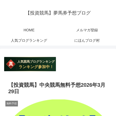
【投資競馬】夢馬券予想ブログ
HOME
メルマガ登録
人気ブログランキング
にほんブログ村
【投資競馬】中央競馬無料予想2026年3月
29日
無料予想