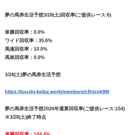
夢の馬券生活予想3/28(土)回収率(ご提供レース:6)
単勝回収率：0.0%
ワイド回収率：35.6%
馬連回収率：10.0%
馬単回収率：0.0%
3/28(土)夢の馬券生活予想
https://toushi-keiba.work/members/cf/rerok96t
夢の馬券生活予想2026年通算回収率(ご提供レース:154)
※3/28(土)終了時点
単勝回収率：104.4%