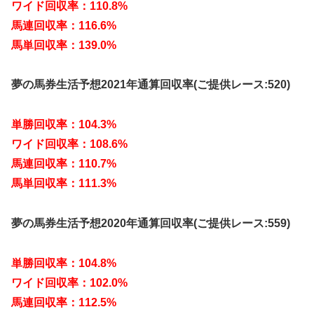
ワイド回収率：110.8%
馬連回収率：116.6%
馬単回収率：139.0%
夢の馬券生活予想2021年通算回収率(ご提供レース:520)
単勝回収率：104.3%
ワイド回収率：108.6%
馬連回収率：110.7%
馬単回収率：111.3%
夢の馬券生活予想2020年通算回収率(ご提供レース:559)
単勝回収率：104.8%
ワイド回収率：102.0%
馬連回収率：112.5%