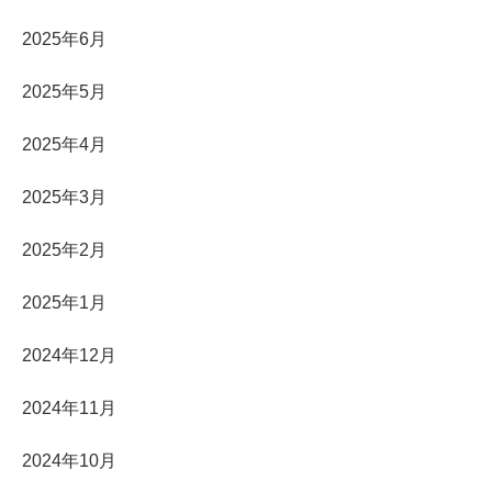
2025年6月
2025年5月
2025年4月
2025年3月
2025年2月
2025年1月
2024年12月
2024年11月
2024年10月