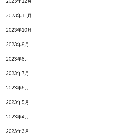
2023年12月
2023年11月
2023年10月
2023年9月
2023年8月
2023年7月
2023年6月
2023年5月
2023年4月
2023年3月