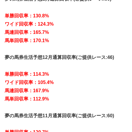
単勝回収率：130.8%
ワイド回収率：124.3%
馬連回収率：165.7%
馬単回収率：170.1%
夢の馬券生活予想12月通算回収率(ご提供レース:46)
単勝回収率：114.3%
ワイド回収率：105.4%
馬連回収率：167.9%
馬単回収率：112.9%
夢の馬券生活予想11月通算回収率(ご提供レース:60)