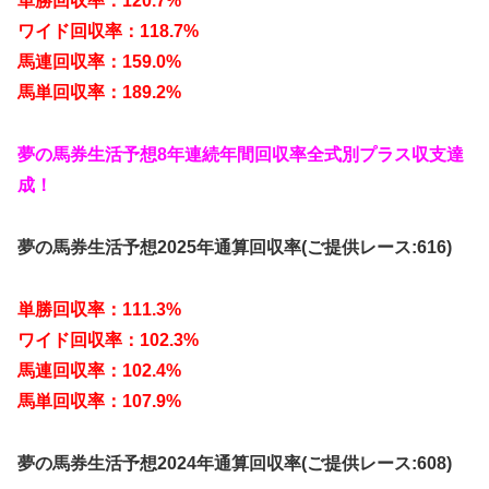
単勝回収率：120.7%
ワイド回収率：118.7%
馬連回収率：159.0%
馬単回収率：189.2%
夢の馬券生活予想8年連続年間回収率全式別プラス収支達
成！
夢の馬券生活予想2025年通算回収率(ご提供レース:616)
単勝回収率：111.3%
ワイド回収率：102.3%
馬連回収率：102.4%
馬単回収率：107.9%
夢の馬券生活予想2024年通算回収率(ご提供レース:608)