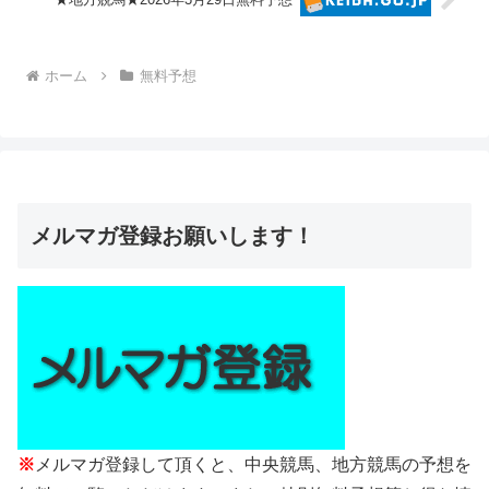
ホーム
無料予想
メルマガ登録お願いします！
※
メルマガ登録して頂くと、中央競馬、地方競馬の予想を