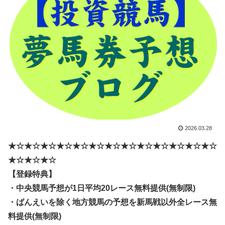
2026.03.28
★☆★☆★☆★☆★☆★☆★☆★☆★☆★☆★☆★☆★☆
★☆★☆★☆
【登録特典】
・中央競馬予想が1日平均20レース無料提供(無制限)
・ばんえいを除く地方競馬の予想を新馬戦以外全レース無
料提供(無制限)