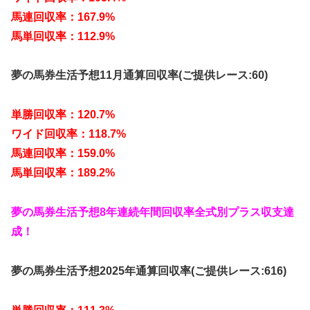
馬連回収率：167.9%
馬単回収率：112.9%
夢の馬券生活予想11月通算回収率(ご提供レース:60)
単勝回収率：120.7%
ワイド回収率：118.7%
馬連回収率：159.0%
馬単回収率：189.2%
夢の馬券生活予想8年連続年間回収率全式別プラス収支達
成！
夢の馬券生活予想2025年通算回収率(ご提供レース:616)