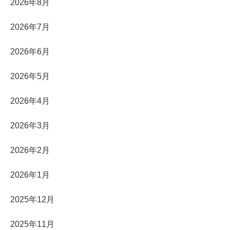
2026年8月
2026年7月
2026年6月
2026年5月
2026年4月
2026年3月
2026年2月
2026年1月
2025年12月
2025年11月