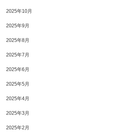
2025年10月
2025年9月
2025年8月
2025年7月
2025年6月
2025年5月
2025年4月
2025年3月
2025年2月