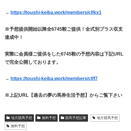
→
https://toushi-keiba.work/members/cf/kx1
※予想提供開始以降全6745鞍ご提供！全式別プラス収支
達成中！
実際に会員様ご提供をした6745鞍の予想内容は下記URL
で完全公開しております。
→
https://toushi-keiba.work/members/cf/f7
※上記URL【過去の夢の馬券生活予想】からご覧下さい
地方競馬予想
無料予想
競馬予想記事
地方競馬予想
無料予想