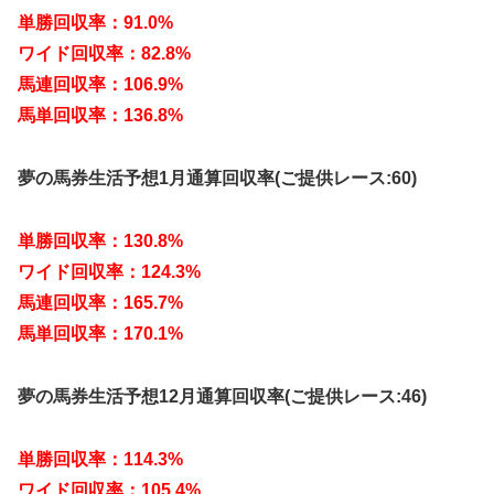
単勝回収率：91.0%
ワイド回収率：82.8%
馬連回収率：106.9%
馬単回収率：136.8%
夢の馬券生活予想1月通算回収率(ご提供レース:60)
単勝回収率：130.8%
ワイド回収率：124.3%
馬連回収率：165.7%
馬単回収率：170.1%
夢の馬券生活予想12月通算回収率(ご提供レース:46)
単勝回収率：114.3%
ワイド回収率：105.4%