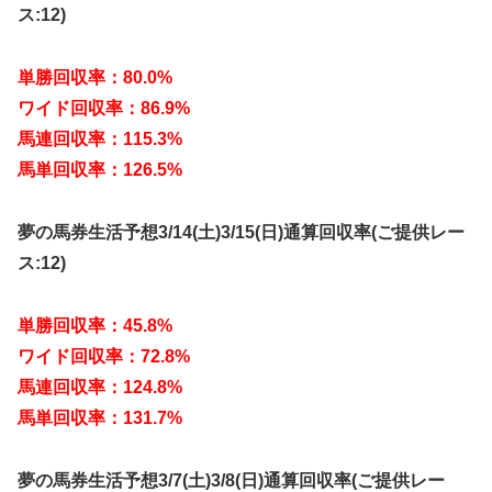
ス:12)
単勝回収率：80.0%
ワイド回収率：86.9%
馬連回収率：115.3%
馬単回収率：126.5%
夢の馬券生活予想3/14(土)3/15(日)通算回収率(ご提供レー
ス:12)
単勝回収率：45.8%
ワイド回収率：72.8%
馬連回収率：124.8%
馬単回収率：131.7%
夢の馬券生活予想3/7(土)3/8(日)通算回収率(ご提供レー