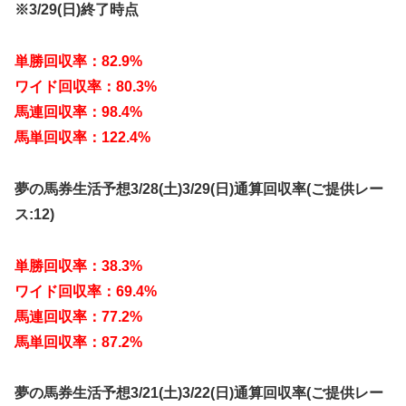
※3/29(日)終了時点
単勝回収率：82.9%
ワイド回収率：80.3%
馬連回収率：98.4%
馬単回収率：122.4%
夢の馬券生活予想3/28(土)3/29(日)通算回収率(ご提供レー
ス:12)
単勝回収率：38.3%
ワイド回収率：69.4%
馬連回収率：77.2%
馬単回収率：87.2%
夢の馬券生活予想3/21(土)3/22(日)通算回収率(ご提供レー