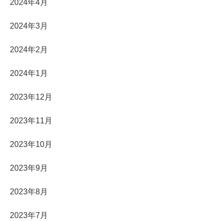
2024年4月
2024年3月
2024年2月
2024年1月
2023年12月
2023年11月
2023年10月
2023年9月
2023年8月
2023年7月