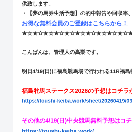
供致します。
・【夢の馬券生活予想】の的中報告や回収率
お得な無料会員のご登録はこちらから！
★☆★☆★☆★☆★☆★☆★☆★☆★☆★☆
こんばんは、管理人の高梨です。
明日4/19(日)に福島競馬場で行われる11R福
福島牝馬ステークス2026の予想はコチラ
https://toushi-keiba.work/sheet/20260419/03
その他の4/19(日)中央競馬無料予想は
https://toushi-keiba.work/