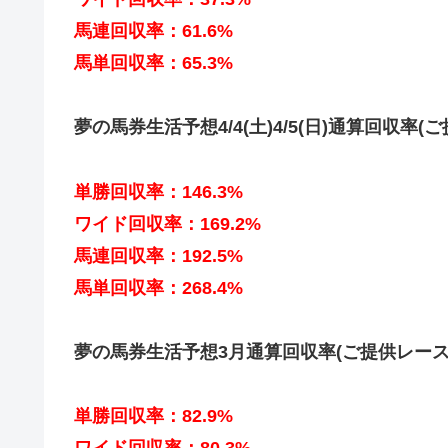
馬連回収率：61.6%
馬単回収率：65.3%
夢の馬券生活予想4/4(土)4/5(日)通算回収率(ご
単勝回収率：146.3%
ワイド回収率：169.2%
馬連回収率：192.5%
馬単回収率：268.4%
夢の馬券生活予想3月通算回収率(ご提供レース:
単勝回収率：82.9%