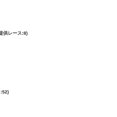
提供レース:8)
52)