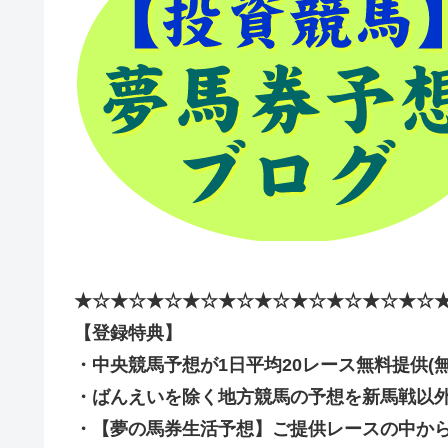
★☆★☆★☆★☆★☆★☆★☆★☆★☆★☆
【登録特典】
・中央競馬予想が1日平均20レース無料提供(無
・ばんえいを除く地方競馬の予想を新馬戦以外
・【夢の馬券生活予想】ご提供レースの中から