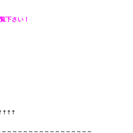
ご覧下さい！
⇡⇡⇡⇡
～～～～～～～～～～～～～～～～～～