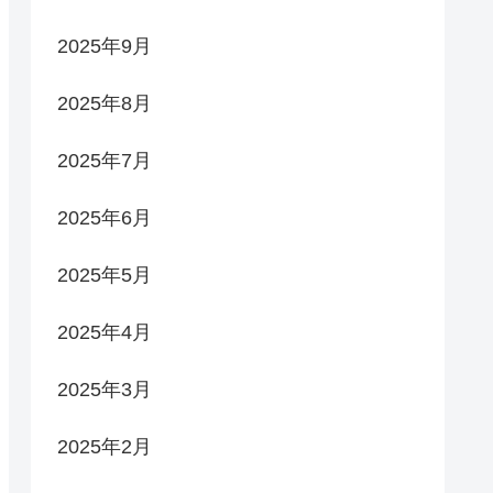
2025年9月
2025年8月
2025年7月
2025年6月
2025年5月
2025年4月
2025年3月
2025年2月