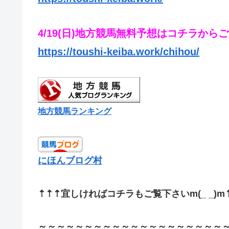
4/19(日)地方競馬無料予想はコチラから
https://toushi-keiba.work/chihou/
地方競馬ランキング
にほんブログ村
⇡⇡⇡宜しければコチラもご覧下さいm(_ _)m
～～～～～～～～～～～～～～～～～～～～