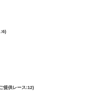
6)
(ご提供レース:12)