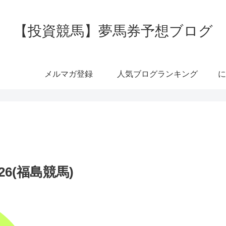
【投資競馬】夢馬券予想ブログ
メルマガ登録
人気ブログランキング
に
6(福島競馬)