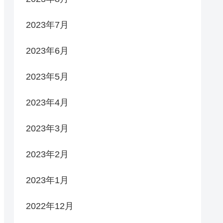
2023年7月
2023年6月
2023年5月
2023年4月
2023年3月
2023年2月
2023年1月
2022年12月