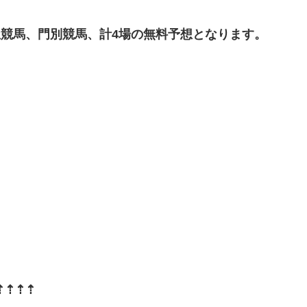
名古屋競馬、門別競馬、計4場の無料予想となります。
！
⇡⇡⇡⇡