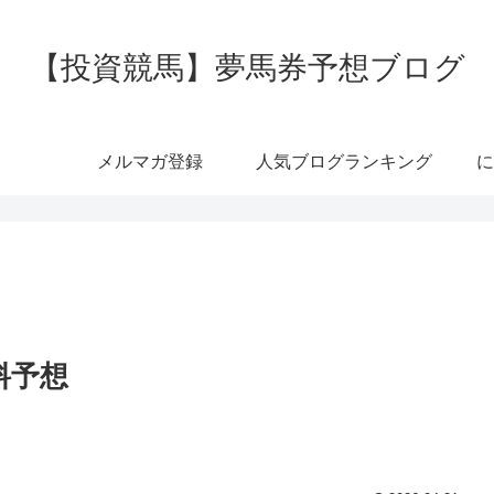
【投資競馬】夢馬券予想ブログ
メルマガ登録
人気ブログランキング
に
料予想