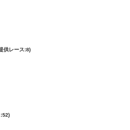
提供レース:8)
52)