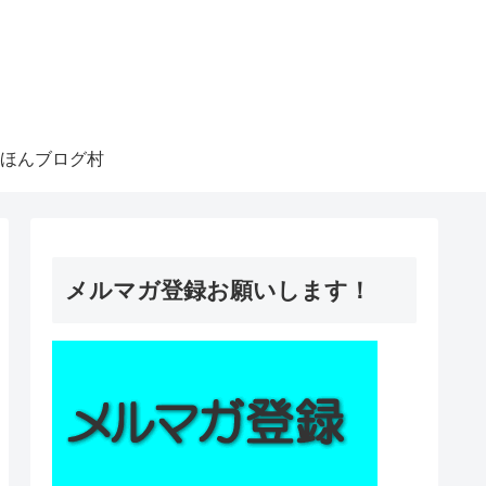
ほんブログ村
メルマガ登録お願いします！