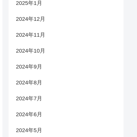
2025年1月
2024年12月
2024年11月
2024年10月
2024年9月
2024年8月
2024年7月
2024年6月
2024年5月