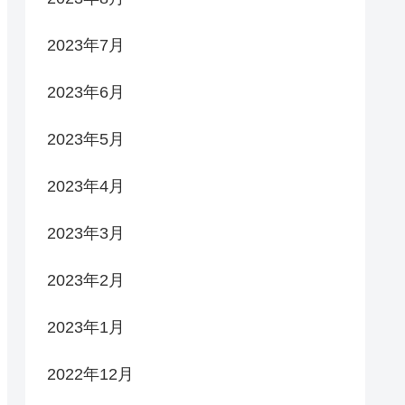
2023年7月
2023年6月
2023年5月
2023年4月
2023年3月
2023年2月
2023年1月
2022年12月