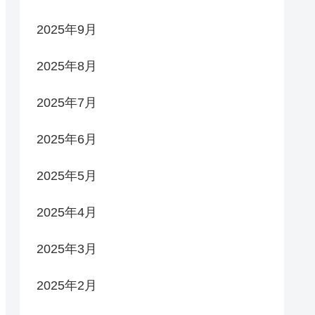
2025年9月
2025年8月
2025年7月
2025年6月
2025年5月
2025年4月
2025年3月
2025年2月