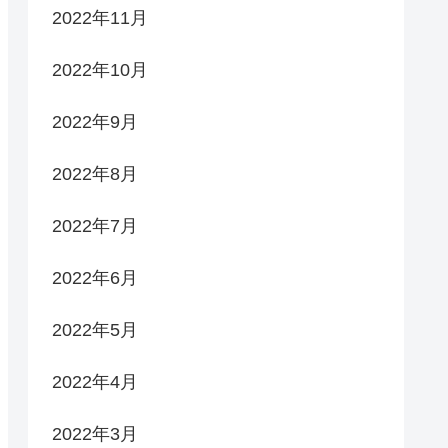
2022年11月
2022年10月
2022年9月
2022年8月
2022年7月
2022年6月
2022年5月
2022年4月
2022年3月