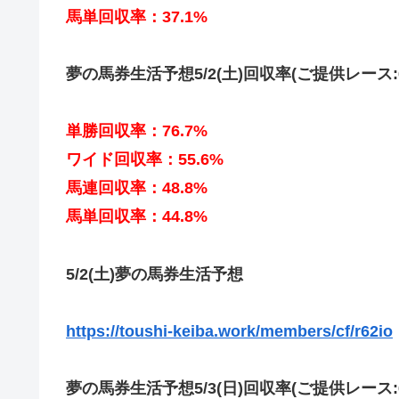
馬単回収率：37.1%
夢の馬券生活予想5/2(土)回収率(ご提供レース:
単勝回収率：76.7%
ワイド回収率：55.6%
馬連回収率：48.8%
馬単回収率：44.8%
5/2(土)夢の馬券生活予想
https://toushi-keiba.work/members/cf/r62io
夢の馬券生活予想5/3(日)回収率(ご提供レース: