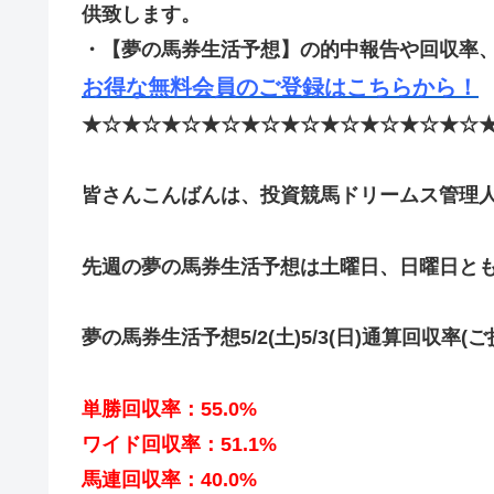
供致します。
・【夢の馬券生活予想】の的中報告や回収率
お得な無料会員のご登録はこちらから！
★☆★☆★☆★☆★☆★☆★☆★☆★☆★☆
皆さんこんばんは、投資競馬ドリームス管理
先週の夢の馬券生活予想は土曜日、日曜日と
夢の馬券生活予想5/2(土)5/3(日)通算回収率(ご
単勝回収率：55.0%
ワイド回収率：51.1%
馬連回収率：40.0%