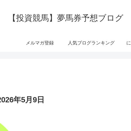
【投資競馬】夢馬券予想ブログ
メルマガ登録
人気ブログランキング
に
26年5月9日