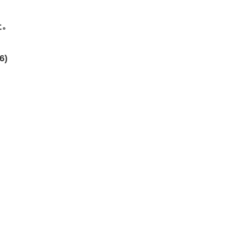
た。
6)