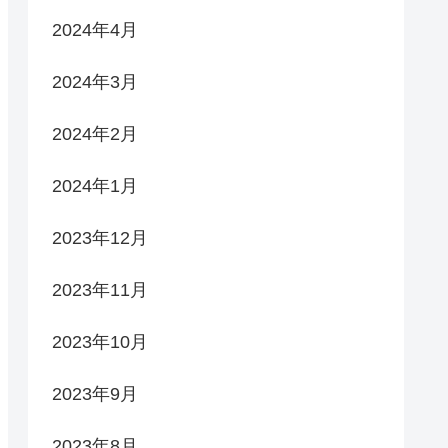
2024年4月
2024年3月
2024年2月
2024年1月
2023年12月
2023年11月
2023年10月
2023年9月
2023年8月