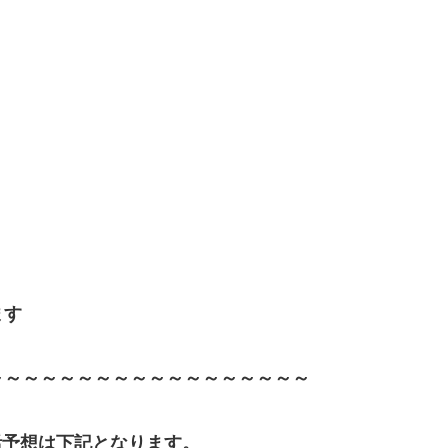
ます
～～～～～～～～～～～～～～～～～～
生活予想は下記となります。