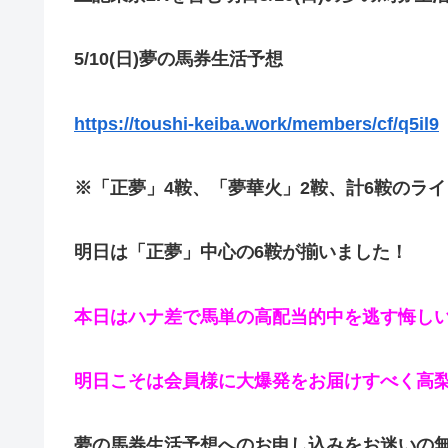
5/10(日)夢の馬券生活予想
https://toushi-keiba.work/members/cf/q5il9
※「正夢」4鞍、「夢華火」2鞍、計6鞍のラ
明日は「正夢」中心の6鞍が揃いました！
本日はハナ差で馬単の高配当的中を逃す悔し
明日こそは会員様に大爆発をお届けすべく高
夢の馬券生活予想へのお申し込みをお迷いの