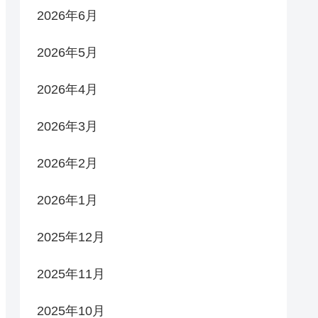
2026年6月
2026年5月
2026年4月
2026年3月
2026年2月
2026年1月
2025年12月
2025年11月
2025年10月