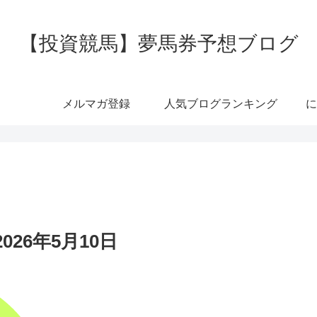
【投資競馬】夢馬券予想ブログ
メルマガ登録
人気ブログランキング
に
26年5月10日