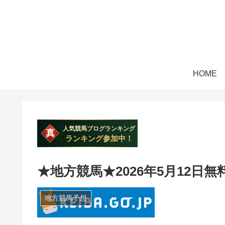
HOME
★地方競馬★2026年5月12日無
地方競馬予想