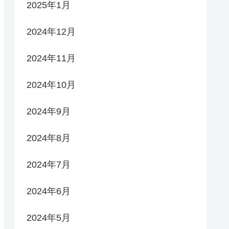
2025年1月
2024年12月
2024年11月
2024年10月
2024年9月
2024年8月
2024年7月
2024年6月
2024年5月