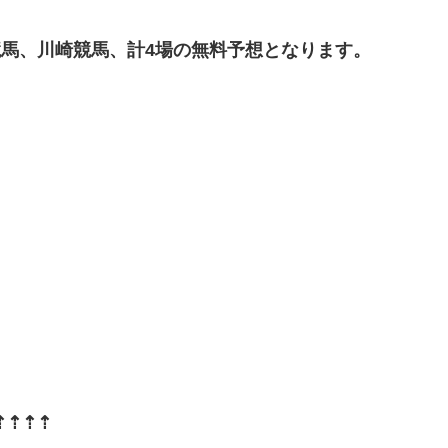
金沢競馬、川崎競馬、計4場の無料予想となります。
！
⇡⇡⇡⇡