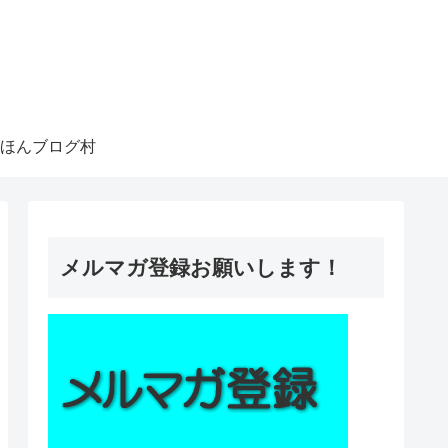
ほんブログ村
メルマガ登録お願いします！