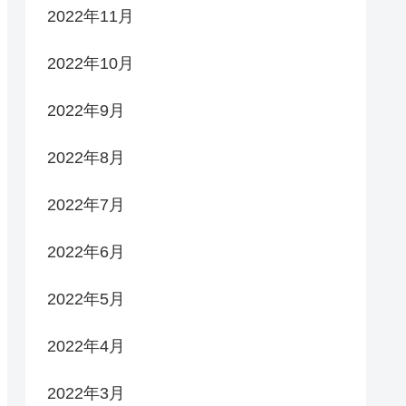
2022年11月
2022年10月
2022年9月
2022年8月
2022年7月
2022年6月
2022年5月
2022年4月
2022年3月