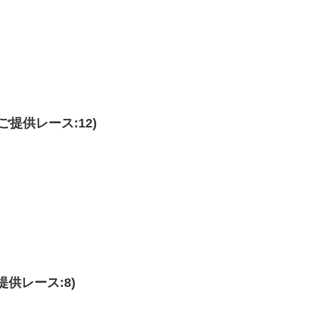
(ご提供レース:12)
提供レース:8)