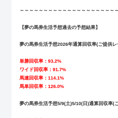
～～～～～～～～～～～～～～～～～～～～
【夢の馬券生活予想過去の予想結果】
夢の馬券生活予想2026年通算回収率(ご提供レース:
単勝回収率：93.2%
ワイド回収率：91.7%
馬連回収率：114.1%
馬単回収率：126.0%
夢の馬券生活予想5/9(土)5/10(日)通算回収率(