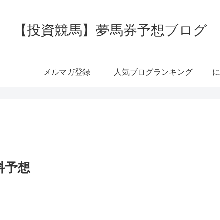
【投資競馬】夢馬券予想ブログ
メルマガ登録
人気ブログランキング
に
料予想