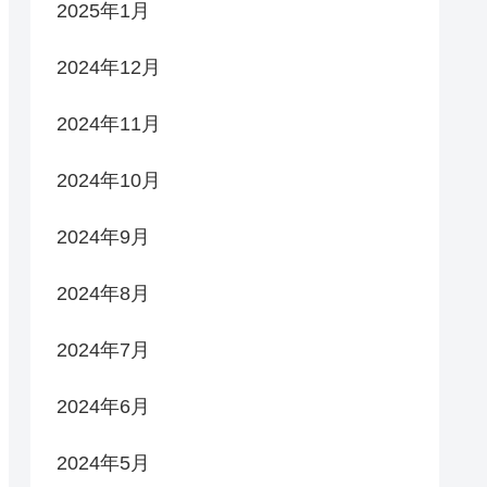
2025年1月
2024年12月
2024年11月
2024年10月
2024年9月
2024年8月
2024年7月
2024年6月
2024年5月