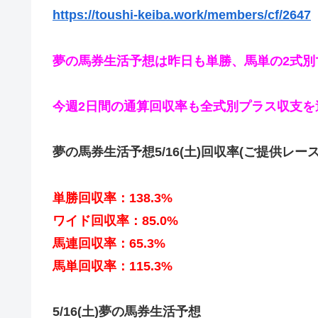
https://toushi-keiba.work/members/cf/2647
夢の馬券生活予想は昨日も単勝、馬単の2式別
今週2日間の通算回収率も全式別プラス収支を
夢の馬券生活予想5/16(土)回収率(ご提供レース:
単勝回収率：138.3%
ワイド回収率：85.0%
馬連回収率：65.3%
馬単回収率：115.3%
5/16(土)夢の馬券生活予想