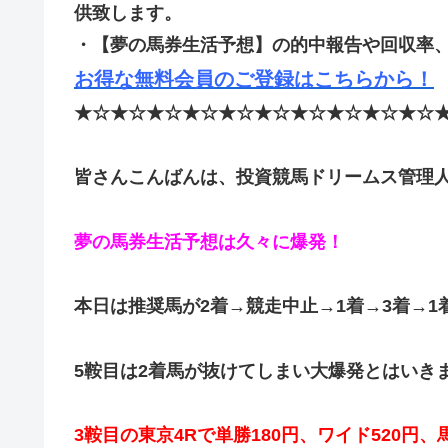
供致します。
・【夢の馬券生活予想】の的中報告や回収率
お得な無料会員のご登録はこちらから！
★☆★☆★☆★☆★☆★☆★☆★☆★☆★☆
皆さんこんばんは、投資競馬ドリームス管理
夢の馬券生活予想は久々に爆発！
本日は推奨馬が2着→競走中止→1着→3着→1
5鞍目は2着馬が抜けてしまい大爆発とはいき
3鞍目の東京4Rで単勝180円、ワイド520円、馬連