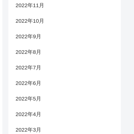
2022年11月
2022年10月
2022年9月
2022年8月
2022年7月
2022年6月
2022年5月
2022年4月
2022年3月