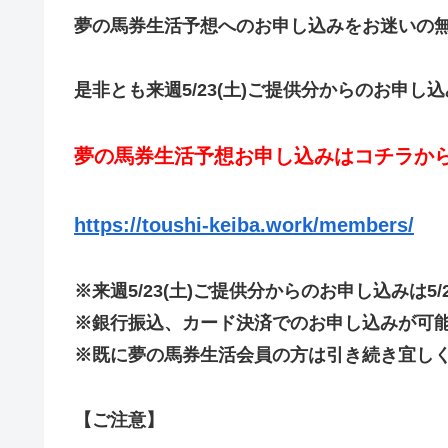
夢の馬券生活予想へのお申し込みをお迷いの
是非とも来週5/23(土)ご提供分からのお申し
夢の馬券生活予想お申し込みはコチラか
https://toushi-keiba.work/members/
※来週5/23(土)ご提供分からのお申し込みは5/
※銀行振込、カード決済でのお申し込みが可
※既に夢の馬券生活会員の方は引き続き宜し
【ご注意】