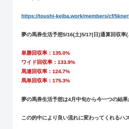
https://toushi-keiba.work/members/cf/5kner
夢の馬券生活予想5/16(土)5/17(日)通算回収率
単勝回収率：135.0%
ワイド回収率：133.9%
馬連回収率：124.7%
馬単回収率：175.3%
夢の馬券生活予想は4月中旬から今一つの結果
この的中により良い流れに変わってくれるハ