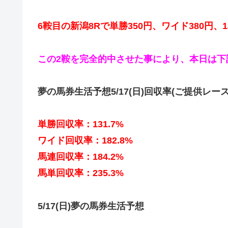
6鞍目の新潟8Rで単勝350円、ワイド380円、1
この2鞍を完全的中させた事により、本日は下
夢の馬券生活予想5/17(日)回収率(ご提供レース:
単勝回収率：131.7%
ワイド回収率：182.8%
馬連回収率：184.2%
馬単回収率：235.3%
5/17(日)夢の馬券生活予想