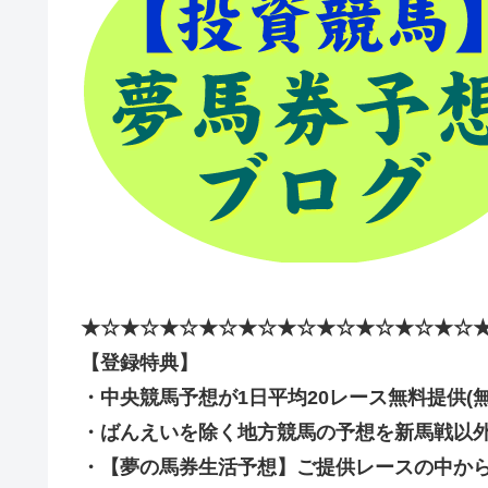
★☆★☆★☆★☆★☆★☆★☆★☆★☆★☆
【登録特典】
・中央競馬予想が1日平均20レース無料提供(無
・ばんえいを除く地方競馬の予想を新馬戦以外
・【夢の馬券生活予想】ご提供レースの中から