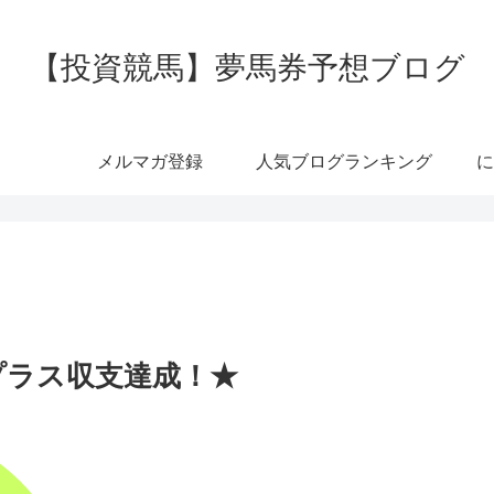
【投資競馬】夢馬券予想ブログ
メルマガ登録
人気ブログランキング
に
別プラス収支達成！★