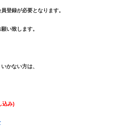
会員登録が必要となります。
お願い致します。
くいかない方は、
し込み)
r