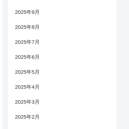
2025年9月
2025年8月
2025年7月
2025年6月
2025年5月
2025年4月
2025年3月
2025年2月