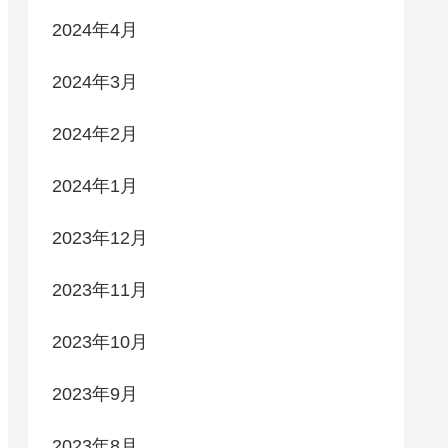
2024年4月
2024年3月
2024年2月
2024年1月
2023年12月
2023年11月
2023年10月
2023年9月
2023年8月