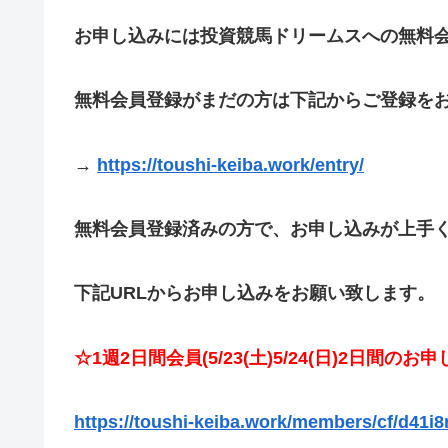
お申し込みには投資競馬ドリームスへの無料
無料会員登録がまだの方は下記からご登録を
→
https://toushi-keiba.work/entry/
無料会員登録済みの方で、お申し込みが上手
下記URLからお申し込みをお願い致します。
☆1週2日間会員(5/23(土)5/24(日)2日間のお申
https://toushi-keiba.work/members/cf/d41i8