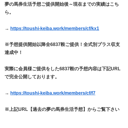
夢の馬券生活予想ご提供開始後～現在までの実績はこち
ら。
→
https://toushi-keiba.work/members/cf/kx1
※予想提供開始以降全6837鞍ご提供！全式別プラス収支
達成中！
実際に会員様ご提供をした6837鞍の予想内容は下記URL
で完全公開しております。
→
https://toushi-keiba.work/members/cf/f7
※上記URL【過去の夢の馬券生活予想】からご覧下さい