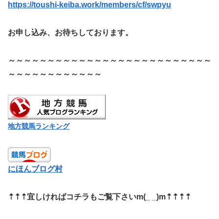
https://toushi-keiba.work/members/cf/swpyu
お申し込み、お待ちしております。
～～～～～～～～～～～～～～～～～～～～～～～～～～
～～～～～～～～～～～～
地方競馬ランキング
にほんブログ村
⇡⇡⇡宜しければコチラもご覧下さいm(_ _)m⇡⇡⇡⇡