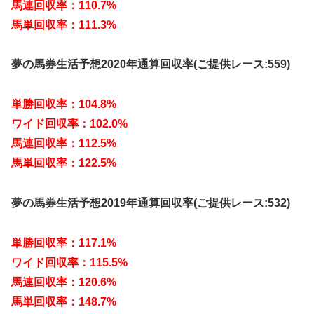
馬連回収率：110.7%
馬単回収率：111.3%
夢の馬券生活予想2020年通算回収率(ご提供レース:559)
単勝回収率：104.8%
ワイド回収率：102.0%
馬連回収率：112.5%
馬単回収率：122.5%
夢の馬券生活予想2019年通算回収率(ご提供レース:532)
単勝回収率：117.1%
ワイド回収率：115.5%
馬連回収率：120.6%
馬単回収率：148.7%