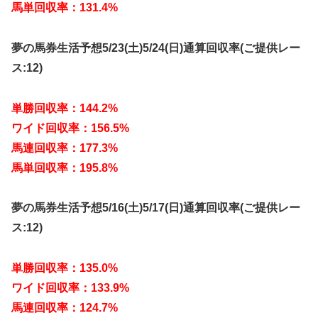
馬単回収率：131.4%
夢の馬券生活予想5/23(土)5/24(日)通算回収率(ご提供レー
ス:12)
単勝回収率：144.2%
ワイド回収率：156.5%
馬連回収率：177.3%
馬単回収率：195.8%
夢の馬券生活予想5/16(土)5/17(日)通算回収率(ご提供レー
ス:12)
単勝回収率：135.0%
ワイド回収率：133.9%
馬連回収率：124.7%