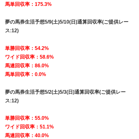
馬単回収率：175.3%
夢の馬券生活予想5/9(土)5/10(日)通算回収率(ご提供レー
ス:12)
単勝回収率：54.2%
ワイド回収率：58.6%
馬連回収率：86.0%
馬単回収率：0.0%
夢の馬券生活予想5/2(土)5/3(日)通算回収率(ご提供レー
ス:12)
単勝回収率：55.0%
ワイド回収率：51.1%
馬連回収率：40.0%