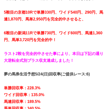
5鞍目の京都10Rで単勝330円、ワイド540円、290円、馬
連1,870円、馬単2,950円を完全的中させると、
6鞍目の新潟11Rで単勝730円、ワイド600円、馬連1,360
円、馬単3,720円を完全的中！
ラスト2鞍を完全的中させた事により、本日は下記の通り
大逆転全式別プラス収支達成しました！
夢の馬券生活予想5/24(日)回収率(ご提供レース:6)
単勝回収率：228.3%
ワイド回収率：135.0%
馬連回収率：189.5%
馬単回収率：340.5%