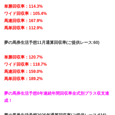
単勝回収率：114.3%
ワイド回収率：105.4%
馬連回収率：167.9%
馬単回収率：112.9%
夢の馬券生活予想11月通算回収率(ご提供レース:60)
単勝回収率：120.7%
ワイド回収率：118.7%
馬連回収率：159.0%
馬単回収率：189.2%
夢の馬券生活予想8年連続年間回収率全式別プラス収支達
成！