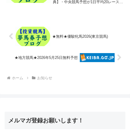
典】・中央競馬予想が1日平均20レース無
料提供(無制限)・ばんえいを除く地方競馬
の予想を新馬戦以外全レース無料提供(無
制限)・【夢の馬券生活予想】ご提供レー
スの中から、...
★無料★優駿牝馬2026(東京競馬)
★地方競馬★2026年5月25日無料予想
ホーム
お知らせ
メルマガ登録お願いします！