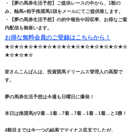
・【夢の馬券生活予想】ご提供レースの中から、1鞍の
み、軸馬+相手推奨馬1頭をメールにてご提供致します。
・【夢の馬券生活予想】の的中報告や回収率、お得なご案
内配信も御座います。
お得な無料会員のご登録はこちらから！
★☆★☆★☆★☆★☆★☆★☆★☆★☆★☆★☆★☆★☆
★☆★☆★☆
皆さんこんばんは、投資競馬ドリームス管理人の高梨で
す。
夢の馬券生活予想は今週も日曜日に爆発！
本日は推奨馬が2着→1着→7着→7着→1着→1着…と3勝！
4鞍目までは今一つの結果でマイナス収支でしたが、