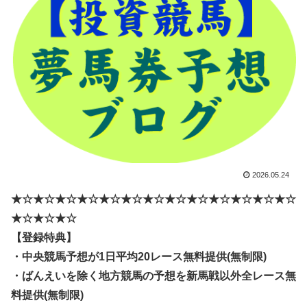
2026.05.24
★☆★☆★☆★☆★☆★☆★☆★☆★☆★☆★☆★☆★☆
★☆★☆★☆
【登録特典】
・中央競馬予想が1日平均20レース無料提供(無制限)
・ばんえいを除く地方競馬の予想を新馬戦以外全レース無
料提供(無制限)