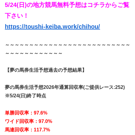
5/24(日)の地方競馬無料予想はコチラからご覧
下さい！
https://toushi-keiba.work/chihou/
～～～～～～～～～～～～～～～～～～～～～～～～～～
～～～～～～～～～～～～
【夢の馬券生活予想過去の予想結果】
夢の馬券生活予想2026年通算回収率(ご提供レース:252)
※5/24(日)終了時点
単勝回収率：97.6%
ワイド回収率：97.0%
馬連回収率：117.7%