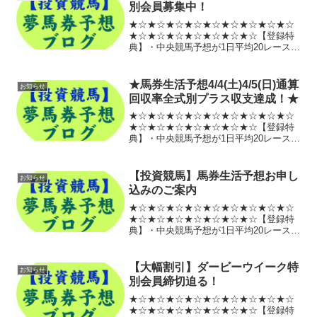
スの中から、...
別会員募集中！
★☆★☆★☆★☆★☆★☆★☆★☆★☆
★☆★☆★☆★☆★☆★☆★☆【登録特
典】・中央競馬予想が1日平均20レース無
料提供(無制限)・ばんえいを除く地方競馬
の予想を新馬戦以外全レース無料提供(無
制限)・【夢の馬券生活予想】ご提供レー
★馬券生活予想4/4(土)4/5(日)通算
お知らせ
スの中から、...
回収率全式別プラス収支達成！★
★☆★☆★☆★☆★☆★☆★☆★☆★☆
★☆★☆★☆★☆★☆★☆★☆【登録特
典】・中央競馬予想が1日平均20レース無
料提供(無制限)・ばんえいを除く地方競馬
の予想を新馬戦以外全レース無料提供(無
制限)・【夢の馬券生活予想】ご提供レー
【投資競馬】馬券生活予想お申し
お知らせ
スの中から、...
込みのご案内
★☆★☆★☆★☆★☆★☆★☆★☆★☆
★☆★☆★☆★☆★☆★☆★☆【登録特
典】・中央競馬予想が1日平均20レース無
料提供(無制限)・ばんえいを除く地方競馬
の予想を新馬戦以外全レース無料提供(無
制限)・【夢の馬券生活予想】ご提供レー
【大幅割引】ダービーウイーク特
お知らせ
スの中から、...
別会員締切迫る！
★☆★☆★☆★☆★☆★☆★☆★☆★☆
★☆★☆★☆★☆★☆★☆★☆【登録特