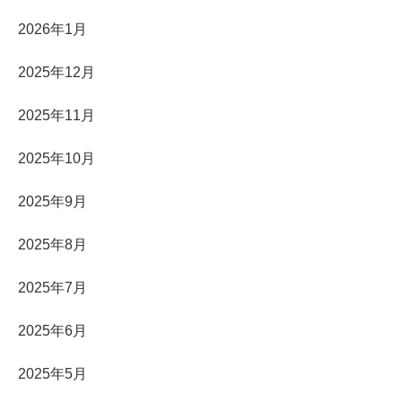
2026年1月
2025年12月
2025年11月
2025年10月
2025年9月
2025年8月
2025年7月
2025年6月
2025年5月