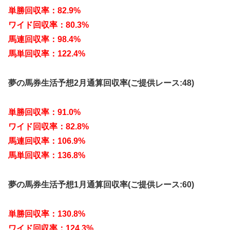
単勝回収率：82.9%
ワイド回収率：80.3%
馬連回収率：98.4%
馬単回収率：122.4%
夢の馬券生活予想2月通算回収率(ご提供レース:48)
単勝回収率：91.0%
ワイド回収率：82.8%
馬連回収率：106.9%
馬単回収率：136.8%
夢の馬券生活予想1月通算回収率(ご提供レース:60)
単勝回収率：130.8%
ワイド回収率：124.3%