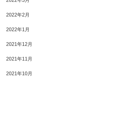
2022年3月
2022年2月
2022年1月
2021年12月
2021年11月
2021年10月