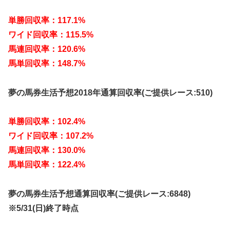
単勝回収率：117.1%
ワイド回収率：115.5%
馬連回収率：120.6%
馬単回収率：148.7%
夢の馬券生活予想2018年通算回収率(ご提供レース:510)
単勝回収率：102.4%
ワイド回収率：107.2%
馬連回収率：130.0%
馬単回収率：122.4%
夢の馬券生活予想通算回収率(ご提供レース:6848)
※5/31(日)終了時点