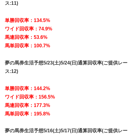
ス:11)
単勝回収率：134.5%
ワイド回収率：74.9%
馬連回収率：53.6%
馬単回収率：100.7%
夢の馬券生活予想5/23(土)5/24(日)通算回収率(ご提供レー
ス:12)
単勝回収率：144.2%
ワイド回収率：156.5%
馬連回収率：177.3%
馬単回収率：195.8%
夢の馬券生活予想5/16(土)5/17(日)通算回収率(ご提供レー