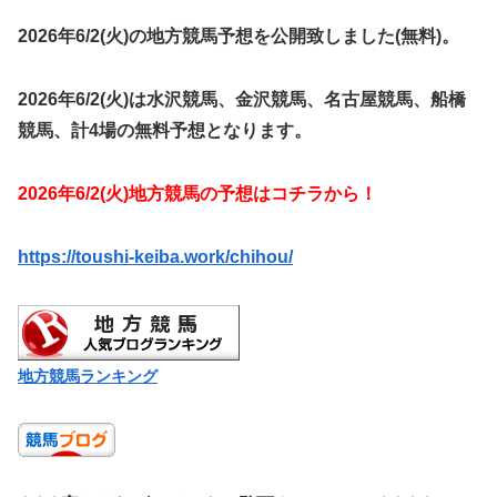
2026年6/2(火)の地方競馬予想を公開致しました(無料)。
2026年6/2(火)は水沢競馬、金沢競馬、名古屋競馬、船橋
競馬、計4場の無料予想となります。
2026年6/2(火)地方競馬の予想はコチラから！
https://toushi-keiba.work/chihou/
地方競馬ランキング