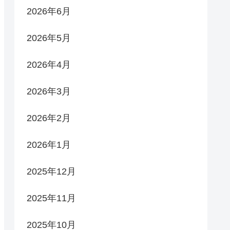
2026年6月
2026年5月
2026年4月
2026年3月
2026年2月
2026年1月
2025年12月
2025年11月
2025年10月