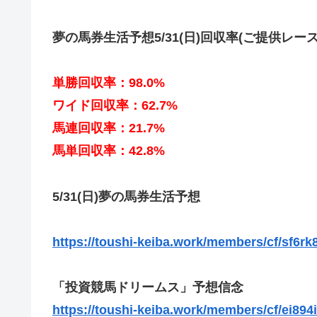
夢の馬券生活予想5/31(日)回収率(ご提供レース:
単勝回収率：98.0%
ワイド回収率：62.7%
馬連回収率：21.7%
馬単回収率：42.8%
5/31(日)夢の馬券生活予想
https://toushi-keiba.work/members/cf/sf6rk
「投資競馬ドリームス」予想信念
https://toushi-keiba.work/members/cf/ei894