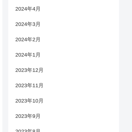
2024年4月
2024年3月
2024年2月
2024年1月
2023年12月
2023年11月
2023年10月
2023年9月
2023年8月