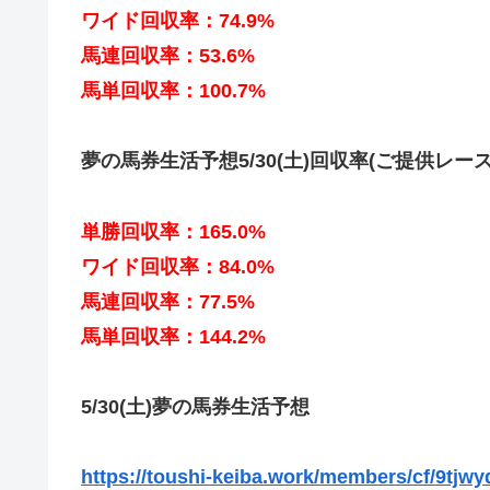
ワイド回収率：74.9%
馬連回収率：53.6%
馬単回収率：100.7%
夢の馬券生活予想5/30(土)回収率(ご提供レース:
単勝回収率：165.0%
ワイド回収率：84.0%
馬連回収率：77.5%
馬単回収率：144.2%
5/30(土)夢の馬券生活予想
https://toushi-keiba.work/members/cf/9tjwy