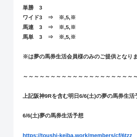
単勝 3
ワイド3 ⇒ ※,5,※
馬連 3 ⇒ ※,5,※
馬単 3 ⇒ ※,5,※
※は夢の馬券生活会員様のみのご提供となり
～～～～～～～～～～～～～～～～～～～～
上記阪神9Rを含む明日6/6(土)の夢の馬券生
6/6(土)夢の馬券生活予想
https://toushi-keiba.work/members/cf/6tzz