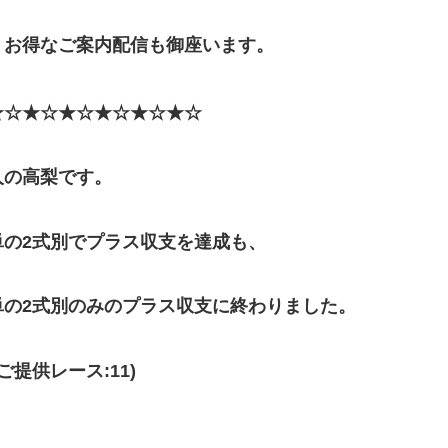
、お得なご案内配信も御座います。
★☆★☆★☆★☆★☆★☆
人の高梨です。
の2式別でプラス収支を達成も、
の2式別のみのプラス収支に終わりました。
(ご提供レース:11)