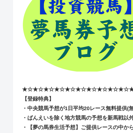
★☆★☆★☆★☆★☆★☆★☆★☆★☆★☆
【登録特典】
・中央競馬予想が1日平均20レース無料提供(無
・ばんえいを除く地方競馬の予想を新馬戦以外
・【夢の馬券生活予想】ご提供レースの中から