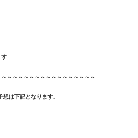
ます
～～～～～～～～～～～～～～～～～～
活予想は下記となります。