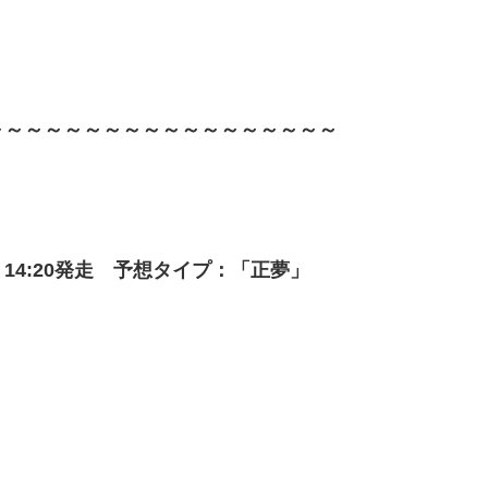
～～～～～～～～～～～～～～～～～～
 14:20発走 予想タイプ：「正夢」