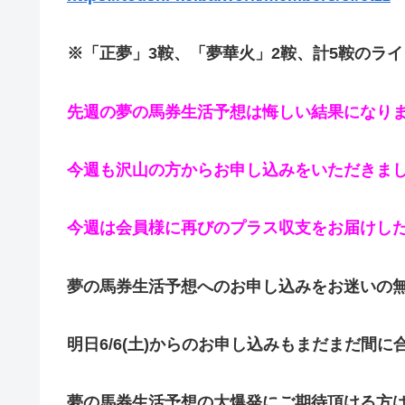
※「正夢」3鞍、「夢華火」2鞍、計5鞍のラ
先週の夢の馬券生活予想は悔しい結果になり
今週も沢山の方からお申し込みをいただきま
今週は会員様に再びのプラス収支をお届けし
夢の馬券生活予想へのお申し込みをお迷いの
明日6/6(土)からのお申し込みもまだまだ間に
夢の馬券生活予想の大爆発にご期待頂ける方