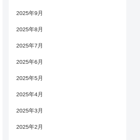
2025年9月
2025年8月
2025年7月
2025年6月
2025年5月
2025年4月
2025年3月
2025年2月