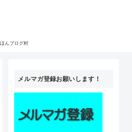
ほんブログ村
メルマガ登録お願いします！