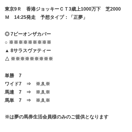
東京9Ｒ 香港ジョッキーＣＴ3歳上1000万下 芝2000
Ｍ 14:25発走 予想タイプ：「正夢」
◎ 7ビーオンザカバー
○ ※※※※※※※※※
▲ 8サラスヴァティー
△ ※※※※※※※※※
単勝 7
ワイド7 ⇒ ※,8,※
馬連 7 ⇒ ※,8,※
馬単 7 ⇒ ※,8,※
※は夢の馬券生活会員様のみのご提供となります