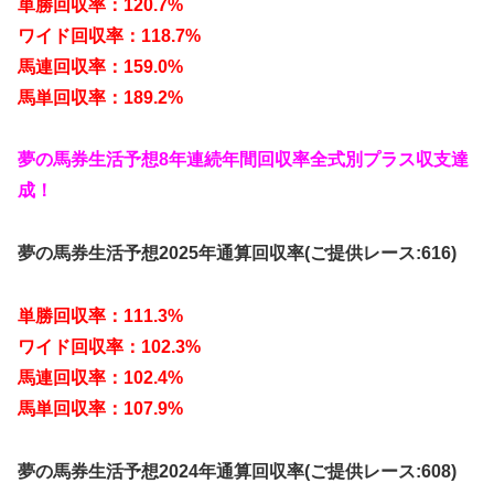
単勝回収率：120.7%
ワイド回収率：118.7%
馬連回収率：159.0%
馬単回収率：189.2%
夢の馬券生活予想8年連続年間回収率全式別プラス収支達
成！
夢の馬券生活予想2025年通算回収率(ご提供レース:616)
単勝回収率：111.3%
ワイド回収率：102.3%
馬連回収率：102.4%
馬単回収率：107.9%
夢の馬券生活予想2024年通算回収率(ご提供レース:608)