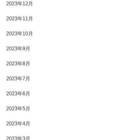
2023年12月
2023年11月
2023年10月
2023年9月
2023年8月
2023年7月
2023年6月
2023年5月
2023年4月
2023年3月