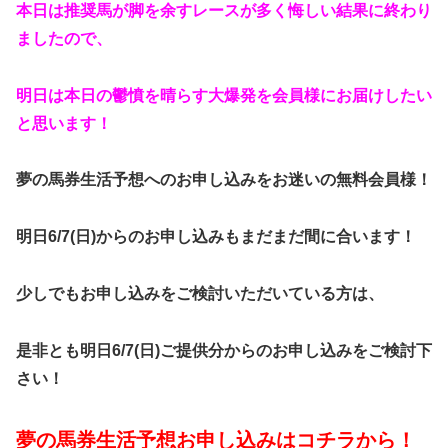
本日は推奨馬が脚を余すレースが多く悔しい結果に終わり
ましたので、
明日は本日の鬱憤を晴らす大爆発を会員様にお届けしたい
と思います！
夢の馬券生活予想へのお申し込みをお迷いの無料会員様！
明日6/7(日)からのお申し込みもまだまだ間に合います！
少しでもお申し込みをご検討いただいている方は、
是非とも明日6/7(日)ご提供分からのお申し込みをご検討下
さい！
夢の馬券生活予想お申し込みはコチラから！