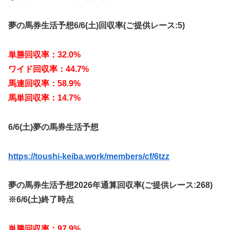
夢の馬券生活予想6/6(土)回収率(ご提供レース:5)
単勝回収率：32.0%
ワイド回収率：44.7%
馬連回収率：58.9%
馬単回収率：14.7%
6/6(土)夢の馬券生活予想
https://toushi-keiba.work/members/cf/6tzz
夢の馬券生活予想2026年通算回収率(ご提供レース:268)
※6/6(土)終了時点
単勝回収率：97.9%