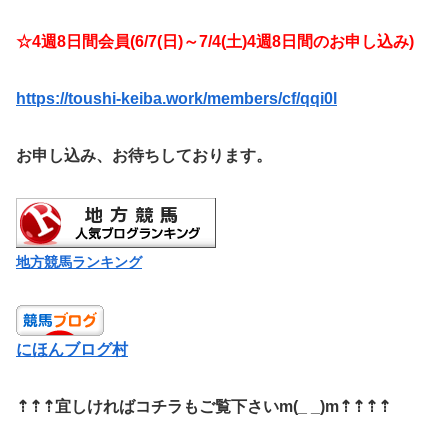
☆4週8日間会員(6/7(日)～7/4(土)4週8日間のお申し込み)
https://toushi-keiba.work/members/cf/qqi0l
お申し込み、お待ちしております。
地方競馬ランキング
にほんブログ村
⇡⇡⇡宜しければコチラもご覧下さいm(_ _)m⇡⇡⇡⇡