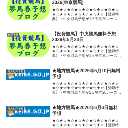
2026(東京競馬)
★☆★☆★☆★☆★☆★☆★☆★☆★☆
★☆★☆★☆★☆★☆★☆★☆【登録特
典】・中央競馬予想が1日平均20レース無
料提供(無制限)・ばんえいを除く地方競馬
の予想を新馬戦以外全レース無料提供(無
制限)・【夢の馬券生活予想】ご提供レー
【投資競馬】中央競馬無料予想
無料予想
スの中から、...
2026年5月24日
★☆★☆★☆★☆★☆★☆★☆★☆★☆
★☆★☆★☆★☆★☆★☆★☆【登録特
典】・中央競馬予想が1日平均20レース無
料提供(無制限)・ばんえいを除く地方競馬
の予想を新馬戦以外全レース無料提供(無
制限)・【夢の馬券生活予想】ご提供レー
★地方競馬★2026年5月10日無料
地方競馬予想
スの中から、...
予想
★☆★☆★☆★☆★☆★☆★☆★☆★☆
★☆★☆★☆★☆★☆★☆★☆【登録特
典】・中央競馬予想が1日平均20レース無
料提供(無制限)・ばんえいを除く地方競馬
の予想を新馬戦以外全レース無料提供(無
制限)・【夢の馬券生活予想】ご提供レー
★地方競馬★2026年6月6日無料
地方競馬予想
スの中から、...
予想
★☆★☆★☆★☆★☆★☆★☆★☆★☆
★☆★☆★☆★☆★☆★☆★☆【登録特