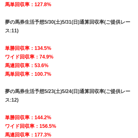
馬単回収率：127.8%
夢の馬券生活予想5/30(土)5/31(日)通算回収率(ご提供レー
ス:11)
単勝回収率：134.5%
ワイド回収率：74.9%
馬連回収率：53.6%
馬単回収率：100.7%
夢の馬券生活予想5/23(土)5/24(日)通算回収率(ご提供レー
ス:12)
単勝回収率：144.2%
ワイド回収率：156.5%
馬連回収率：177.3%