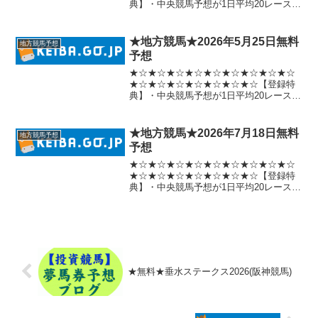
典】・中央競馬予想が1日平均20レース無
料提供(無制限)・ばんえいを除く地方競馬
の予想を新馬戦以外全レース無料提供(無
制限)・【夢の馬券生活予想】ご提供レー
★地方競馬★2026年5月25日無料
地方競馬予想
スの中から、...
予想
★☆★☆★☆★☆★☆★☆★☆★☆★☆
★☆★☆★☆★☆★☆★☆★☆【登録特
典】・中央競馬予想が1日平均20レース無
料提供(無制限)・ばんえいを除く地方競馬
の予想を新馬戦以外全レース無料提供(無
制限)・【夢の馬券生活予想】ご提供レー
★地方競馬★2026年7月18日無料
地方競馬予想
スの中から、...
予想
★☆★☆★☆★☆★☆★☆★☆★☆★☆
★☆★☆★☆★☆★☆★☆★☆【登録特
典】・中央競馬予想が1日平均20レース無
料提供(無制限)・ばんえいを除く地方競馬
の予想を新馬戦以外全レース無料提供(無
制限)・【夢の馬券生活予想】ご提供レー
スの中から、...
★無料★垂水ステークス2026(阪神競馬)