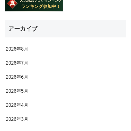
アーカイブ
2026年8月
2026年7月
2026年6月
2026年5月
2026年4月
2026年3月