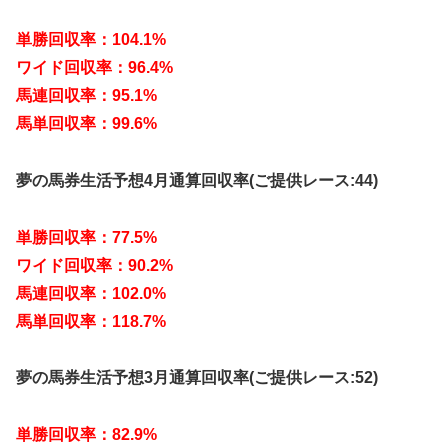
単勝回収率：104.1%
ワイド回収率：96.4%
馬連回収率：95.1%
馬単回収率：99.6%
夢の馬券生活予想4月通算回収率(ご提供レース:44)
単勝回収率：77.5%
ワイド回収率：90.2%
馬連回収率：102.0%
馬単回収率：118.7%
夢の馬券生活予想3月通算回収率(ご提供レース:52)
単勝回収率：82.9%