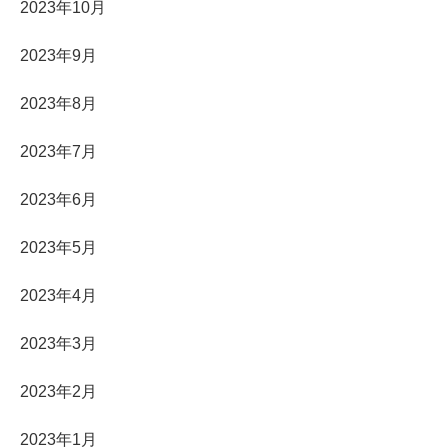
2023年10月
2023年9月
2023年8月
2023年7月
2023年6月
2023年5月
2023年4月
2023年3月
2023年2月
2023年1月