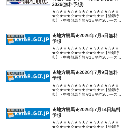
スの中から、...
2026(無料予想)
★☆★☆★☆★☆★☆★☆★☆★☆★☆
★☆★☆★☆★☆★☆★☆★☆【登録特
典】・中央競馬予想が1日平均20レース無
料提供(無制限)・ばんえいを除く地方競馬
の予想を新馬戦以外全レース無料提供(無
制限)・【夢の馬券生活予想】ご提供レー
★地方競馬★2026年7月5日無料
地方競馬予想
スの中から、...
予想
★☆★☆★☆★☆★☆★☆★☆★☆★☆
★☆★☆★☆★☆★☆★☆★☆【登録特
典】・中央競馬予想が1日平均20レース無
料提供(無制限)・ばんえいを除く地方競馬
の予想を新馬戦以外全レース無料提供(無
制限)・【夢の馬券生活予想】ご提供レー
★地方競馬★2026年7月9日無料
地方競馬予想
スの中から、...
予想
★☆★☆★☆★☆★☆★☆★☆★☆★☆
★☆★☆★☆★☆★☆★☆★☆【登録特
典】・中央競馬予想が1日平均20レース無
料提供(無制限)・ばんえいを除く地方競馬
の予想を新馬戦以外全レース無料提供(無
制限)・【夢の馬券生活予想】ご提供レー
★地方競馬★2026年7月14日無料
地方競馬予想
スの中から、...
予想
★☆★☆★☆★☆★☆★☆★☆★☆★☆
★☆★☆★☆★☆★☆★☆★☆【登録特