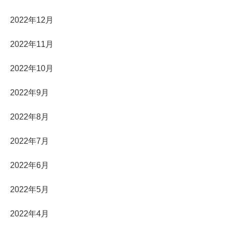
2022年12月
2022年11月
2022年10月
2022年9月
2022年8月
2022年7月
2022年6月
2022年5月
2022年4月