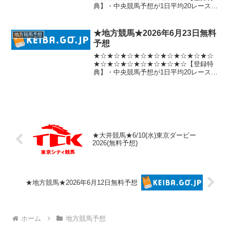
典】・中央競馬予想が1日平均20レース無
料提供(無制限)・ばんえいを除く地方競馬
の予想を新馬戦以外全レース無料提供(無
制限)・【夢の馬券生活予想】ご提供レー
★地方競馬★2026年6月23日無料
地方競馬予想
スの中から、...
予想
★☆★☆★☆★☆★☆★☆★☆★☆★☆
★☆★☆★☆★☆★☆★☆★☆【登録特
典】・中央競馬予想が1日平均20レース無
料提供(無制限)・ばんえいを除く地方競馬
の予想を新馬戦以外全レース無料提供(無
制限)・【夢の馬券生活予想】ご提供レー
スの中から、...
★大井競馬★6/10(水)東京ダービー
2026(無料予想)
★地方競馬★2026年6月12日無料予想
ホーム
地方競馬予想