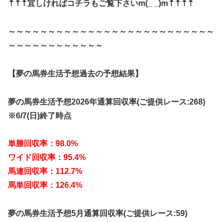
⇡⇡⇡宜しければコチラもご覧下さいm(_ _)m⇡⇡⇡⇡
～～～～～～～～～～～～～～～～～～～～～～～～～～
～～～～～～～～～～～～
【夢の馬券生活予想過去の予想結果】
夢の馬券生活予想2026年通算回収率(ご提供レース:268)
※6/7(日)終了時点
単勝回収率：98.0%
ワイド回収率：95.4%
馬連回収率：112.7%
馬単回収率：126.4%
夢の馬券生活予想5月通算回収率(ご提供レース:59)