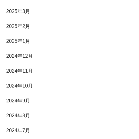
2025年3月
2025年2月
2025年1月
2024年12月
2024年11月
2024年10月
2024年9月
2024年8月
2024年7月