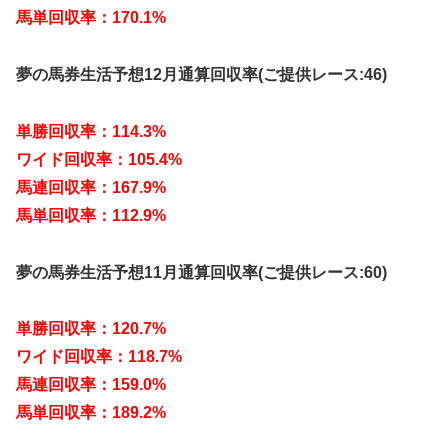
馬単回収率：170.1%
夢の馬券生活予想12月通算回収率(ご提供レース:46)
単勝回収率：114.3%
ワイド回収率：105.4%
馬連回収率：167.9%
馬単回収率：112.9%
夢の馬券生活予想11月通算回収率(ご提供レース:60)
単勝回収率：120.7%
ワイド回収率：118.7%
馬連回収率：159.0%
馬単回収率：189.2%