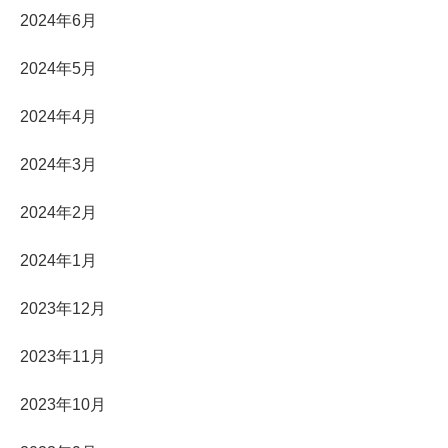
2024年6月
2024年5月
2024年4月
2024年3月
2024年2月
2024年1月
2023年12月
2023年11月
2023年10月