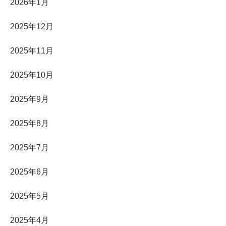
2026年1月
2025年12月
2025年11月
2025年10月
2025年9月
2025年8月
2025年7月
2025年6月
2025年5月
2025年4月