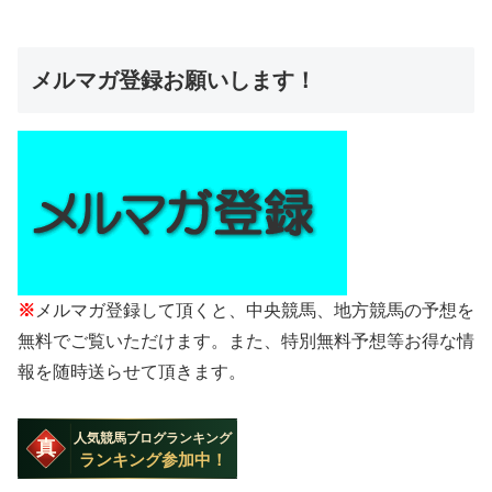
メルマガ登録お願いします！
※
メルマガ登録して頂くと、中央競馬、地方競馬の予想を
無料でご覧いただけます。また、特別無料予想等お得な情
報を随時送らせて頂きます。