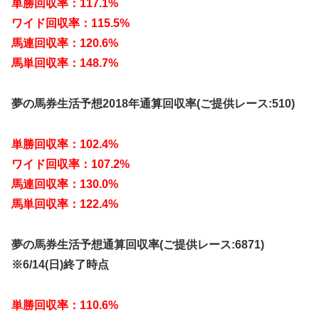
単勝回収率：117.1%
ワイド回収率：115.5%
馬連回収率：120.6%
馬単回収率：148.7%
夢の馬券生活予想2018年通算回収率(ご提供レース:510)
単勝回収率：102.4%
ワイド回収率：107.2%
馬連回収率：130.0%
馬単回収率：122.4%
夢の馬券生活予想通算回収率(ご提供レース:6871)
※6/14(日)終了時点
単勝回収率：110.6%