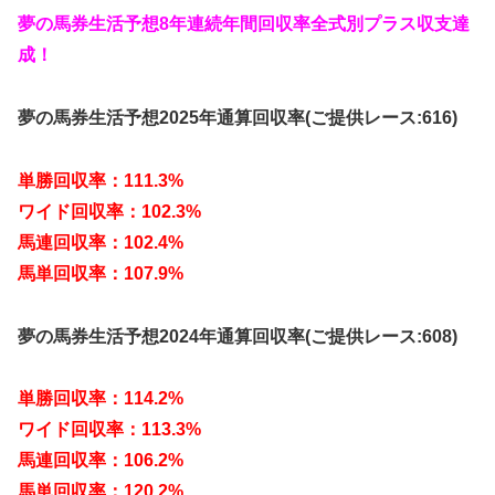
夢の馬券生活予想8年連続年間回収率全式別プラス収支達
成！
夢の馬券生活予想2025年通算回収率(ご提供レース:616)
単勝回収率：111.3%
ワイド回収率：102.3%
馬連回収率：102.4%
馬単回収率：107.9%
夢の馬券生活予想2024年通算回収率(ご提供レース:608)
単勝回収率：114.2%
ワイド回収率：113.3%
馬連回収率：106.2%
馬単回収率：120.2%