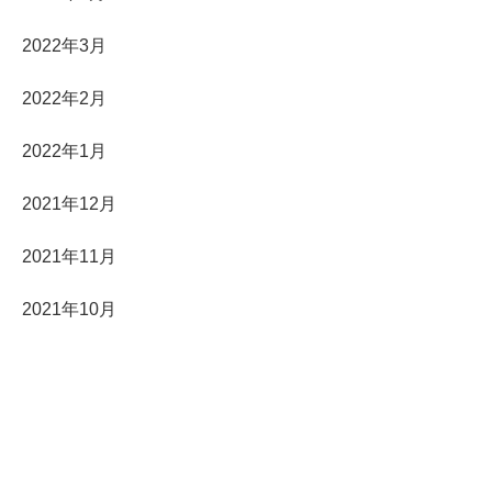
2022年3月
2022年2月
2022年1月
2021年12月
2021年11月
2021年10月