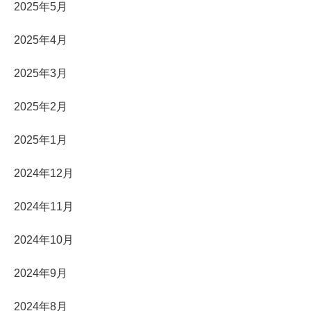
2025年5月
2025年4月
2025年3月
2025年2月
2025年1月
2024年12月
2024年11月
2024年10月
2024年9月
2024年8月