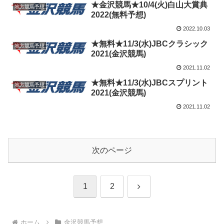
★金沢競馬★10/4(火)白山大賞典
地方競馬予想
2022(無料予想)
2022.10.03
★無料★11/3(水)JBCクラシック
地方競馬予想
2021(金沢競馬)
2021.11.02
★無料★11/3(水)JBCスプリント
地方競馬予想
2021(金沢競馬)
2021.11.02
次のページ
次
1
2
へ
ホーム
金沢競馬予想