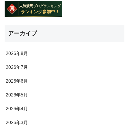
アーカイブ
2026年8月
2026年7月
2026年6月
2026年5月
2026年4月
2026年3月