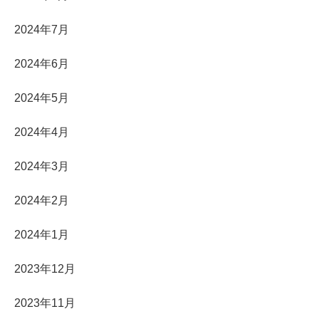
2024年7月
2024年6月
2024年5月
2024年4月
2024年3月
2024年2月
2024年1月
2023年12月
2023年11月