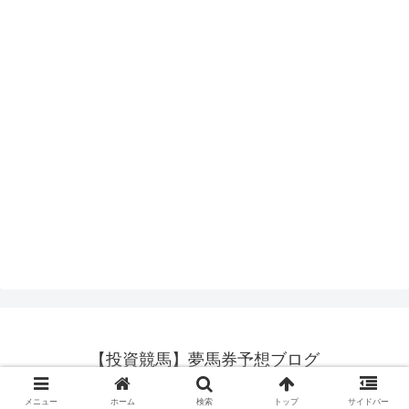
【投資競馬】夢馬券予想ブログ
© 2021 【投資競馬】夢馬券予想ブログ.
メニュー
ホーム
検索
トップ
サイドバー