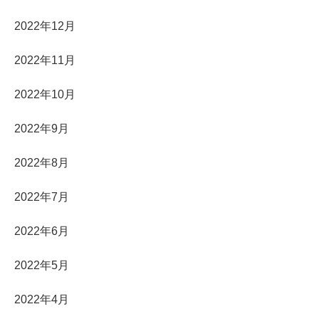
2022年12月
2022年11月
2022年10月
2022年9月
2022年8月
2022年7月
2022年6月
2022年5月
2022年4月