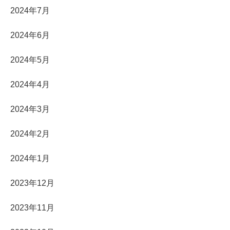
2024年7月
2024年6月
2024年5月
2024年4月
2024年3月
2024年2月
2024年1月
2023年12月
2023年11月