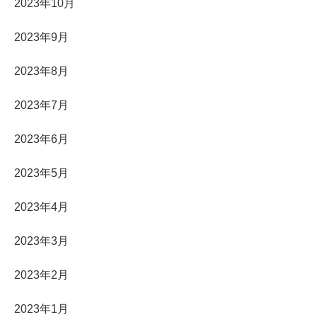
2023年10月
2023年9月
2023年8月
2023年7月
2023年6月
2023年5月
2023年4月
2023年3月
2023年2月
2023年1月