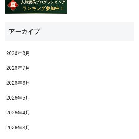
アーカイブ
2026年8月
2026年7月
2026年6月
2026年5月
2026年4月
2026年3月