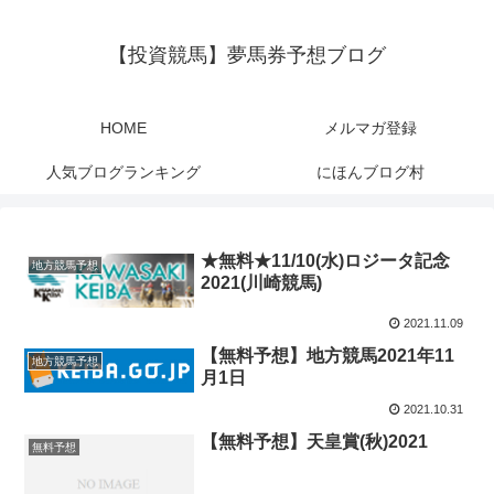
【投資競馬】夢馬券予想ブログ
HOME
メルマガ登録
人気ブログランキング
にほんブログ村
★無料★11/10(水)ロジータ記念
地方競馬予想
2021(川崎競馬)
2021.11.09
【無料予想】地方競馬2021年11
地方競馬予想
月1日
2021.10.31
【無料予想】天皇賞(秋)2021
無料予想