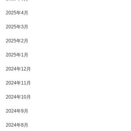
2025年4月
2025年3月
2025年2月
2025年1月
2024年12月
2024年11月
2024年10月
2024年9月
2024年8月