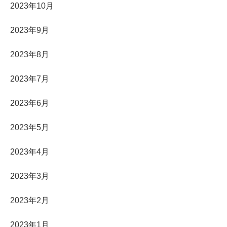
2023年10月
2023年9月
2023年8月
2023年7月
2023年6月
2023年5月
2023年4月
2023年3月
2023年2月
2023年1月