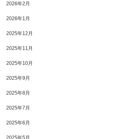
2026年2月
2026年1月
2025年12月
2025年11月
2025年10月
2025年9月
2025年8月
2025年7月
2025年6月
2025年5月