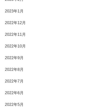
2023年1月
2022年12月
2022年11月
2022年10月
2022年9月
2022年8月
2022年7月
2022年6月
2022年5月