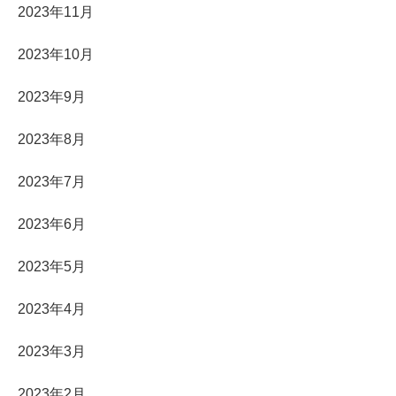
2023年11月
2023年10月
2023年9月
2023年8月
2023年7月
2023年6月
2023年5月
2023年4月
2023年3月
2023年2月