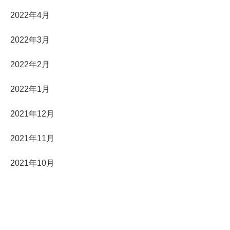
2022年4月
2022年3月
2022年2月
2022年1月
2021年12月
2021年11月
2021年10月