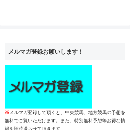
メルマガ登録お願いします！
※
メルマガ登録して頂くと、中央競馬、地方競馬の予想を
無料でご覧いただけます。また、特別無料予想等お得な情
報を随時送らせて頂きます。