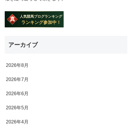
アーカイブ
2026年8月
2026年7月
2026年6月
2026年5月
2026年4月