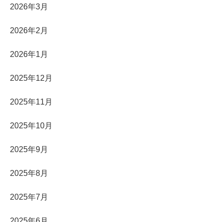
2026年3月
2026年2月
2026年1月
2025年12月
2025年11月
2025年10月
2025年9月
2025年8月
2025年7月
2025年6月