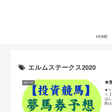
HOME
エルムステークス2020
★
無料予想
★☆
☆【
ばん
限)