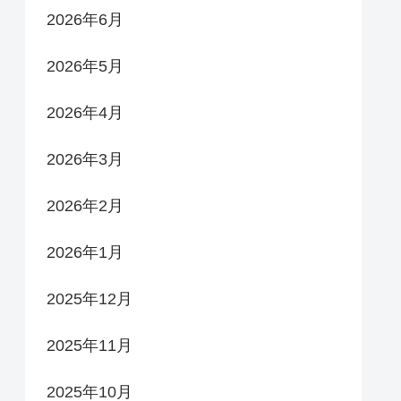
2026年6月
2026年5月
2026年4月
2026年3月
2026年2月
2026年1月
2025年12月
2025年11月
2025年10月