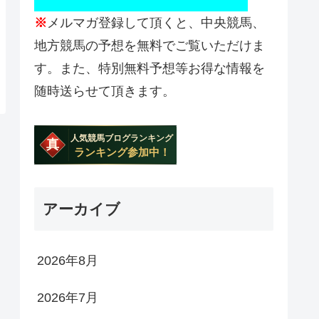
※
メルマガ登録して頂くと、中央競馬、
地方競馬の予想を無料でご覧いただけま
す。また、特別無料予想等お得な情報を
随時送らせて頂きます。
アーカイブ
2026年8月
2026年7月