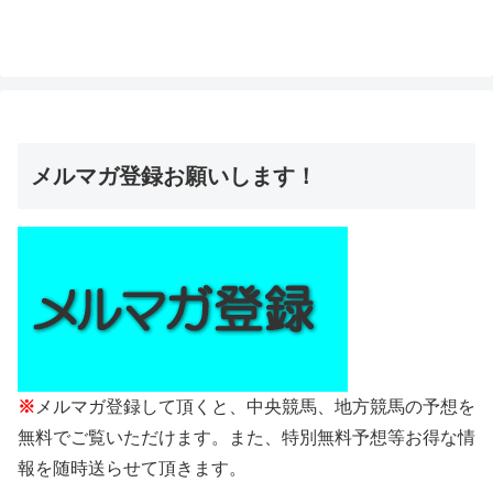
メルマガ登録お願いします！
※
メルマガ登録して頂くと、中央競馬、地方競馬の予想を
無料でご覧いただけます。また、特別無料予想等お得な情
報を随時送らせて頂きます。