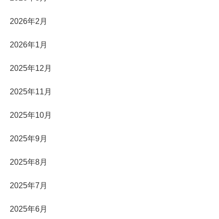
2026年2月
2026年1月
2025年12月
2025年11月
2025年10月
2025年9月
2025年8月
2025年7月
2025年6月