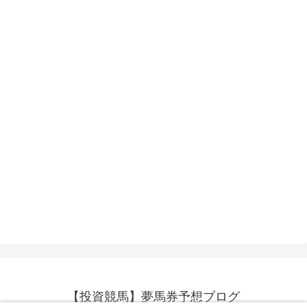
【投資競馬】夢馬券予想ブログ