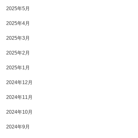
2025年5月
2025年4月
2025年3月
2025年2月
2025年1月
2024年12月
2024年11月
2024年10月
2024年9月