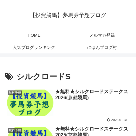
【投資競馬】夢馬券予想ブログ
HOME
メルマガ登録
人気ブログランキング
にほんブログ村
シルクロードS
★無料★シルクロードステークス
無料予想
2026(京都競馬)
2026.01.31
★無料★シルクロードステークス
無料予想
2025(京都競馬)