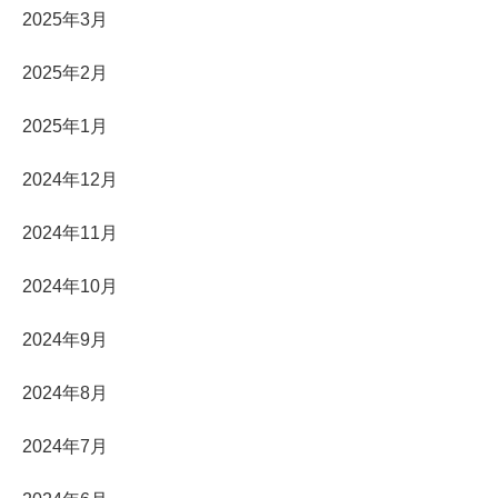
2025年3月
2025年2月
2025年1月
2024年12月
2024年11月
2024年10月
2024年9月
2024年8月
2024年7月