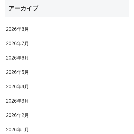
アーカイブ
2026年8月
2026年7月
2026年6月
2026年5月
2026年4月
2026年3月
2026年2月
2026年1月