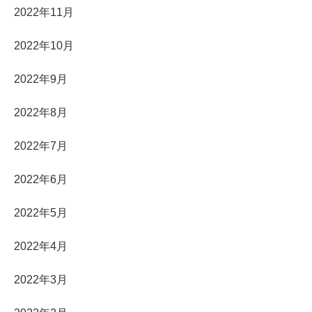
2022年11月
2022年10月
2022年9月
2022年8月
2022年7月
2022年6月
2022年5月
2022年4月
2022年3月