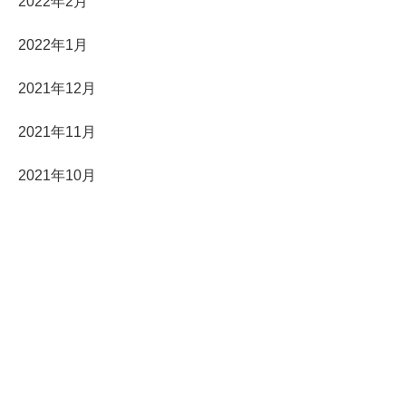
2022年2月
2022年1月
2021年12月
2021年11月
2021年10月