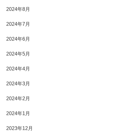
2024年8月
2024年7月
2024年6月
2024年5月
2024年4月
2024年3月
2024年2月
2024年1月
2023年12月