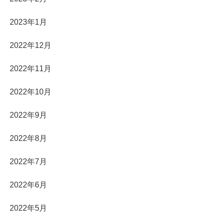
2023年1月
2022年12月
2022年11月
2022年10月
2022年9月
2022年8月
2022年7月
2022年6月
2022年5月