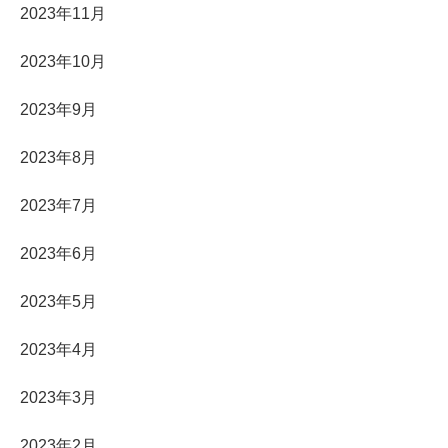
2023年11月
2023年10月
2023年9月
2023年8月
2023年7月
2023年6月
2023年5月
2023年4月
2023年3月
2023年2月