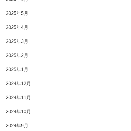
2025年5月
2025年4月
2025年3月
2025年2月
2025年1月
2024年12月
2024年11月
2024年10月
2024年9月