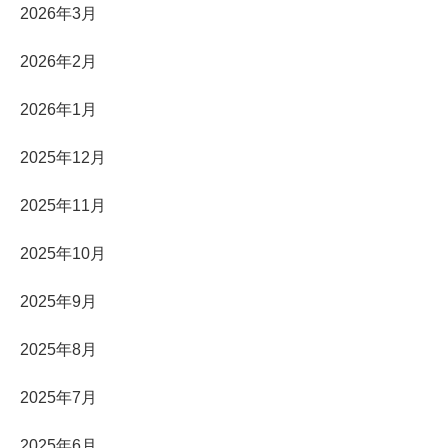
2026年3月
2026年2月
2026年1月
2025年12月
2025年11月
2025年10月
2025年9月
2025年8月
2025年7月
2025年6月