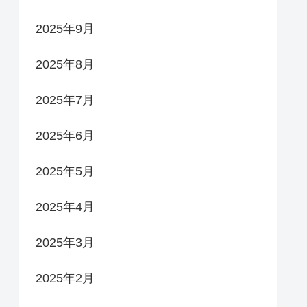
2025年9月
2025年8月
2025年7月
2025年6月
2025年5月
2025年4月
2025年3月
2025年2月