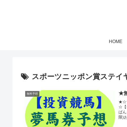
HOME
スポーツニッポン賞ステイ
★
無料予想
★☆
☆【
ばん
限)