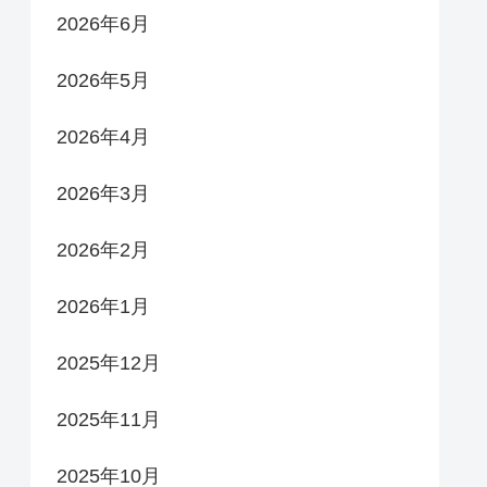
2026年6月
2026年5月
2026年4月
2026年3月
2026年2月
2026年1月
2025年12月
2025年11月
2025年10月