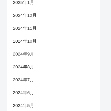
2025年1月
2024年12月
2024年11月
2024年10月
2024年9月
2024年8月
2024年7月
2024年6月
2024年5月