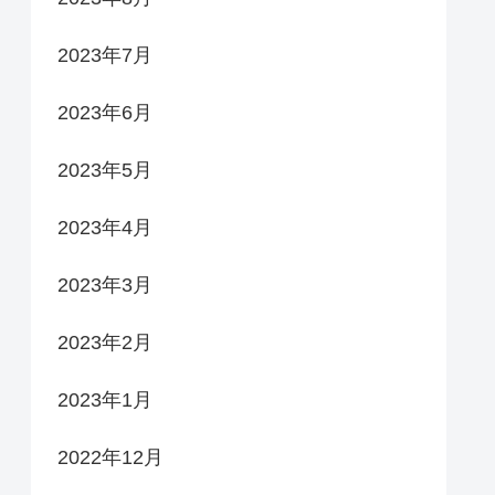
2023年7月
2023年6月
2023年5月
2023年4月
2023年3月
2023年2月
2023年1月
2022年12月