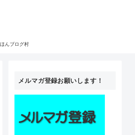
ほんブログ村
メルマガ登録お願いします！