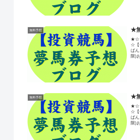
★
無料予想
★☆
☆【
ばん
限)
★
無料予想
★☆
☆【
ばん
限)