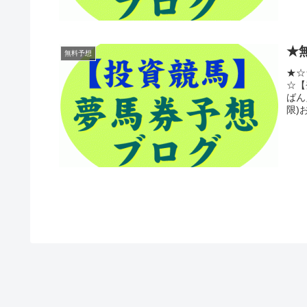
★
無料予想
★☆
☆【
ばん
限)