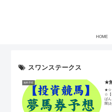
HOME
スワンステークス
★
無料予想
★☆
☆【
ばん
限)