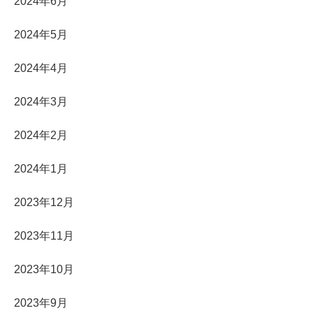
2024年6月
2024年5月
2024年4月
2024年3月
2024年2月
2024年1月
2023年12月
2023年11月
2023年10月
2023年9月