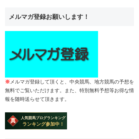
メルマガ登録お願いします！
※
メルマガ登録して頂くと、中央競馬、地方競馬の予想を
無料でご覧いただけます。また、特別無料予想等お得な情
報を随時送らせて頂きます。