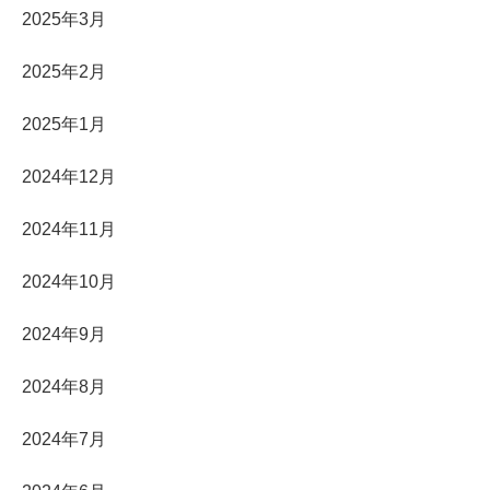
2025年3月
2025年2月
2025年1月
2024年12月
2024年11月
2024年10月
2024年9月
2024年8月
2024年7月