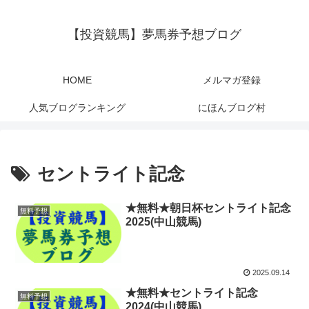
【投資競馬】夢馬券予想ブログ
HOME
メルマガ登録
人気ブログランキング
にほんブログ村
セントライト記念
★無料★朝日杯セントライト記念
無料予想
2025(中山競馬)
2025.09.14
★無料★セントライト記念
無料予想
2024(中山競馬)