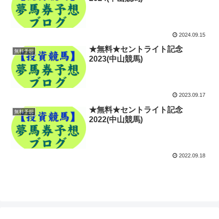
2024.09.15
★無料★セントライト記念
無料予想
2023(中山競馬)
2023.09.17
★無料★セントライト記念
無料予想
2022(中山競馬)
2022.09.18