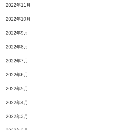
2022年11月
2022年10月
2022年9月
2022年8月
2022年7月
2022年6月
2022年5月
2022年4月
2022年3月