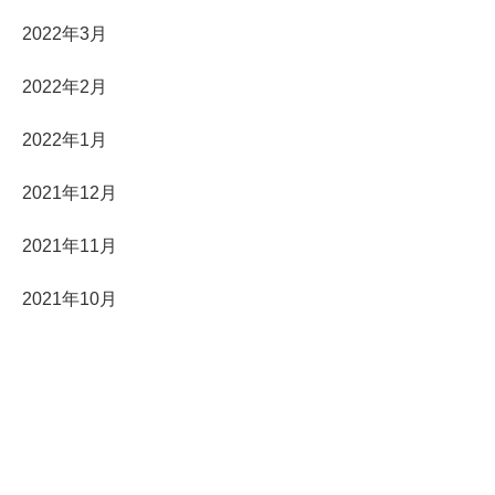
2022年3月
2022年2月
2022年1月
2021年12月
2021年11月
2021年10月